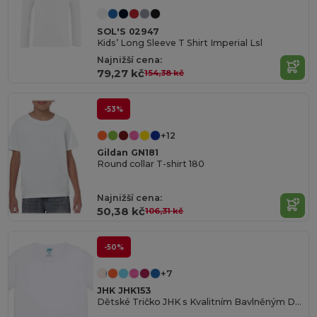
SOL'S 02947
Kids’ Long Sleeve T Shirt Imperial Lsl
Najnižší cena:
79,27 kč
154,38 kč
-53%
+12
Gildan GN181
Round collar T-shirt 180
Najnižší cena:
50,38 kč
106,31 kč
-50%
+7
JHK JHK153
Dětské Tričko JHK s Kvalitním Bavlněným Dotykem