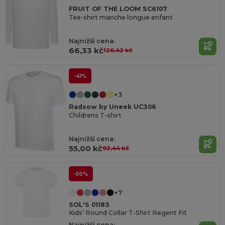
FRUIT OF THE LOOM SC6107
Tee-shirt manche longue enfant
Najnižší cena:
66,33 kč
126,42 kč
-41%
+3
Radsow by Uneek UC306
Childrens T-shirt
Najnižší cena:
55,00 kč
92,44 kč
-50%
+7
SOL'S 01183
Kids' Round Collar T-Shirt Regent Fit
Najnižší cena: