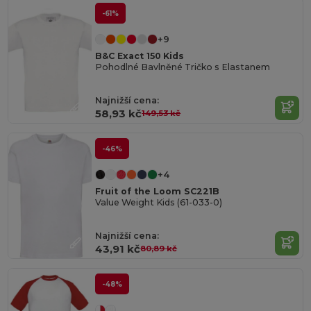
-61%
+9
B&C Exact 150 Kids
Pohodlné Bavlněné Tričko s Elastanem
Najnižší cena:
58,93 kč
149,53 kč
-46%
+4
Fruit of the Loom SC221B
Value Weight Kids (61-033-0)
Najnižší cena:
43,91 kč
80,89 kč
-48%