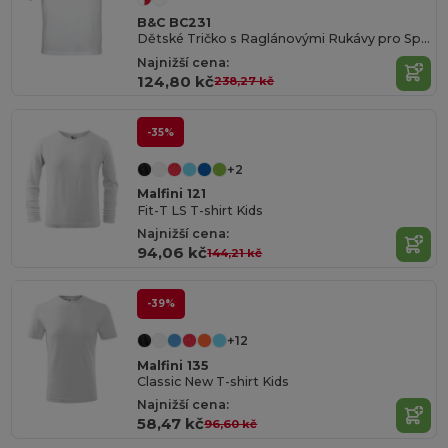
B&C BC231
Dětské Tričko s Raglánovými Rukávy pro Sportovce
Najnižší cena:
124,80 kč
238,27 kč
-35%
+2
Malfini 121
Fit-T LS T-shirt Kids
Najnižší cena:
94,06 kč
144,21 kč
-39%
+12
Malfini 135
Classic New T-shirt Kids
Najnižší cena:
58,47 kč
96,60 kč