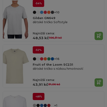
-54%
+10
Gildan GN649
dětské tričko Softstyle
Najnižší cena:
48,53 kč
106,31 kč
-52%
+16
Fruit of the Loom SC231
dětské tričko s nízkou hmotností
Najnižší cena:
43,91 kč
91,06 kč
-48%
+1