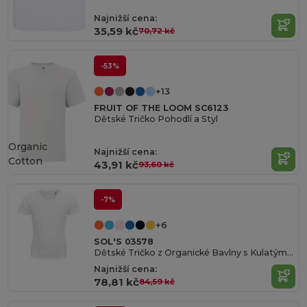
Najnižší cena:
35,59 kč
70,72 kč
-53%
+13
FRUIT OF THE LOOM SC6123
Dětské Tričko Pohodlí a Styl
Organic
Najnižší cena:
Cotton
43,91 kč
93,60 kč
-7%
+6
SOL'S 03578
Dětské Tričko z Organické Bavlny s Kulatým Výstřihem
Najnižší cena:
78,81 kč
84,59 kč