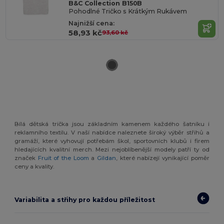
B&C Collection B150B
Pohodlné Tričko s Krátkým Rukávem
Najnižší cena:
58,93 kč
93,60 kč
Bílá dětská trička jsou základním kamenem každého šatníku i
reklamního textilu. V naší nabídce naleznete široký výběr střihů a
gramáží, které vyhovují potřebám škol, sportovních klubů i firem
hledajících kvalitní merch. Mezi nejoblíbenější modely patří ty od
značek
Fruit of the Loom
a
Gildan
, které nabízejí vynikající poměr
ceny a kvality.
Variabilita a střihy pro každou příležitost