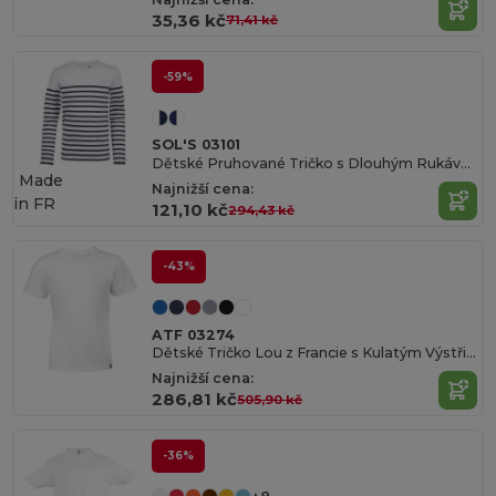
35,36 kč
71,41 kč
-59%
SOL'S 03101
Dětské Pruhované Tričko s Dlouhým Rukávem
Made
Najnižší cena:
in
FR
121,10 kč
294,43 kč
-43%
ATF 03274
Dětské Tričko Lou z Francie s Kulatým Výstřihem
Najnižší cena:
286,81 kč
505,90 kč
-36%