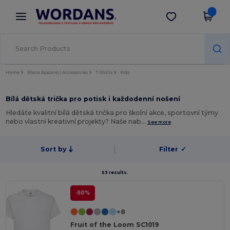
×
Aplikace Wordans
Stáhnout app
Lepší ceny v aplikaci!
Home
Blank Apparel | Accessories
T-Shirts
Kids
Bílá dětská trička pro potisk i každodenní nošení
Hledáte kvalitní bílá dětská trička pro školní akce, sportovní týmy
nebo vlastní kreativní projekty? Naše nab…
See more
Sort by
Filter
✓
53 results.
-50%
+8
Fruit of the Loom SC1019