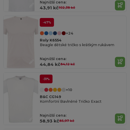
Najnižší cena:
43,91 kč
102,38 kč
-47%
+24
Roly K6554
Beagle dětské tričko s krátkým rukávem
Najnižší cena:
44,84 kč
84,12 kč
-31%
+10
B&C CG149
Komfortní Bavlněné Tričko Exact
Najnižší cena:
58,93 kč
85,97 kč