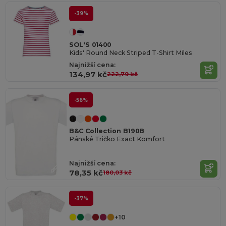
-39%
SOL'S 01400
Kids' Round Neck Striped T-Shirt Miles
Najnižší cena:
134,97 kč
222,79 kč
-56%
B&C Collection B190B
Pánské Tričko Exact Komfort
Najnižší cena:
78,35 kč
180,03 kč
-37%
+10