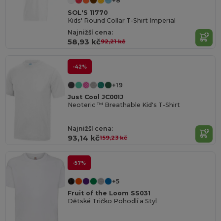
+8
SOL'S 11770
Kids' Round Collar T-Shirt Imperial
Najnižší cena:
58,93 kč
92,21 kč
-42%
+19
Just Cool JC001J
Neoteric ™ Breathable Kid's T-Shirt
Najnižší cena:
93,14 kč
159,23 kč
-57%
+5
Fruit of the Loom SS031
Dětské Tričko Pohodlí a Styl