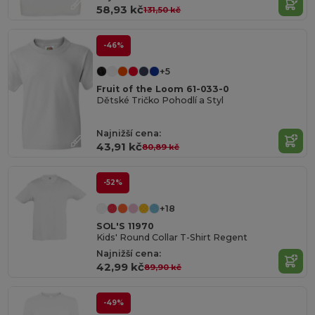
58,93 kč
131,50 kč
-46%
+5
Fruit of the Loom 61-033-0
Dětské Tričko Pohodlí a Styl
Najnižší cena:
43,91 kč
80,89 kč
-52%
+18
SOL'S 11970
Kids' Round Collar T-Shirt Regent
Najnižší cena:
42,99 kč
89,90 kč
-49%