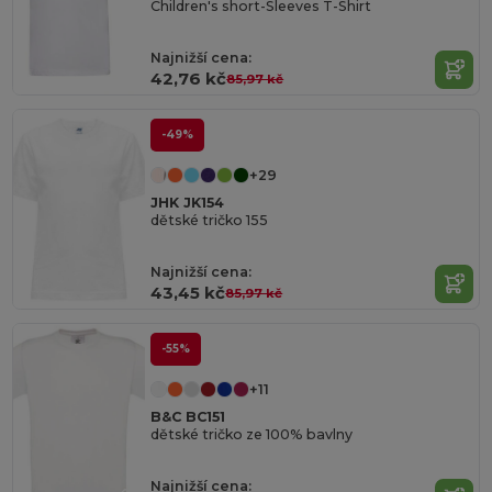
Children's short-Sleeves T-Shirt
Najnižší cena:
42,76 kč
85,97 kč
-49%
+29
JHK JK154
dětské tričko 155
Najnižší cena:
43,45 kč
85,97 kč
-55%
+11
B&C BC151
dětské tričko ze 100% bavlny
Najnižší cena: