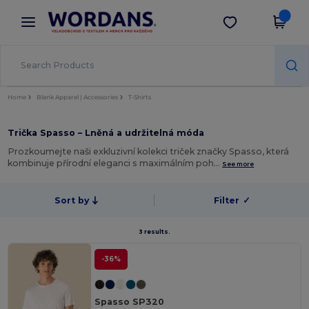
×
Aplikace Wordans
Stáhnout app
Lepší ceny v aplikaci!
Home
Blank Apparel | Accessories
T-Shirts
Trička Spasso – Lněná a udržitelná móda
Prozkoumejte naši exkluzivní kolekci triček značky Spasso, která
kombinuje přírodní eleganci s maximálním poh…
See more
Sort by
Filter
✓
3 results.
-36%
Spasso SP320