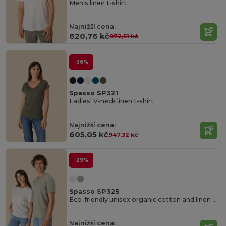
Men's linen t-shirt
Najnižší cena:
620,76 kč
972,51 kč
-36%
Spasso SP321
Ladies' V-neck linen t-shirt
Najnižší cena:
605,05 kč
947,32 kč
-29%
Spasso SP325
Eco-friendly unisex organic cotton and linen t-shirt
Najnižší cena: