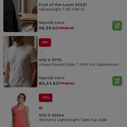
Fruit of the Loom SC221
Valueweight T (61-036-0)
Najnižší cena:
56,39 kč
108,85 kč
-51%
SOL'S 11775
Unisex Round Collar T-Shirt For Sublimation Sublima
Najnižší cena:
83,43 kč
170,56 kč
-74%
SOL'S 02944
Women's Lightweight Tank Top Jade