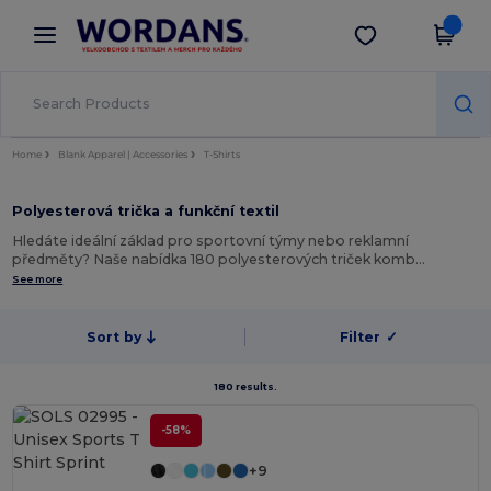
×
Aplikace Wordans
Stáhnout app
Lepší ceny v aplikaci!
Home
Blank Apparel | Accessories
T-Shirts
Polyesterová trička a funkční textil
Hledáte ideální základ pro sportovní týmy nebo reklamní
předměty? Naše nabídka 180 polyesterových triček komb…
See more
Sort by
Filter
✓
180 results.
-58%
+9