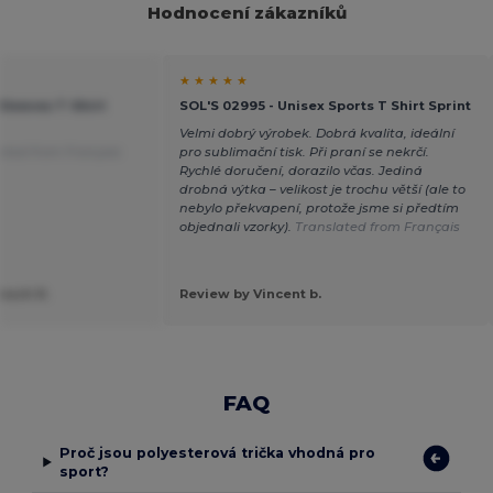
Hodnocení zákazníků
★ ★ ★ ★ ★
 Sleeves T-Shirt
SOL'S 02995 - Unisex Sports T Shirt Sprint
Velmi dobrý výrobek. Dobrá kvalita, ideální
ated from Français
pro sublimační tisk. Při praní se nekrčí.
Rychlé doručení, dorazilo včas. Jediná
drobná výtka – velikost je trochu větší (ale to
nebylo překvapení, protože jsme si předtím
objednali vzorky).
Translated from Français
nach R.
Review by Vincent b.
FAQ
Proč jsou polyesterová trička vhodná pro
sport?