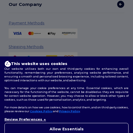
Our Company
Payment Methods
Shipping Methods
This website uses cookies
Our website utilises both our own and third-party cookies for enhancing overall
functionality, remembering your preferences, analysing website performance, and
ensuring a smooth and personalised browsing experience, including tailored content,
optimised interactions with our website, and advertising.
You can manage your cookie preferences at any time. Essential cookies, which are
Follow Us
necessary for the functioning of the website, cannot be disabled as they are requisite
for correct website operation. However, you may choose to allow or block other types of
cookies, such as those used for personalisation, analytics, and targeting.
For more details on how we use cookies, how to control them, and on third-party cookies,
please review our
Cookies Policy
and
Privacy Policy
.
2026. All Rights Reserved
Review Preferences
Terms & Conditions
|
Customization Policy
|
Privacy Policy
|
Cookies
👋
Ahoj
Policy
|
Site Map
Pokud máte jakékoli dotazy
Allow Essentials
nebo obavy, můžete nás