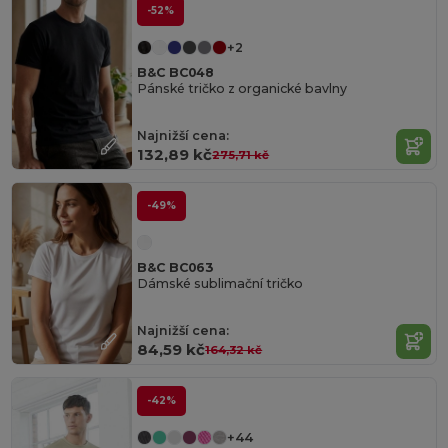
-52%
+2
B&C BC048
Pánské tričko z organické bavlny
Najnižší cena:
132,89 kč
275,71 kč
-49%
B&C BC063
Dámské sublimační tričko
Najnižší cena:
84,59 kč
164,32 kč
-42%
+44