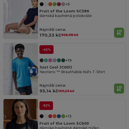
+5
Fruit of the Loom SC386
dámská bavlněná polokošile
Najnižší cena:
170,33 kč
348,98 kč
-42%
+19
Just Cool JC001J
Neoteric ™ Breathable Kid's T-Shirt
Najnižší cena:
93,14 kč
159,23 kč
-52%
+13
Fruit of the Loom SC600
dámské bavlněné dámské tričko