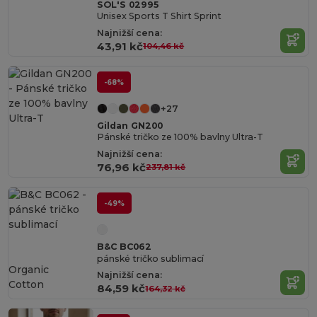
SOL'S 02995
Unisex Sports T Shirt Sprint
Najnižší cena:
43,91 kč
104,46 kč
-68%
+27
Gildan GN200
Pánské tričko ze 100% bavlny Ultra-T
Najnižší cena:
76,96 kč
237,81 kč
-49%
B&C BC062
pánské tričko sublimací
Organic
Najnižší cena:
Cotton
84,59 kč
164,32 kč