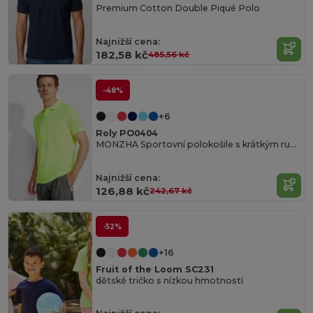
Premium Cotton Double Piqué Polo
Najnižší cena:
182,58 kč
485,56 kč
-48%
+6
Roly PO0404
MONZHA Sportovní polokošile s krátkým rukávem
Najnižší cena:
126,88 kč
242,67 kč
-52%
+16
Fruit of the Loom SC231
dětské tričko s nízkou hmotností