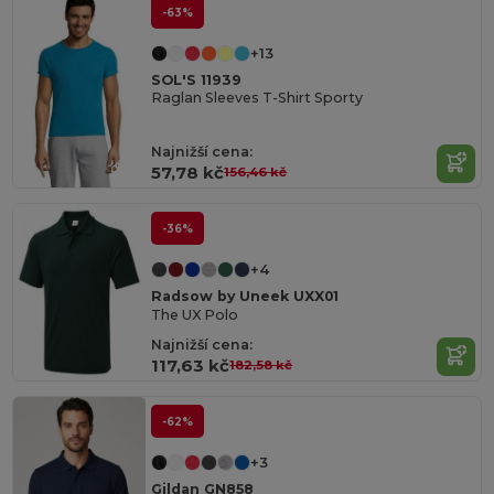
-63%
+13
SOL'S 11939
Raglan Sleeves T-Shirt Sporty
Najnižší cena:
57,78 kč
156,46 kč
-36%
+4
Radsow by Uneek UXX01
The UX Polo
Najnižší cena:
117,63 kč
182,58 kč
-62%
+3
Gildan GN858