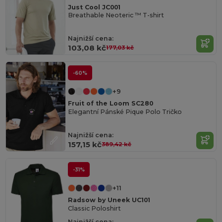
Just Cool JC001
Breathable Neoteric ™ T-shirt
Najnižší cena:
103,08 kč
177,03 kč
-60%
+9
Fruit of the Loom SC280
Elegantní Pánské Pique Polo Tričko
Najnižší cena:
157,15 kč
389,42 kč
-31%
+11
Radsow by Uneek UC101
Classic Poloshirt
Najnižší cena: