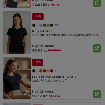
Najnižší cena:
43,91 kč
91,06 kč
-49%
+17
Roly CA0408
Dámské technické tričko s raglánovými rukávy
Najnižší cena:
85,05 kč
166,17 kč
-62%
+11
Fruit of the Loom 61-372-0
Lady-Fit Valueweight T
Najnižší cena:
57,32 kč
150,22 kč