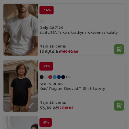
-34%
Roly CA7129
SUBLIMA Triko s krátkým rukávem s kulatým průkrčníkem a bočními švy
Najnižší cena:
106,54 kč
160,62 kč
-57%
+5
SOL'S 01166
Kids' Raglan-Sleeved T-Shirt Sporty
Najnižší cena:
53,16 kč
123,18 kč
-51%