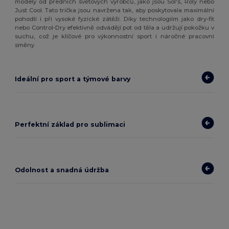
modely od předních světových výrobců, jako jsou Sol's, Roly nebo
Just Cool. Tato trička jsou navržena tak, aby poskytovala maximální
pohodlí i při vysoké fyzické zátěži. Díky technologiím jako dry-fit
nebo Control-Dry efektivně odvádějí pot od těla a udržují pokožku v
suchu, což je klíčové pro výkonnostní sport i náročné pracovní
směny.
Ideální pro sport a týmové barvy
Perfektní základ pro sublimaci
Odolnost a snadná údržba