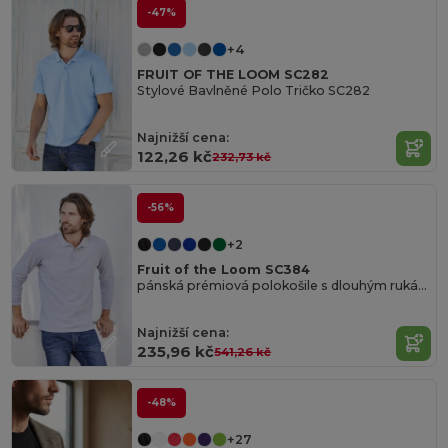
-47%
+4
FRUIT OF THE LOOM SC282
Stylové Bavlněné Polo Tričko SC282
Najnižší cena:
122,26 kč
232,73 kč
-56%
+2
Fruit of the Loom SC384
pánská prémiová polokošile s dlouhým rukávem
Najnižší cena:
235,96 kč
541,26 kč
-48%
+27