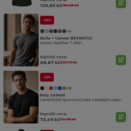
126,65 kč
182,58 kč
-69%
+4
Bella + Canvas BE3001CVC
Unisex Heather T-Shirt
Najnižší cena:
68,87 kč
225,10 kč
-35%
+8
Roly CA0450
CAMIMERA Sportovní triko s krátkým rukávem a kulatým průkrčníkem
Najnižší cena:
73,49 kč
112,78 kč