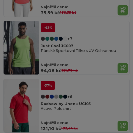
Najnižší cena:
35,59 kč
136,35 kč
-42%
+7
Just Cool JC007
Pánské Sportovní Tílko s UV Ochrannou
Najnižší cena:
94,06 kč
161,78 kč
-37%
+6
Radsow by Uneek UC105
Active Poloshirt
Najnižší cena:
121,10 kč
193,44 kč