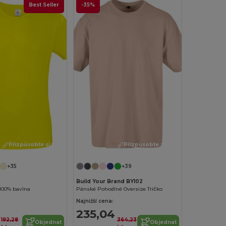
Best Seller
-35%
Přizpůsobte si to!
Přizpůsobte si to!
+35
+39
Build Your Brand BY102
100% bavlna
Pánské Pohodlné Oversize Tričko
Najnižší cena:
235,04
192,28
364,23
Objednat
Objednat