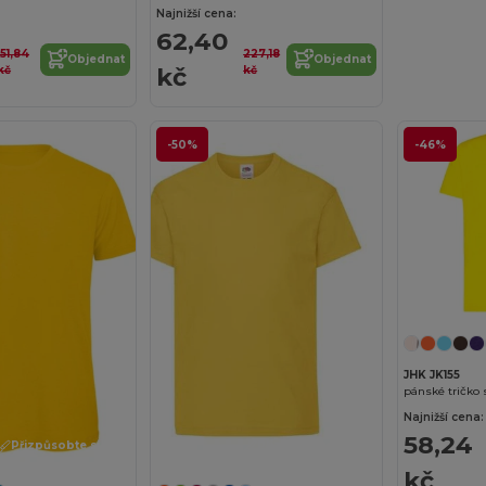
Najnižší cena:
62,40
151,84
227,18
Objednat
Objednat
kč
kč
kč
-50%
-46%
JHK JK155
pánské tričko 
Najnižší cena:
58,24
Přizpůsobte si to!
Přizpůsobte si to!
kč