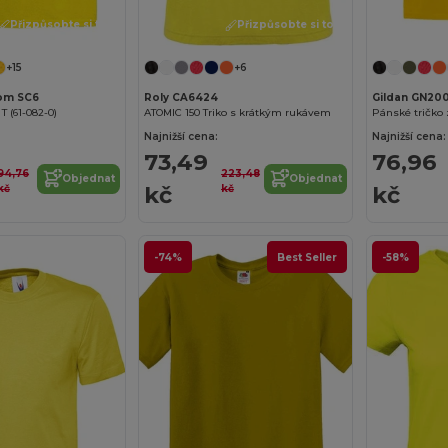
Přizpůsobte si to!
Přizpůsobte si to!
+15
+6
oom SC6
Roly CA6424
Gildan GN20
 T (61-082-0)
ATOMIC 150 Triko s krátkým rukávem
Pánské tričko 
Najnižší cena:
Najnižší cena:
73,49
76,96
94,76
223,48
Objednat
Objednat
kč
kč
kč
kč
-74%
Best Seller
-58%