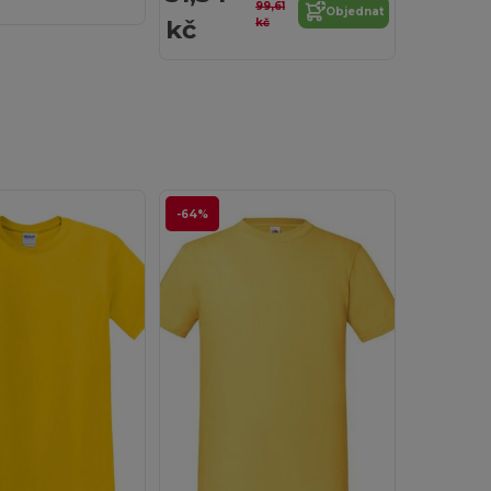
99,61
Objednat
kč
kč
-64%