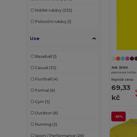
Krátké rukávy
(232)
Poloviční rukávy
(1)
Use
Baseball
(1)
Casual
(32)
JHK JK190
prémiové tričko 
Football
(4)
Najnižší cena:
69,33
Formal
(6)
kč
Gym
(5)
Outdoor
(6)
-65%
Running
(2)
Sport / Performance
(26)