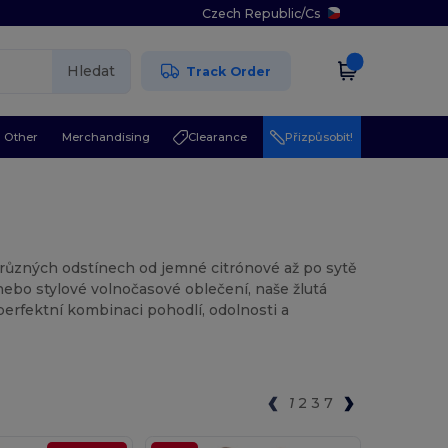
Czech Republic
/
Cs
Hledat
Track Order
Other
Merchandising
Clearance
Přizpůsobit!
v různých odstínech od jemné citrónové až po sytě
 nebo stylové volnočasové oblečení, naše žlutá
 perfektní kombinaci pohodlí, odolnosti a
1
2
3
7