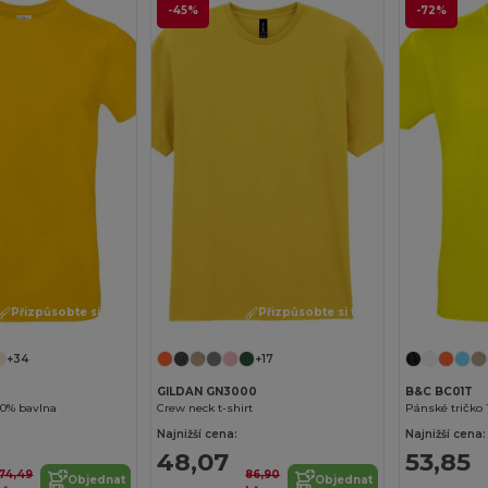
-45%
-72%
Přizpůsobte si to!
Přizpůsobte si to!
+34
+17
GILDAN GN3000
B&C BC01T
00% bavlna
Crew neck t-shirt
Pánské tričko 
Najnižší cena:
Najnižší cena:
48,07
53,85
174,49
86,90
Objednat
Objednat