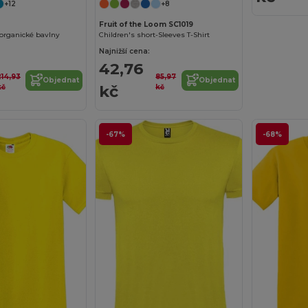
+12
+8
Fruit of the Loom SC1019
 organické bavlny
Children's short-Sleeves T-Shirt
Najnižší cena:
42,76
214,93
85,97
Objednat
Objednat
kč
kč
kč
-67%
-68%