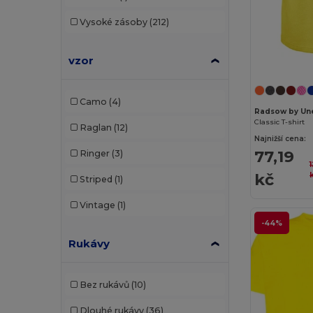
Starworld
(4)
Vysoké zásoby
(212)
Stedman
(1)
Tee Jays
(1)
vzor
WK. Designed To Work
(2)
Camo
(4)
Radsow by Un
Classic T-shirt
Raglan
(12)
Najnižší cena:
77,19
Ringer
(3)
kč
Striped
(1)
Vintage
(1)
-44%
Rukávy
Bez rukávů
(10)
Dlouhé rukávy
(36)