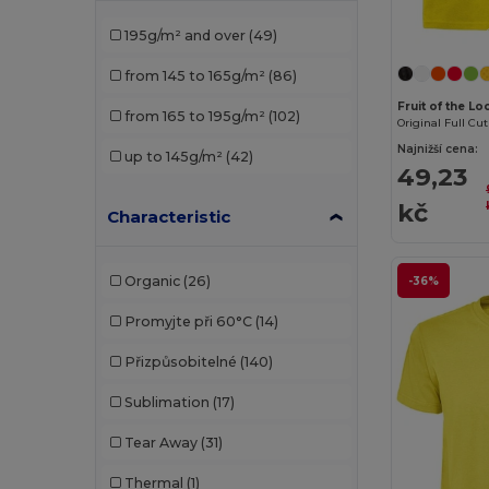
Neutral
(5)
195g/m² and over
(49)
Pen Duick
(4)
from 145 to 165g/m²
(86)
Piccolio
(3)
Fruit of the L
from 165 to 195g/m²
(102)
Original Full Cut
Proact
(8)
Najnižší cena:
up to 145g/m²
(42)
49,23
Promodoro
(3)
kč
Radsow by Uneek
(11)
Characteristic
Rimeck
(5)
Organic
(26)
-36%
Roly
(37)
Promyjte při 60°C
(14)
Roly Sport
(8)
Přizpůsobitelné
(140)
Russell
(1)
Sublimation
(17)
Sans Étiquette
(2)
Tear Away
(31)
SOL'S
(35)
Thermal
(1)