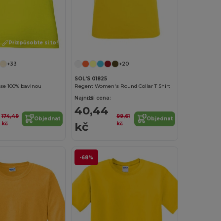
Přizpůsobte si to!
Přizpůsobte si to!
+33
+20
SOL'S 01825
 se 100% bavlnou
Regent Women's Round Collar T Shirt
Najnižší cena:
40,44
174,49
99,61
Objednat
Objednat
kč
kč
kč
-68%