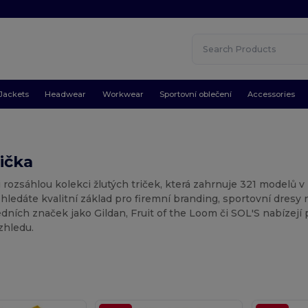
Jackets
Headwear
Workwear
Sportovní oblečení
Accessories
rička
 rozsáhlou kolekci žlutých triček, která zahrnuje 321 modelů 
ž hledáte kvalitní základ pro firemní branding, sportovní dresy
edních značek jako Gildan, Fruit of the Loom či SOL'S nabízejí
zhledu.