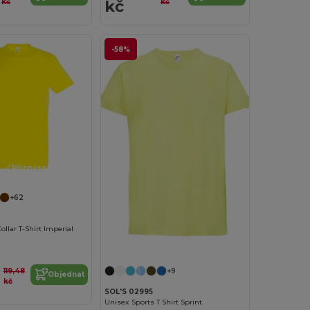
kč
kč
kč
-58%
Přizpůsobte si to!
+62
llar T-Shirt Imperial
Přizpůsobte si to!
119,48
+9
Objednat
kč
SOL'S 02995
Unisex Sports T Shirt Sprint