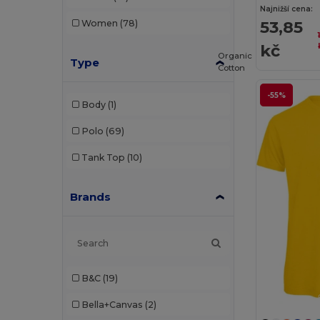
Najnižší cena:
53,85
Women
(78)
kč
Organic
Type
Cotton
-55%
Body
(1)
Polo
(69)
Tank Top
(10)
Brands
B&C
(19)
Bella+Canvas
(2)