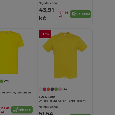
Najnižší cena:
43,91
104,46
Objednat
kč
kč
-48%
Přizpůsobte si to!
+79
+44
s kulatým výstřihem 155
SOL'S 11380
Unisex Round Collar T-Shirt Regent
Najnižší cena:
108,85
Objednat
51,54
kč