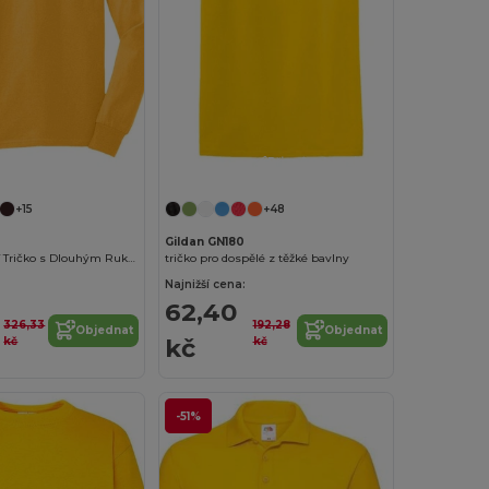
Přizpůsobte si to!
Přizpůsobte si to!
+15
+48
Gildan GN180
Pánské Ultra-T Tričko s Dlouhým Rukávem
tričko pro dospělé z těžké bavlny
Najnižší cena:
62,40
326,33
192,28
Objednat
Objednat
kč
kč
kč
-51%