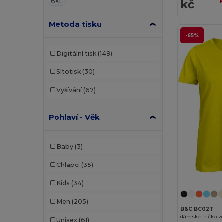
6XL
kč
Metoda tisku
-65%
Digitální tisk
(149)
Sítotisk
(30)
Vyšívání
(67)
Pohlaví - Věk
Baby
(3)
Chlapci
(35)
Kids
(34)
Men
(205)
B&C BC02T
dámské tričko z
Unisex
(61)