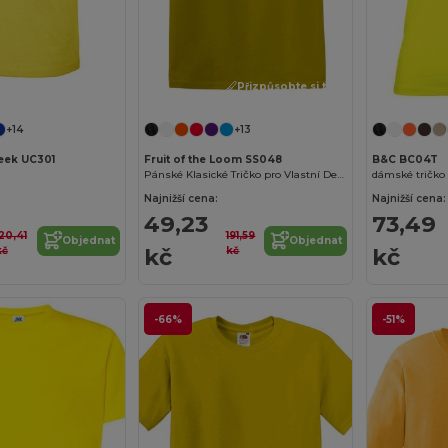
Přizpůsobte si to!
+14
+13
eek UC301
Fruit of the Loom SS048
B&C BC04T
Pánské Klasické Tričko pro Vlastní Design
dámské tričko
Najnižší cena:
Najnižší cena:
49,23
73,49
120,41
191,59
Objednat
Objednat
kč
kč
kč
kč
-66%
-51%