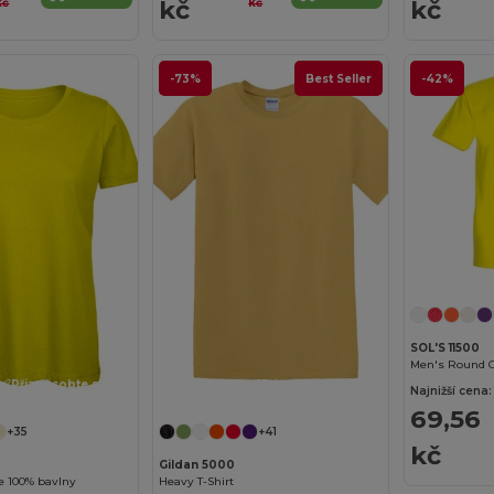
kč
kč
kč
kč
-73%
Best Seller
-42%
SOL'S 11500
Men's Round Co
Přizpůsobte si to!
Přizpůsobte si to!
Najnižší cena:
69,56
+35
+41
kč
Gildan 5000
e 100% bavlny
Heavy T-Shirt