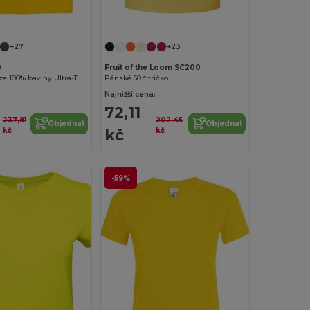
Přizpůsobte si to!
Přizpůsobte si to!
+27
+23
0
Fruit of the Loom SC200
ze 100% bavlny Ultra-T
Pánské 60 ° tričko
Najnižší cena:
72,11
237,81
202,45
Objednat
Objednat
kč
kč
kč
-59%