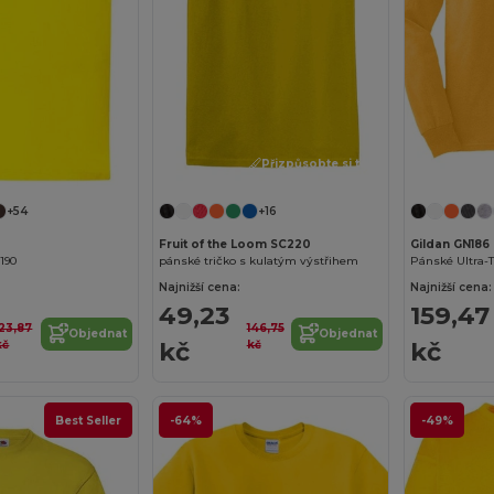
Přizpůsobte si to!
+54
+16
Fruit of the Loom SC220
Gildan GN186
190
pánské tričko s kulatým výstřihem
Najnižší cena:
Najnižší cena:
49,23
159,47
123,87
146,75
Objednat
Objednat
kč
kč
kč
kč
Best Seller
-64%
-49%