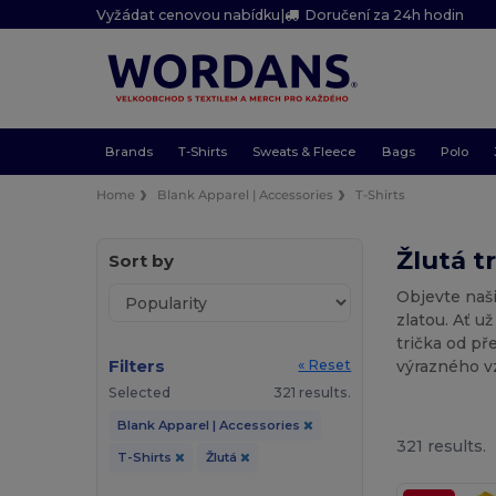
Vyžádat cenovou nabídku
|
Doručení za 24h hodin
Brands
T-Shirts
Sweats & Fleece
Bags
Polo
Home
Blank Apparel | Accessories
T-Shirts
Žlutá t
Sort by
Objevte naši
zlatou. Ať u
trička od př
Filters
výrazného v
« Reset
Selected
321 results.
Blank Apparel | Accessories
321 results.
T-Shirts
Žlutá