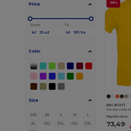
-58%
Price
From
To
kč
kč
Color
Size
B&C BC03T
Pánské tričko 1
2XS
XS
S
M
L
Najnižší cena:
73,49
XL
2XL
3XL
4XL
5XL