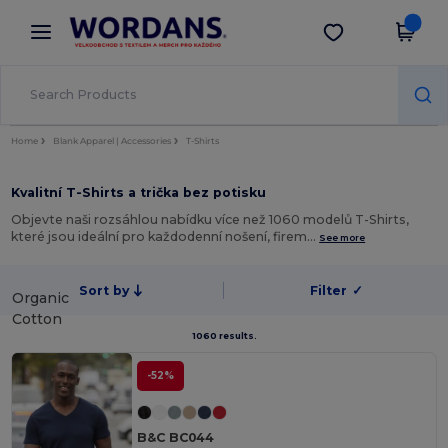
×
Aplikace Wordans
Stáhnout app
Lepší ceny v aplikaci!
Home
Blank Apparel | Accessories
T-Shirts
Kvalitní T-Shirts a trička bez potisku
Objevte naši rozsáhlou nabídku více než 1060 modelů T-Shirts,
které jsou ideální pro každodenní nošení, firem…
See more
Sort by
Filter
✓
Organic
Cotton
1060 results.
-52%
B&C BC044