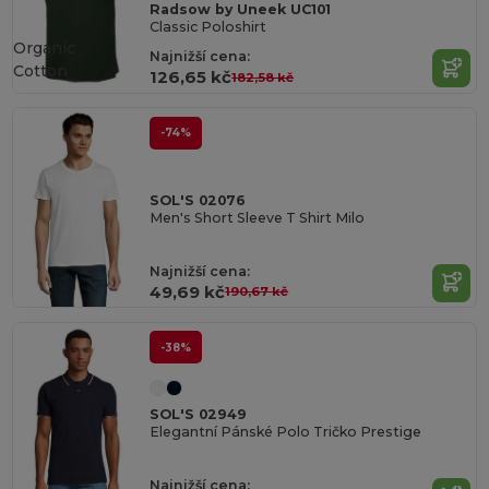
Radsow by Uneek UC101
Classic Poloshirt
Organic
Najnižší cena:
Cotton
126,65 kč
182,58 kč
-74%
SOL'S 02076
Men's Short Sleeve T Shirt Milo
Najnižší cena:
49,69 kč
190,67 kč
-38%
SOL'S 02949
Elegantní Pánské Polo Tričko Prestige
Najnižší cena: