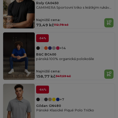
Roly CA0450
CAMIMERA Sportovní triko s krátkým rukávem a kulatým průkrčníkem
Organic
Najnižší cena:
Cotton
73,49 kč
112,78 kč
-54%
+14
B&C BC400
pánská 100% organická polokošile
Najnižší cena:
158,77 kč
347,59 kč
-64%
+7
Gildan GN480
Pánské Klasické Piqué Polo Tričko