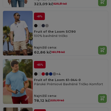
323,09 kč
525,31 kč
-61%
Fruit of the Loom SC190
100% bavlněné tričko
Najnižší cena:
62,86 kč
161,78 kč
-65%
+4
Fruit of the Loom 61-044-0
Pánské Prémiové Bavlněné Tričko Komfort
Najnižší cena:
78,12 kč
225,10 kč