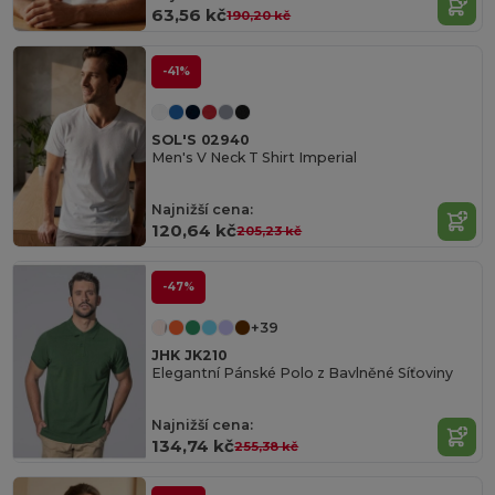
63,56 kč
190,20 kč
-41%
SOL'S 02940
Men's V Neck T Shirt Imperial
Najnižší cena:
120,64 kč
205,23 kč
-47%
+39
JHK JK210
Elegantní Pánské Polo z Bavlněné Síťoviny
Najnižší cena:
134,74 kč
255,38 kč