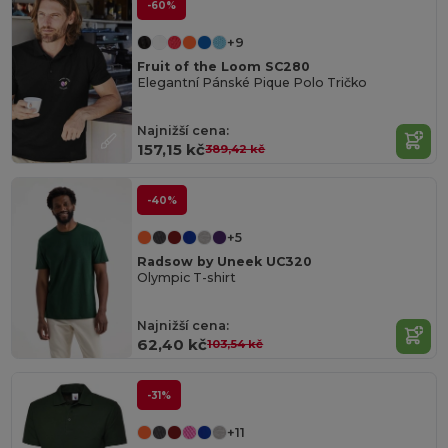
-60%
+9
Fruit of the Loom SC280
Elegantní Pánské Pique Polo Tričko
Najnižší cena:
157,15 kč
389,42 kč
-40%
+5
Radsow by Uneek UC320
Olympic T-shirt
Najnižší cena:
62,40 kč
103,54 kč
-31%
+11