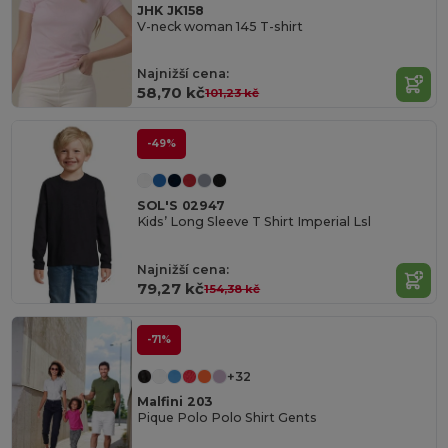
JHK JK158
V-neck woman 145 T-shirt
Najnižší cena:
58,70 kč
101,23 kč
-49%
SOL'S 02947
Kids’ Long Sleeve T Shirt Imperial Lsl
Najnižší cena:
79,27 kč
154,38 kč
-71%
+32
Malfini 203
Pique Polo Polo Shirt Gents