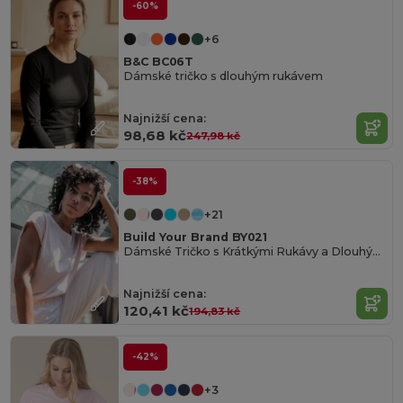
-60%
+6
B&C BC06T
Dámské tričko s dlouhým rukávem
Najnižší cena:
98,68 kč
247,98 kč
-38%
+21
Build Your Brand BY021
Dámské Tričko s Krátkými Rukávy a Dlouhým Střihem
Najnižší cena:
120,41 kč
194,83 kč
-42%
+3