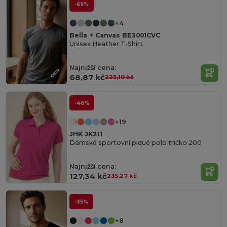
-69%
+4
Bella + Canvas BE3001CVC
Unisex Heather T-Shirt
Najnižší cena:
68,87 kč
225,10 kč
-46%
+19
JHK JK211
Dámské sportovní piqué polo tričko 200
Najnižší cena:
127,34 kč
235,27 kč
-35%
+8