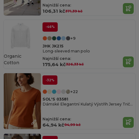
Najnižší cena:
106,31 kč
371,39 kč
-46%
+9
JHK JK215
Long-sleeved man polo
Organic
Najnižší cena:
Cotton
175,64 kč
326,33 kč
-32%
+22
SOL'S 03581
Dámské Elegantní Kulatý Výstřih Jersey Tričko
Najnižší cena:
64,94 kč
94,99 kč