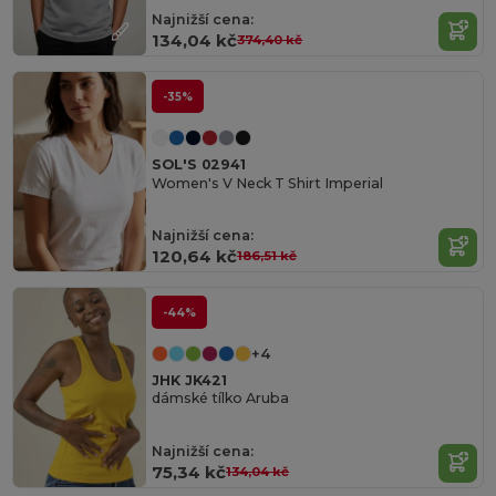
Najnižší cena:
134,04 kč
374,40 kč
-35%
SOL'S 02941
Women's V Neck T Shirt Imperial
Najnižší cena:
120,64 kč
186,51 kč
-44%
+4
JHK JK421
dámské tílko Aruba
Najnižší cena:
75,34 kč
134,04 kč