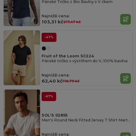
Pánské Tričko z Bio Bavlny s V-čkem
Najnižší cena:
103,31 kč
217,47 kč
-47%
Fruit of the Loom SC224
Pánské tričko s výstřihem do V, 100% bavlna
Najnižší cena:
62,40 kč
118,79 kč
-67%
SOL'S 02855
Men's Round Neck Fitted Jersey T Shirt Martin
Najnižší cena: