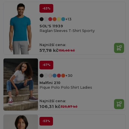
-63%
+13
SOL'S 11939
Raglan Sleeves T-Shirt Sporty
Najnižší cena:
57,78 kč
156,46 kč
-67%
+30
Malfini 210
Pique Polo Polo Shirt Ladies
Najnižší cena:
106,31 kč
325,87 kč
-53%