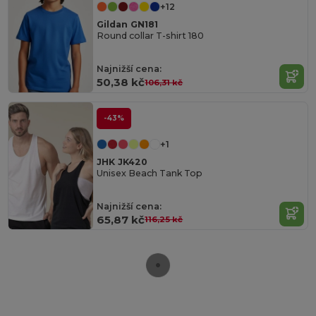
+12
Gildan GN181
Round collar T-shirt 180
Najnižší cena:
50,38 kč
106,31 kč
-43%
+1
JHK JK420
Unisex Beach Tank Top
Najnižší cena:
65,87 kč
116,25 kč