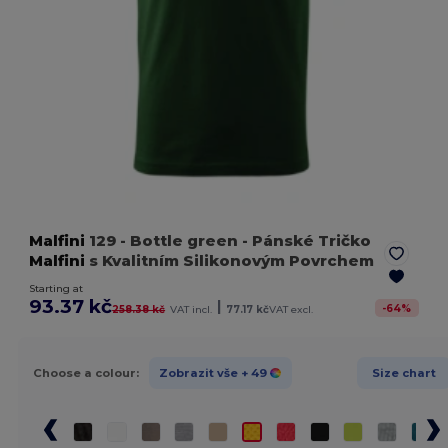
Malfini
129
- Bottle green
- Pánské Tričko
Malfini
s Kvalitním Silikonovým Povrchem
Starting at
93.37 kč
|
-
64
%
258.38 kč
VAT incl.
77.17 kč
VAT excl.
Choose a colour:
Zobrazit vše
+ 49
Size chart