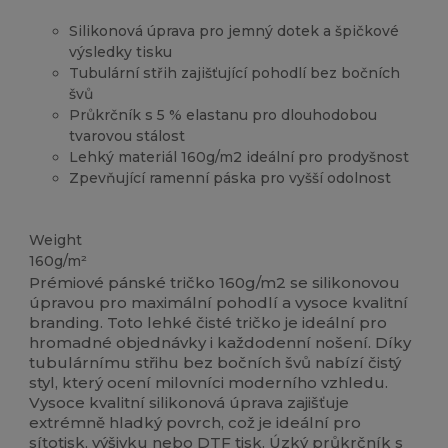
Silikonová úprava pro jemný dotek a špičkové
výsledky tisku
Tubulární střih zajišťující pohodlí bez bočních
švů
Průkrčník s 5 % elastanu pro dlouhodobou
tvarovou stálost
Lehký materiál 160g/m2 ideální pro prodyšnost
Zpevňující ramenní páska pro vyšší odolnost
Vysoké zásoby
Přizpůsobitelné
Weight
160g/m²
Prémiové pánské tričko 160g/m2 se silikonovou
úpravou pro maximální pohodlí a vysoce kvalitní
branding. Toto lehké čisté tričko je ideální pro
hromadné objednávky i každodenní nošení. Díky
tubulárnímu střihu bez bočních švů nabízí čistý
styl, který ocení milovníci moderního vzhledu.
Vysoce kvalitní silikonová úprava zajišťuje
extrémně hladký povrch, což je ideální pro
sítotisk, výšivku nebo DTF tisk. Úzký průkrčník s