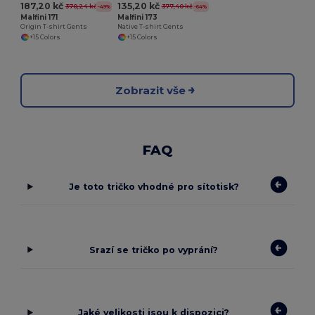
187,20 kč
135,20 kč
370,24 kč
377,40 kč
-49%
-64%
Malfini 171
Malfini 173
Origin T-shirt Gents
Native T-shirt Gents
+15 Colors
+15 Colors
Zobrazit vše
FAQ
Je toto tričko vhodné pro sítotisk?
Srazí se tričko po vyprání?
Jaké velikosti jsou k dispozici?