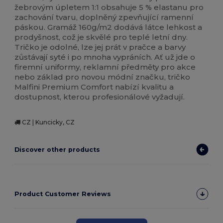
žebrovým úpletem 1:1 obsahuje 5 % elastanu pro
zachování tvaru, doplněný zpevňující ramenní
páskou. Gramáž 160g/m2 dodává látce lehkost a
prodyšnost, což je skvělé pro teplé letní dny.
Tričko je odolné, lze jej prát v pračce a barvy
zůstávají syté i po mnoha vypráních. Ať už jde o
firemní uniformy, reklamní předměty pro akce
nebo základ pro novou módní značku, tričko
Malfini Premium Comfort nabízí kvalitu a
dostupnost, kterou profesionálové vyžadují.
CZ | Kuncicky, CZ
Discover other products
Product Customer Reviews