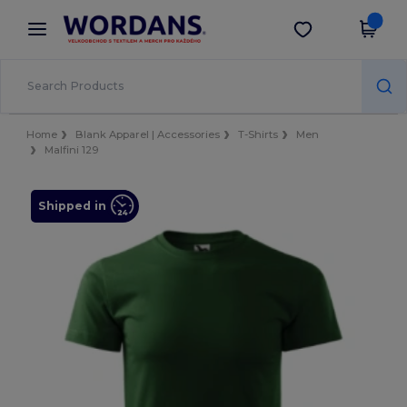
×
Aplikace Wordans
Stáhnout app
Lepší ceny v aplikaci!
Home
Blank Apparel | Accessories
T-Shirts
Men
Malfini 129
Shipped in