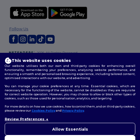
Follow Us
2026. All Rights Reserved
Terms & Conditions
|
Customization Policy
|
Privacy Policy
|
Cookies
This website uses cookies
Policy
|
Site Map
Our website utilises both our own and third-party cookies for enhancing overall
functionality, remembering your preferences, analysing website performance, and
ensuring a smooth and personalised browsing experience, including tailored content,
optimised interactions with our website, and advertising.
You can manage your cookie preferences at any time. Essential cookies, which are
necessary for the functioning of the website, cannot be disabled as they are requisite
for correct website operation. However, you may choose to allow or block other types of
cookies, such as those used for personalisation, analytics, and targeting.
For more details on how we use cookies, how to control them, and on third-party cookies,
please review our
Cookies Policy
and
Privacy Policy
.
Review Preferences
👋
Ahoj
Pokud máte jakékoli dotazy
Allow Essentials
nebo obavy, můžete nás
kdykoli kontaktovat. Náš