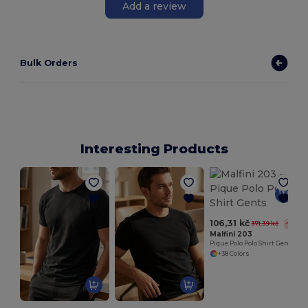
Add a review
Bulk Orders
Interesting Products
B
106,31 kč
371,39 kč
-71%
Malfini 203
Pique Polo Polo Shirt Gents
+38 Colors