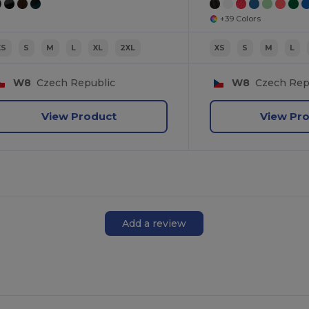
+39 Colors
XS
S
M
L
XL
2XL
XS
S
M
L
W8
Czech Republic
W8
Czech Rep
View Product
View Pr
Add a review