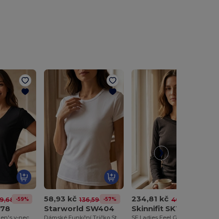
58,93 kč
234,81 kč
-59%
-57%
-42%
9,68 kč
136,59 kč
404,67 kč
078
Starworld SW404
Skinnifit SK124
Softstyle™ women's v-neck t-shirt
Dámské Funkční Tričko Starworld
SF Ladies Feel Good Long Sleeve Stretch T-Shirt