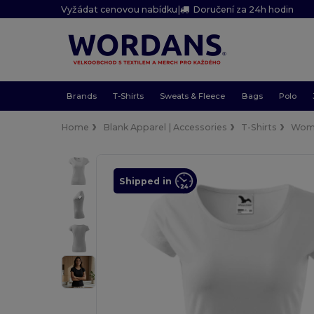
Vyžádat cenovou nabídku
|
Doručení za 24h hodin
Brands
T-Shirts
Sweats & Fleece
Bags
Polo
Home
Blank Apparel | Accessories
T-Shirts
Wom
Shipped in