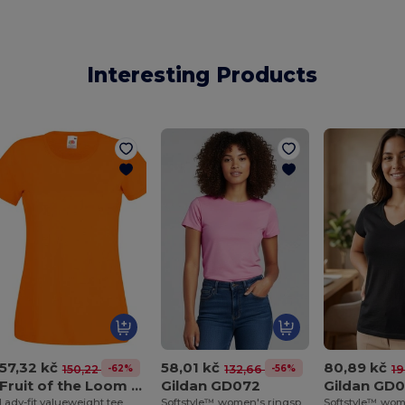
Interesting Products
57,32 kč
58,01 kč
80,89 kč
-62%
-56%
150,22 kč
132,66 kč
19
Fruit of the Loom SS050
Gildan GD072
Gildan GD
Lady-fit valueweight tee
Softstyle™ women's ringspun t-shirt