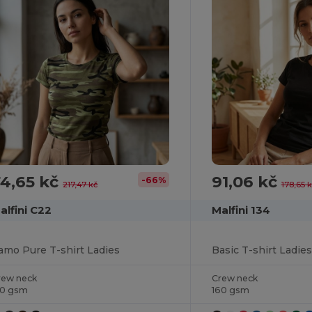
4,65 kč
91,06 kč
-66%
217,47 kč
178,65 k
alfini C22
Malfini 134
amo Pure T-shirt Ladies
Basic T-shirt Ladies
rew neck
Crew neck
50 gsm
160 gsm