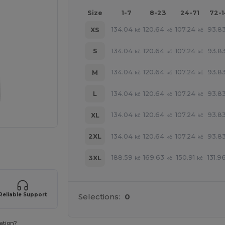
Size
1-7
8-23
24-71
72-
134.04
120.64
107.24
93.8
XS
kč
kč
kč
134.04
120.64
107.24
93.8
S
kč
kč
kč
134.04
120.64
107.24
93.8
M
kč
kč
kč
134.04
120.64
107.24
93.8
L
kč
kč
kč
134.04
120.64
107.24
93.8
XL
kč
kč
kč
134.04
120.64
107.24
93.8
2XL
kč
kč
kč
 své produkty
188.59
169.63
150.91
131.9
3XL
kč
kč
kč
Reliable Support
Selections:
0
ation?