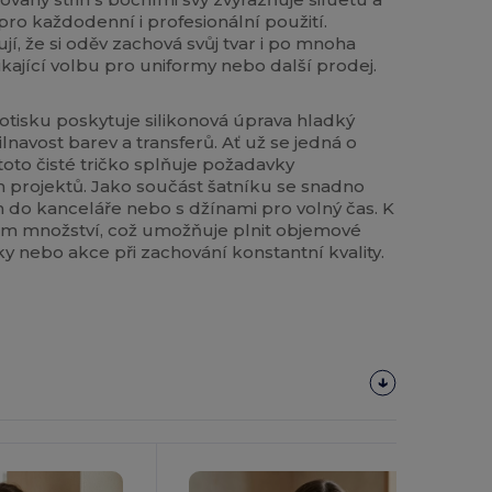
ro každodenní i profesionální použití.
jí, že si oděv zachová svůj tvar i po mnoha
nikající volbu pro uniformy nebo další prodej.
potisku poskytuje silikonová úprava hladký
lnavost barev a transferů. Ať už se jedná o
 toto čisté tričko splňuje požadavky
 projektů. Jako součást šatníku se snadno
do kanceláře nebo s džínami pro volný čas. K
ím množství, což umožňuje plnit objemové
y nebo akce při zachování konstantní kvality.