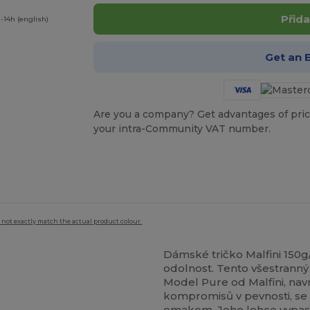
Přida
-14h (english)
Get an 
Are you a company? Get advantages of pric
your intra-Community VAT number.
 not exactly match the actual product colour.
Dámské tričko Malfini 150g
odolnost. Tento všestranný z
Model Pure od Malfini, navr
kompromisů v pevnosti, s
omakem. Jeho lehce vypasov