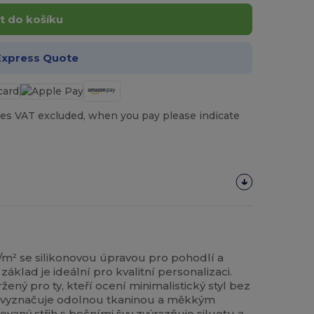
t do košíku
Express Quote
es VAT excluded, when you pay please indicate
/m² se silikonovou úpravou pro pohodlí a
áklad je ideální pro kvalitní personalizaci.
žený pro ty, kteří ocení minimalistický styl bez
e vyznačuje odolnou tkaninou a měkkým
aný střih s bočními švy zvýrazňuje siluetu a