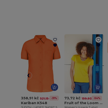
358,91 kč
73,72 kč
-31%
-54%
521,15 kč
159,93 kč
Kariban K548
Fruit of the Loom SS047
JUDITH - LADIES' SHORT SLEEVE EASY CARE POLYCOTTON POPLIN SHIRT
Women's V-neck T-shirt