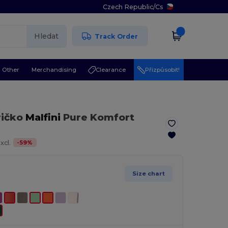
Czech Republic
/
Cs
Hledat
Track Order
Other
Merchandising
Clearance
Přizpůsobit!
ričko
Malfini
Pure Komfort
-
59
%
xcl.
Size chart