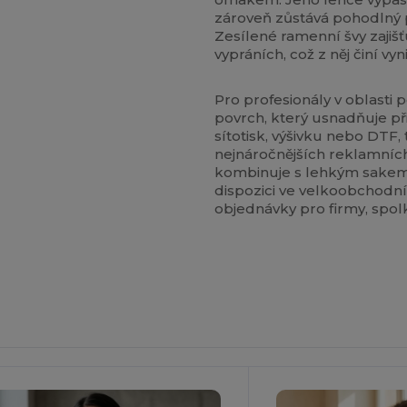
zároveň zůstává pohodlný p
Zesílené ramenní švy zajišťu
vypráních, což z něj činí vy
Pro profesionály v oblasti 
povrch, který usnadňuje při
sítotisk, výšivku nebo DTF,
nejnáročnějších reklamních
kombinuje s lehkým sakem 
dispozici ve velkoobchodn
objednávky pro firmy, spolk