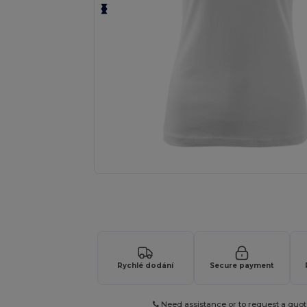
Vyžádejte si individuální nabídku pro
Rychlé dodání
Secure payment
Need assistance or to request a quot