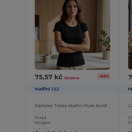
75,57 kč
7
-60%
190,20 kč
Malfini 122
M
Dámské Tričko Malfini Pure Komfort
C
Fitted
C
150 gsm
1