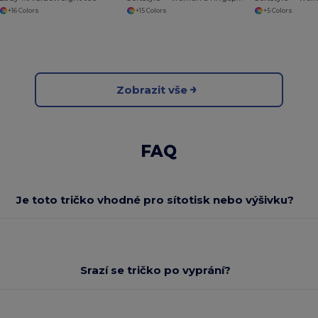
+16 Colors
+15 Colors
+5 Colors
Zobrazit vše
FAQ
Je toto tričko vhodné pro sítotisk nebo výšivku?
Srazí se tričko po vyprání?