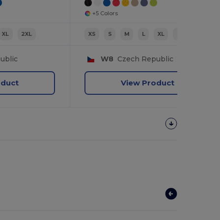
+5 Colors
XL
2XL
XS
S
M
L
XL
2XL
ublic
W8
Czech Republic
oduct
View Product