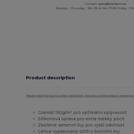
Contact
sales@wordans.ca
Monday - Thursday : 10h-13h & 14h-17h30 Friday : 10h
Product description
Please note that due to screen calibration, the colour of the product image may
Gramáž 150g/m² pro optimální splývavost
Silikonová úprava pro extra měkký pocit
Zesílené ramenní švy pro vyšší odolnost
Lehce vypasovaný střih s bočními švy