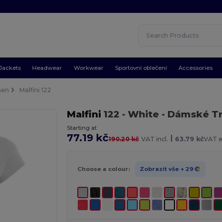
Jackets
Headwear
Workwear
Sportovní oblečení
Accessories
en
Malfini 122
Malfini
122
- White
- Dámské T
Starting at
77.19 kč
|
190.20 kč
VAT incl.
63.79 kč
VAT e
Choose a colour:
Zobrazit vše
+ 29