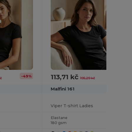
113,71 kč
-49%
-42%
č
195,29 kč
Malfini 161
Viper T-shirt Ladies
Elastane
180 gsm