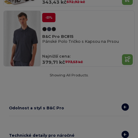
343,43 kč
572,92 kč
-51%
B&C Pro BC815
Pánské Polo Tričko s Kapsou na Prsou
Najnižší cena:
379,71 kč
773,53 kč
Showing All Products.
Odolnost a styl s B&C Pro
Technické detaily pro náročné