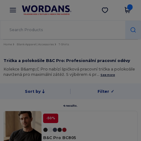
×
Aplikace Wordans
Stáhnout app
Lepší ceny v aplikaci!
Home
Blank Apparel | Accessories
T-Shirts
Trička a polokošile B&C Pro: Profesionální pracovní oděvy
Kolekce B&amp;C Pro nabízí špičková pracovní trička a polokošile
navržená pro maximální zátěž. S výběrem 4 pr…
See more
Sort by
Filter
✓
4 results.
-50%
B&C Pro BC805