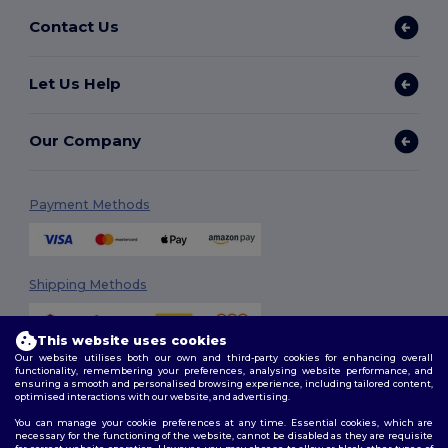
Contact Us
Let Us Help
Our Company
Payment Methods
Shipping Methods
This website uses cookies
Our website utilises both our own and third-party cookies for enhancing overall
functionality, remembering your preferences, analysing website performance, and
ensuring a smooth and personalised browsing experience, including tailored content,
optimised interactions with our website, and advertising.
You can manage your cookie preferences at any time. Essential cookies, which are
Follow Us
necessary for the functioning of the website, cannot be disabled as they are requisite