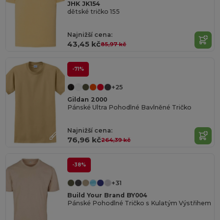
JHK JK154
dětské tričko 155
Najnižší cena:
43,45 kč
85,97 kč
-71%
+25
Gildan 2000
Pánské Ultra Pohodlné Bavlněné Tričko
Najnižší cena:
76,96 kč
264,39 kč
-38%
+31
Build Your Brand BY004
Pánské Pohodlné Tričko s Kulatým Výstřihem