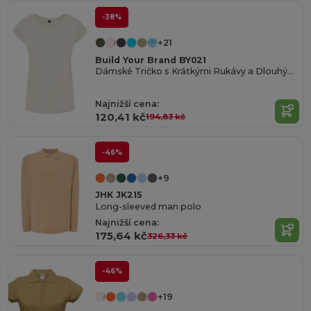
-38%
+21
Build Your Brand BY021
Dámské Tričko s Krátkými Rukávy a Dlouhým Střihem
Najnižší cena:
120,41 kč
194,83 kč
-46%
+9
JHK JK215
Long-sleeved man polo
Najnižší cena:
175,64 kč
326,33 kč
-46%
+19