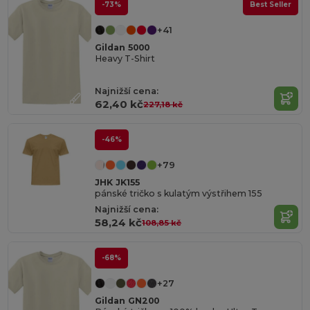
-73%
Best Seller
+41
Gildan 5000
Heavy T-Shirt
Najnižší cena:
62,40 kč
227,18 kč
-46%
+79
JHK JK155
pánské tričko s kulatým výstřihem 155
Najnižší cena:
58,24 kč
108,85 kč
-68%
+27
Gildan GN200