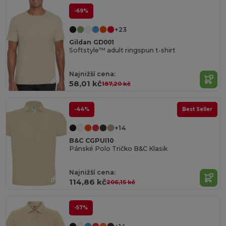
-69%
+23
Gildan GD001
Softstyle™ adult ringspun t-shirt
Najnižší cena:
58,01 kč
187,20 kč
-44%
Best Seller
+14
B&C CGPUI10
Pánské Polo Tričko B&C Klasik
Najnižší cena:
114,86 kč
206,15 kč
-57%