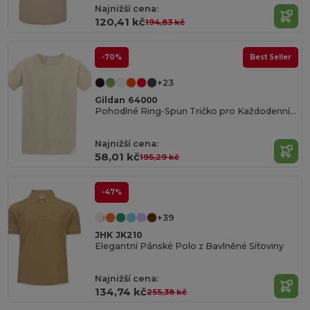
Najnižší cena:
120,41 kč
194,83 kč
-70%
Best Seller
+23
Gildan 64000
Pohodlné Ring-Spun Tričko pro Každodenní Nošení
Najnižší cena:
58,01 kč
195,29 kč
-47%
+39
JHK JK210
Elegantní Pánské Polo z Bavlněné Síťoviny
Najnižší cena:
134,74 kč
255,38 kč