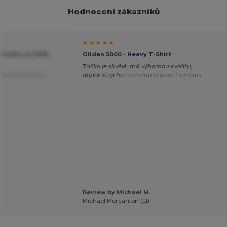
Hodnocení zákazníků
★ ★ ★ ★ ★
tričko ze 100%
Gildan 5000 - Heavy T-Shirt
Tričko je skvělé, má výbornou kvalitu,
Translated from
doporučuji ho
Translated from Français
Review by Michael M.
Michael Mercanton (EI)