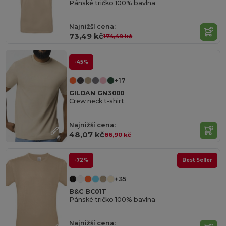
Pánské tričko 100% bavlna
Najnižší cena:
73,49 kč
174,49 kč
-45%
+17
GILDAN GN3000
Crew neck t-shirt
Najnižší cena:
48,07 kč
86,90 kč
-72%
Best Seller
+35
B&C BC01T
Pánské tričko 100% bavlna
Najnižší cena: