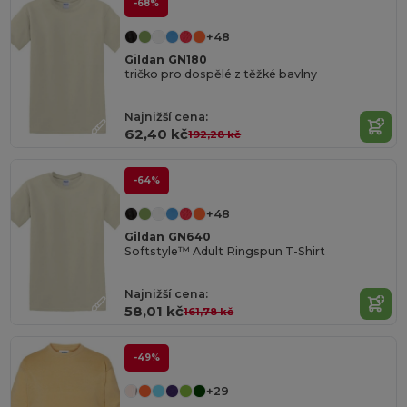
-68%
+48
Gildan GN180
tričko pro dospělé z těžké bavlny
Najnižší cena:
62,40 kč
192,28 kč
-64%
+48
Gildan GN640
Softstyle™ Adult Ringspun T-Shirt
Najnižší cena:
58,01 kč
161,78 kč
-49%
+29