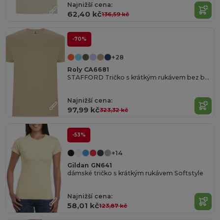
Najnižší cena:
62,40 kč
136,59 kč
-70%
+28
Roly CA6681
STAFFORD Tričko s krátkým rukávem bez bočních švů
Najnižší cena:
97,99 kč
323,32 kč
-53%
+14
Gildan GN641
dámské tričko s krátkým rukávem Softstyle
Najnižší cena:
58,01 kč
123,87 kč