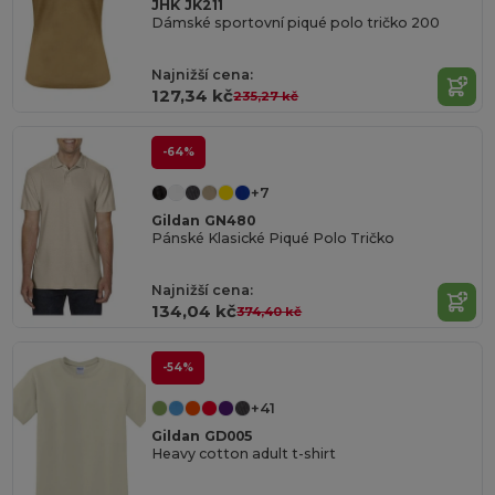
JHK JK211
Dámské sportovní piqué polo tričko 200
Najnižší cena:
127,34 kč
235,27 kč
-64%
+7
Gildan GN480
Pánské Klasické Piqué Polo Tričko
Najnižší cena:
134,04 kč
374,40 kč
-54%
+41
Gildan GD005
Heavy cotton adult t-shirt