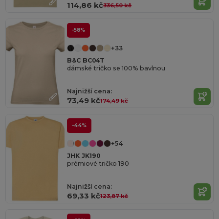
114,86 kč
336,50 kč
-58%
+33
B&C BC04T
dámské tričko se 100% bavlnou
Najnižší cena:
73,49 kč
174,49 kč
-44%
+54
JHK JK190
prémiové tričko 190
Najnižší cena:
69,33 kč
123,87 kč