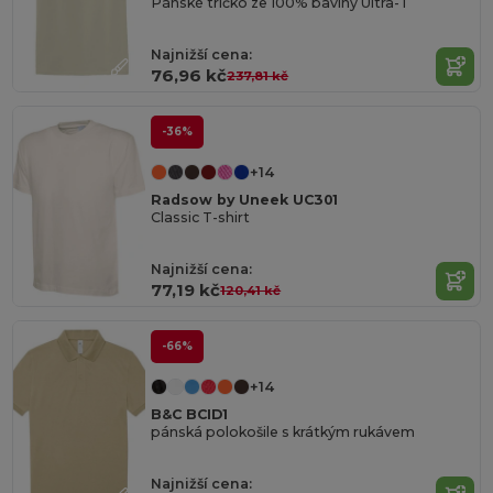
Pánské tričko ze 100% bavlny Ultra-T
Najnižší cena:
76,96 kč
237,81 kč
-36%
+14
Radsow by Uneek UC301
Classic T-shirt
Najnižší cena:
77,19 kč
120,41 kč
-66%
+14
B&C BCID1
pánská polokošile s krátkým rukávem
Najnižší cena: