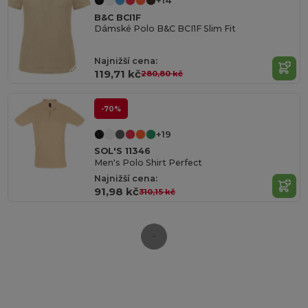
+14
B&C BCI1F
Dámské Polo B&C BCI1F Slim Fit
Najnižší cena:
119,71 kč
280,80 kč
-70%
+19
SOL'S 11346
Men's Polo Shirt Perfect
Najnižší cena:
91,98 kč
310,15 kč