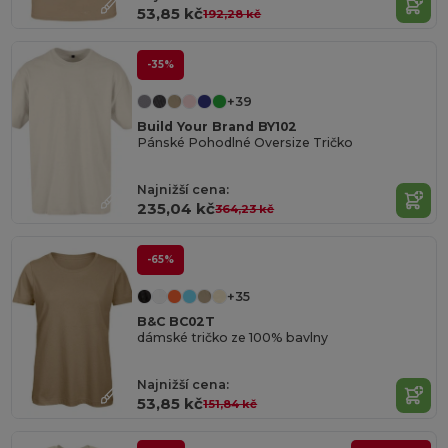
53,85 kč
192,28 kč
-35%
+39
Build Your Brand BY102
Pánské Pohodlné Oversize Tričko
Najnižší cena:
235,04 kč
364,23 kč
-65%
+35
B&C BC02T
dámské tričko ze 100% bavlny
Najnižší cena:
53,85 kč
151,84 kč