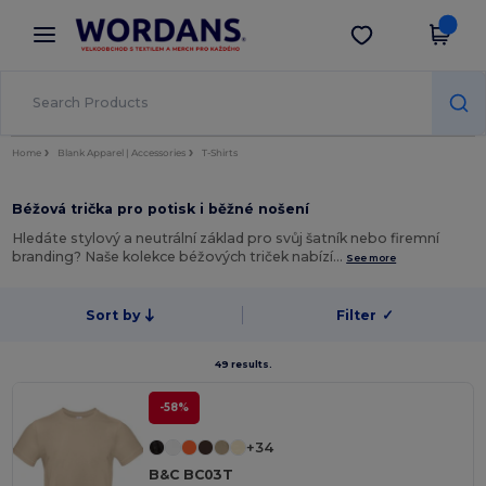
×
Aplikace Wordans
Stáhnout app
Lepší ceny v aplikaci!
Home
Blank Apparel | Accessories
T-Shirts
Béžová trička pro potisk i běžné nošení
Hledáte stylový a neutrální základ pro svůj šatník nebo firemní
branding? Naše kolekce béžových triček nabízí…
See more
Sort by
Filter
✓
49 results.
-58%
+34
B&C BC03T