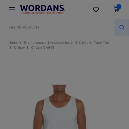
×
Aplikace Wordans
Stáhnout app
Lepší ceny v aplikaci!
Home
Blank Apparel | Accessories
T-Shirts
Tank Top
Unisex
Gildan GN643