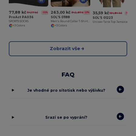
77,88 kč
263,00 kč
35,59 kč
114,17 kč
342,97 kč
-32%
-23%
154,84 kč
-77%
ProAct PA036
SOL'S 01188
SOL'S 01223
SPORTS SOCKS
Men's Round Collar T-Shirt Camo
Unisex Tank Top Jamaica
+3 Colors
+3 Colors
Zobrazit vše
FAQ
Je vhodné pro sítotisk nebo výšivku?
Srazí se po vyprání?