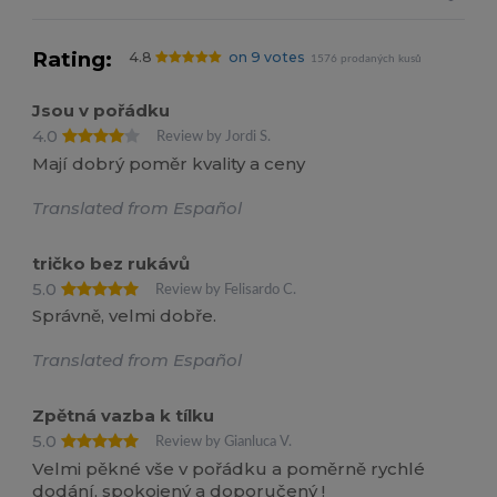
Rating:
4.8
on 9 votes
1576 prodaných kusů
Jsou v pořádku
4.0
Review by Jordi S.
Mají dobrý poměr kvality a ceny
Translated from Español
tričko bez rukávů
5.0
Review by Felisardo C.
Správně, velmi dobře.
Translated from Español
Zpětná vazba k tílku
5.0
Review by Gianluca V.
Velmi pěkné vše v pořádku a poměrně rychlé
dodání, spokojený a doporučený !