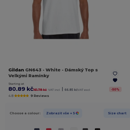
Gildan
GN643
- White
- Dámský Top s
Velkými Ramínky
Starting at
80.89 kč
|
-
50
%
161.78 kč
VAT incl.
66.85 kč
VAT excl.
4.8
9 Reviews
Choose a colour:
Zobrazit vše
+ 5
Size chart