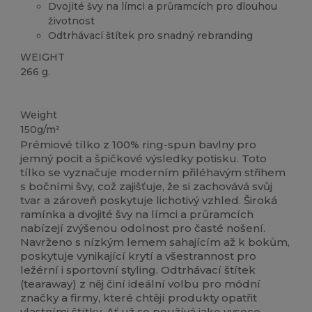
Dvojité švy na límci a průramcích pro dlouhou
životnost
Odtrhávací štítek pro snadný rebranding
WEIGHT
266 g.
Tear Away
Weight
150g/m²
Prémiové tílko z 100% ring-spun bavlny pro
jemný pocit a špičkové výsledky potisku. Toto
tílko se vyznačuje moderním přiléhavým střihem
s bočními švy, což zajišťuje, že si zachovává svůj
tvar a zároveň poskytuje lichotivý vzhled. Široká
ramínka a dvojité švy na límci a průramcích
nabízejí zvýšenou odolnost pro časté nošení.
Navrženo s nízkým lemem sahajícím až k bokům,
poskytuje vynikající krytí a všestrannost pro
ležérní i sportovní styling. Odtrhávací štítek
(tearaway) z něj činí ideální volbu pro módní
značky a firmy, které chtějí produkty opatřit
vlastními štítky. Ať už se používá jako vysoce