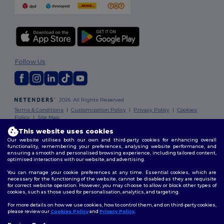
Follow Us
2026. All Rights Reserved
Terms & Conditions
|
Customization Policy
|
Privacy Policy
|
Cookies
Policy
|
Site Map
This website uses cookies
Our website utilises both our own and third-party cookies for enhancing overall
functionality, remembering your preferences, analysing website performance, and
ensuring a smooth and personalised browsing experience, including tailored content,
optimised interactions with our website, and advertising.
You can manage your cookie preferences at any time. Essential cookies, which are
necessary for the functioning of the website, cannot be disabled as they are requisite
for correct website operation. However, you may choose to allow or block other types of
cookies, such as those used for personalisation, analytics, and targeting.
For more details on how we use cookies, how to control them, and on third-party cookies,
please review our
Cookies Policy
and
Privacy Policy
.