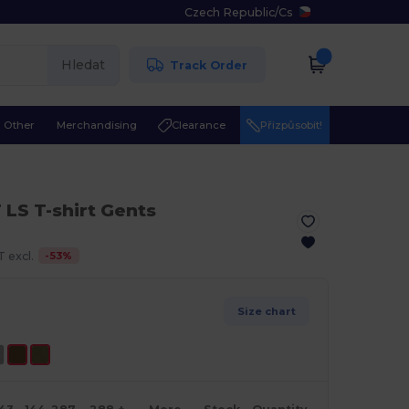
Czech Republic
/
Cs
Hledat
Track Order
Other
Merchandising
Clearance
Přizpůsobit!
T LS T-shirt Gents
-
53
%
 excl.
Size chart