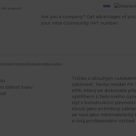
-14h (english)
Are you a company? Get advantages of pric
your intra-Community VAT number.
 not exactly match the actual product colour.
Tričko s dlouhým rukávem s
etu
odolnost. Tento model Fit-
o stálost tvaru
střih, který se dokonale př
ost
výstřihem z žebrového úpl
styl s konstrukční pevnost
slouží jako prémiový základ
se nosí jako minimalistick
si svůj profesionální vzhled 