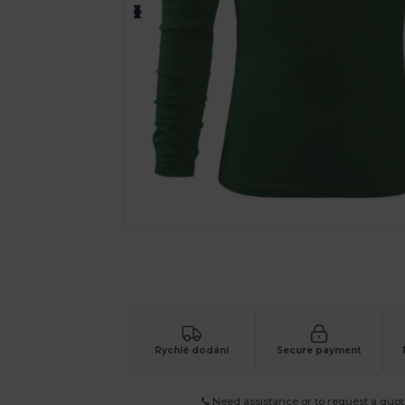
Vyžádejte si individuální nabídku pro
Rychlé dodání
Secure payment
Need assistance or to request a quot