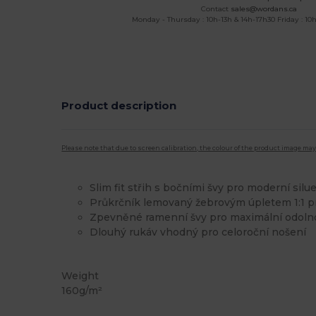
Contact
sales@wordans.ca
Monday - Thursday : 10h-13h & 14h-17h30 Friday : 10h
Product description
Please note that due to screen calibration, the colour of the product image may
Slim fit střih s bočními švy pro moderní silu
Průkrčník lemovaný žebrovým úpletem 1:1 pr
Zpevněné ramenní švy pro maximální odoln
Dlouhý rukáv vhodný pro celoroční nošení
Vysoké zásoby
Weight
160g/m²