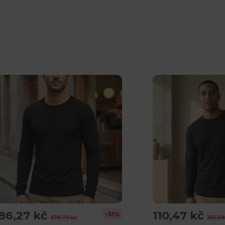
86,27 kč
110,47 kč
-51%
378,79 kč
355,68