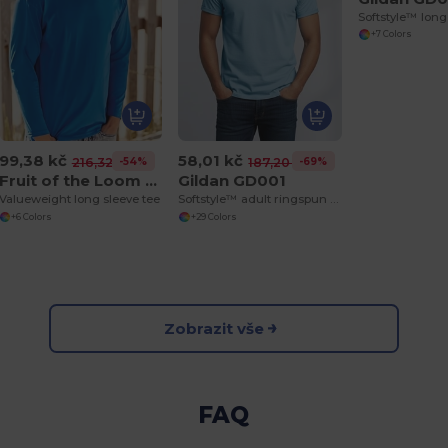
+7 Colors
99,38 kč
58,01 kč
-54%
-69%
216,32 kč
187,20 kč
Fruit of the Loom SS032
Gildan GD001
Valueweight long sleeve tee
Softstyle™ adult ringspun t-shirt
+6 Colors
+29 Colors
Zobrazit vše
FAQ