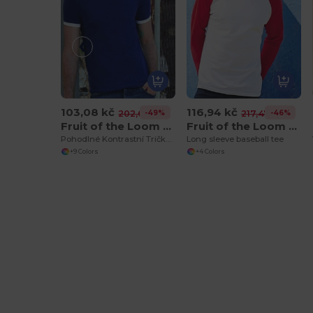
103,08 kč
116,94 kč
-49%
-46%
202,68 kč
217,47 kč
Fruit of the Loom SS168
Fruit of the Loom SS028
Pohodlné Kontrastní Tričko s Rukávy
Long sleeve baseball tee
+9 Colors
+4 Colors