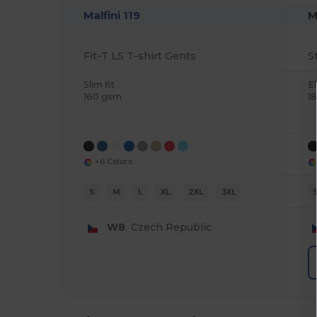
Malfini 119
M
Fit-T LS T-shirt Gents
S
Slim fit
E
160 gsm
1
+6 Colors
S
M
L
XL
2XL
3XL
W8
Czech Republic