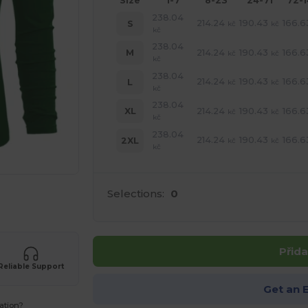
Size
1-7
8-23
24-71
72-
238.04
214.24
190.43
166.6
S
kč
kč
kč
238.04
214.24
190.43
166.6
M
kč
kč
kč
238.04
214.24
190.43
166.6
L
kč
kč
kč
238.04
214.24
190.43
166.6
XL
kč
kč
kč
238.04
214.24
190.43
166.6
2XL
kč
kč
kč
Selections:
0
 své produkty
Přida
Reliable Support
Get an 
ation?