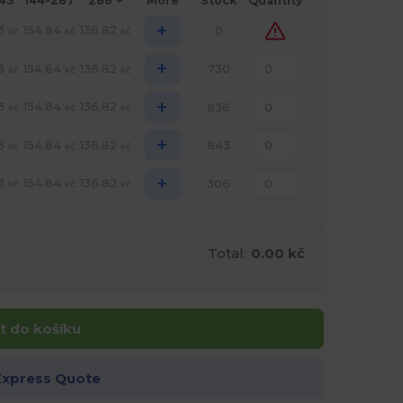
143
144-287
288 +
More
Stock
Quantity
+
3
154.84
136.82
0
kč
kč
kč
+
3
154.84
136.82
730
kč
kč
kč
+
3
154.84
136.82
836
kč
kč
kč
+
3
154.84
136.82
843
kč
kč
kč
+
3
154.84
136.82
306
kč
kč
kč
Total:
0.00 kč
t do košíku
Express Quote