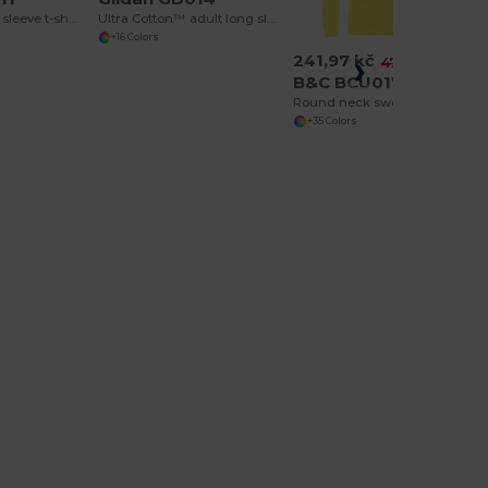
Softstyle™ long sleeve t-shirt
Ultra Cotton™ adult long sleeve t-shirt
+16 Colors
241,97 kč
-49%
470,54 kč
B&C BCU01W
Round neck sweatshirt
+35 Colors