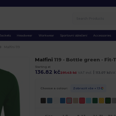
Jackets
Headwear
Workwear
Sportovní oblečení
Accessories
Malfini 119
Malfini
119
- Bottle green
- Fit-
Starting at
136.82 kč
|
291.43 kč
VAT incl.
113.07 kč
VAT
Choose a colour:
Zobrazit vše
+ 13