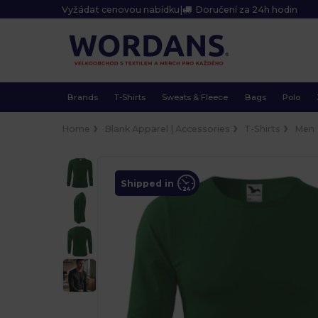
Vyžádat cenovou nabídku
|
Doručení za 24h hodin
Brands
T-Shirts
Sweats & Fleece
Bags
Polo
Home
Blank Apparel | Accessories
T-Shirts
Men
Shipped in