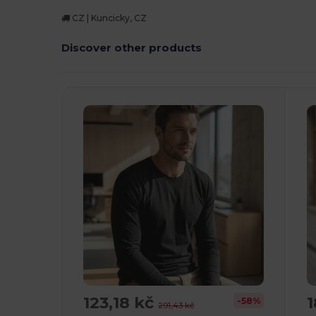
CZ | Kuncicky, CZ
Discover other products
123,18 kč
1
-58%
291,43 kč