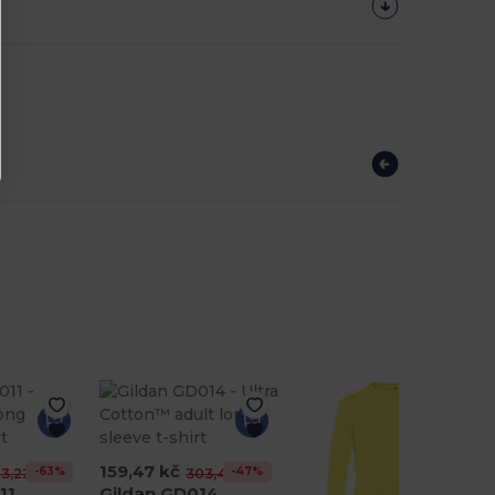
159,47 kč
-63%
-47%
3,22 kč
303,45 kč
11
Gildan GD014