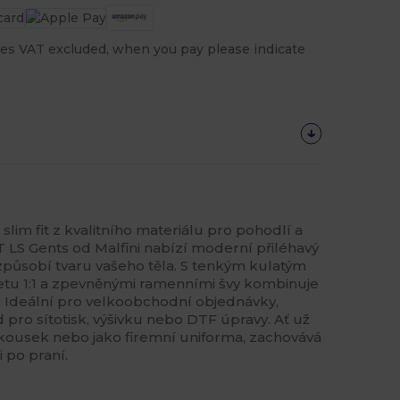
es VAT excluded, when you pay please indicate
lim fit z kvalitního materiálu pro pohodlí a
T LS Gents od Malfini nabízí moderní přiléhavý
izpůsobí tvaru vašeho těla. S tenkým kulatým
etu 1:1 a zpevněnými ramenními švy kombinuje
í. Ideální pro velkoobchodní objednávky,
 pro sítotisk, výšivku nebo DTF úpravy. Ať už
ý kousek nebo jako firemní uniforma, zachovává
i po praní.