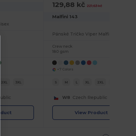
129,88 kč
-41%
221,63 kč
Malfini 143
nisex
Pánské Tričko Viper Malfini Styl
Crew neck
180 gsm
+7 Colors
2XL
3XL
S
M
L
XL
2XL
3XL
ublic
W8
Czech Republic
oduct
View Product