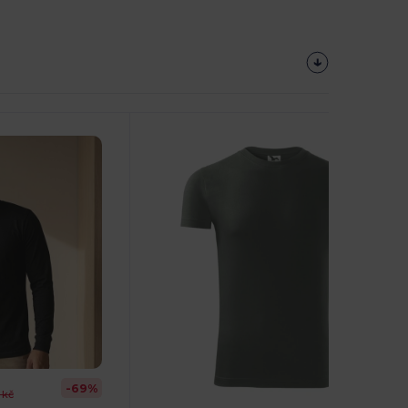
-69%
 kč