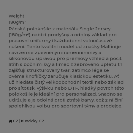
Vysoké zásoby
Weight
180g/m²
Pánská polokošile z materiálu Single Jersey
(180g/m²) nabízí prodyšný a odolný základ pro
pracovní uniformy i každodenní volnočasové
nošení. Tento kvalitní model od značky Malfini je
navržen se zpevněnými ramenními švy a
silikonovou úpravou pro prémiový vzhled a pocit.
Střih s bočními švy a límec z žebrového úpletu 1:1
zajišťují strukturovaný tvar, zatímco léga se
dvěma knoflíčky zaručuje klasickou estetiku. Ať
už hledáte čistý velkoobchodní textil nebo základ
pro sítotisk, výšivku nebo DTF, hladký povrch této
polokošile je ideální pro personalizaci. Snadno se
udržuje a je odolná proti ztrátě barvy, což z ní činí
spolehlivou volbu pro sportovní týmy a prodejce.
CZ | Kuncicky, CZ