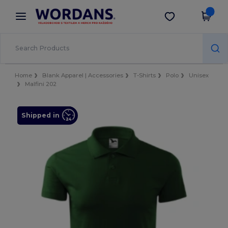
×
Aplikace Wordans
Stáhnout app
Lepší ceny v aplikaci!
Home
Blank Apparel | Accessories
T-Shirts
Polo
Unisex
Malfini 202
Shipped in