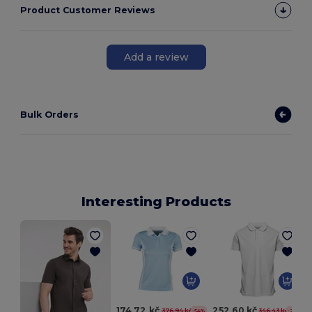
Product Customer Reviews
Add a review
Bulk Orders
Interesting Products
174,72 kč
252,60 kč
376,94 kč
346,43 kč
-54%
-27%