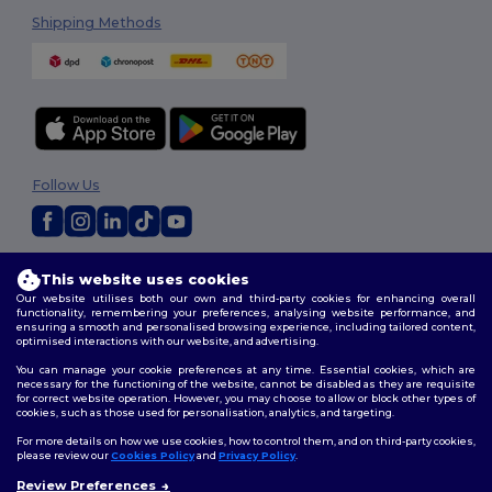
Shipping Methods
Follow Us
2026. All Rights Reserved
This website uses cookies
Terms & Conditions
|
Customization Policy
|
Privacy Policy
|
Cookies
Our website utilises both our own and third-party cookies for enhancing overall
Policy
|
Site Map
functionality, remembering your preferences, analysing website performance, and
ensuring a smooth and personalised browsing experience, including tailored content,
optimised interactions with our website, and advertising.
You can manage your cookie preferences at any time. Essential cookies, which are
necessary for the functioning of the website, cannot be disabled as they are requisite
for correct website operation. However, you may choose to allow or block other types of
cookies, such as those used for personalisation, analytics, and targeting.
For more details on how we use cookies, how to control them, and on third-party cookies,
please review our
Cookies Policy
and
Privacy Policy
.
Review Preferences
👋
Ahoj