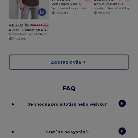
Pen Duick PK106
Pen Duick PK150
Sportovní Polo s Rychleschnoucím Materiálem
Sportovní Prodyšné Polo pro Aktivní Pohyb
+5 Colors
+9 Colors
483,02 kč
890,24 kč
-46%
Russell Collection RU947M
Men's Short Sleeve Fitted Shirt
+4 Colors
Zobrazit vše
FAQ
Je vhodná pro sítotisk nebo výšivku?
Srazí se po vyprání?