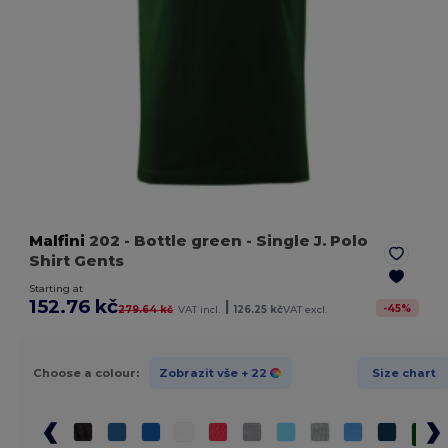
Malfini
202
- Bottle green
- Single J. Polo
Shirt Gents
Starting at
152.76 kč
|
-
45
%
279.64 kč
VAT incl.
126.25 kč
VAT excl.
Choose a colour:
Zobrazit vše
+ 22
Size chart