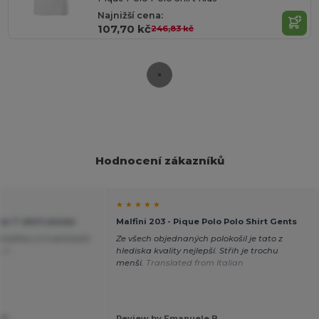
Najnižší cena:
107,70 kč
246,83 kč
Hodnocení zákazníků
★ ★ ★ ★ ★
ew T-shirt unisex
Malfini 203 - Pique Polo Polo Shirt Gents
valitou a trvanlivostí
Ze všech objednaných polokošil je tato z
sch
hlediska kvality nejlepší. Střih je trochu
menší.
Translated from Italian
 G.
Review by Emanuele B.