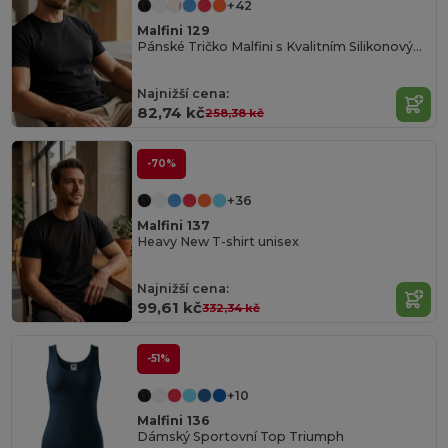
+42
Malfini 129
Pánské Tričko Malfini s Kvalitním Silikonovým Povrchem
Najnižší cena:
82,74 kč
258,38 kč
-70%
+36
Malfini 137
Heavy New T-shirt unisex
Najnižší cena:
99,61 kč
332,34 kč
-51%
+10
Malfini 136
Dámský Sportovní Top Triumph