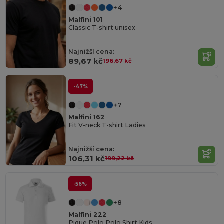
+4
Malfini 101
Classic T-shirt unisex
Najnižší cena:
89,67 kč
196,67 kč
-47%
+7
Malfini 162
Fit V-neck T-shirt Ladies
Najnižší cena:
106,31 kč
199,22 kč
-56%
+8
Malfini 222
Pique Polo Polo Shirt Kids