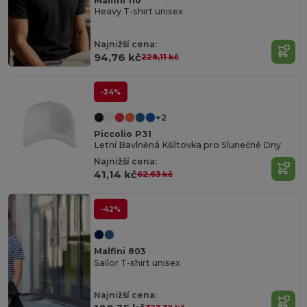
Malfini 110
Heavy T-shirt unisex
Najnižší cena:
94,76 kč
228,11 kč
-34%
+2
Piccolio P31
Letní Bavlněná Kšiltovka pro Slunečné Dny
Najnižší cena:
41,14 kč
62,63 kč
-42%
Malfini 803
Sailor T-shirt unisex
Najnižší cena: