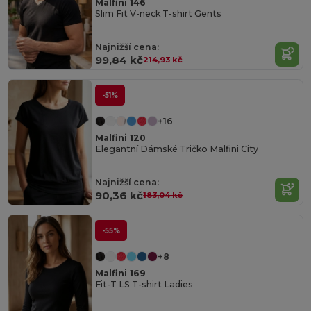
Malfini 146
Slim Fit V-neck T-shirt Gents
Najnižší cena:
99,84 kč
214,93 kč
-51%
+16
Malfini 120
Elegantní Dámské Tričko Malfini City
Najnižší cena:
90,36 kč
183,04 kč
-55%
+8
Malfini 169
Fit-T LS T-shirt Ladies