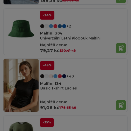
188,35 kč
323,32 kč
-34%
+2
Malfini 304
Univerzální Letní Klobouk Malfini
Najnižší cena:
79,27 kč
120,41 kč
-49%
+40
Malfini 134
Basic T-shirt Ladies
Najnižší cena:
91,06 kč
178,65 kč
-35%