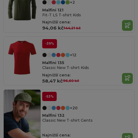
+2
Malfini 121
Fit-T LS T-shirt Kids
Najnižší cena:
94,06 kč
144,21 kč
-39%
+12
Malfini 135
Classic New T-shirt Kids
Najnižší cena:
58,47 kč
96,60 kč
-53%
+20
Malfini 132
Classic New T-shirt Gents
Najnižší cena: