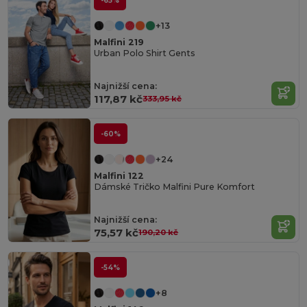
-65%
+13
Malfini 219
Urban Polo Shirt Gents
Najnižší cena:
117,87 kč
333,95 kč
-60%
+24
Malfini 122
Dámské Tričko Malfini Pure Komfort
Najnižší cena:
75,57 kč
190,20 kč
-54%
+8