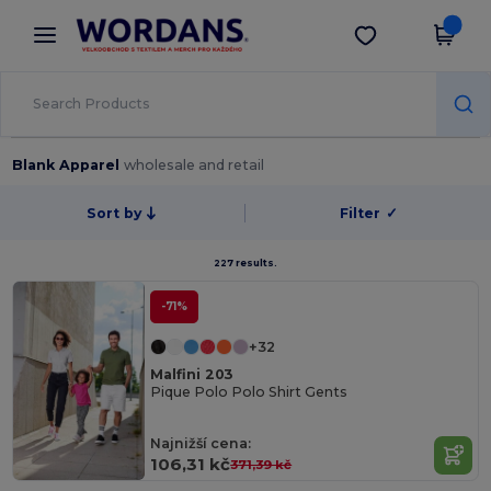
×
Aplikace Wordans
Stáhnout app
Lepší ceny v aplikaci!
Blank Apparel
wholesale and retail
Sort by
Filter
✓
227 results.
-71%
+32
Malfini 203
Pique Polo Polo Shirt Gents
Najnižší cena:
106,31 kč
371,39 kč