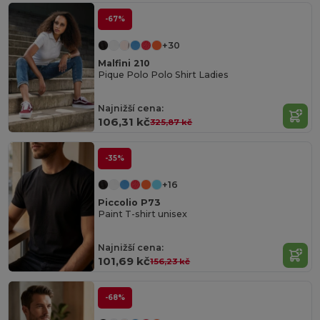
-67%
+30
Malfini 210
Pique Polo Polo Shirt Ladies
Najnižší cena:
106,31 kč
325,87 kč
-35%
+16
Piccolio P73
Paint T-shirt unisex
Najnižší cena:
101,69 kč
156,23 kč
-68%