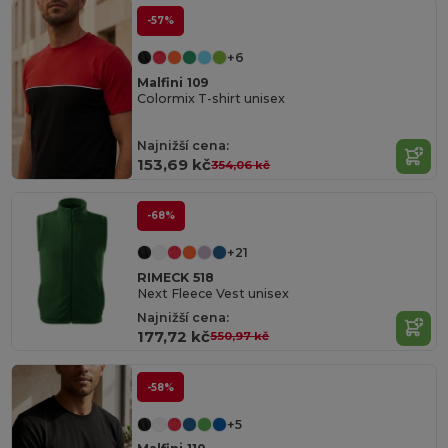
-57%
+6
Malfini 109
Colormix T-shirt unisex
Najnižší cena:
153,69 kč
354,06 kč
-68%
+21
RIMECK 518
Next Fleece Vest unisex
Najnižší cena:
177,72 kč
550,97 kč
-58%
+5