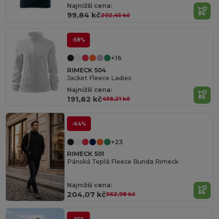
Najnižší cena:
99,84 kč
202,45 kč
-58%
+16
RIMECK 504
Jacket Fleece Ladies
Najnižší cena:
191,82 kč
456,21 kč
-64%
+23
RIMECK 501
Pánská Teplá Fleece Bunda Rimeck
Najnižší cena:
204,07 kč
562,98 kč