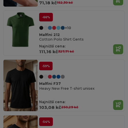
71,18 kč
152,30 kč
-66%
+10
Malfini 212
Cotton Polo Shirt Gents
Najnižší cena:
111,16 kč
327,71 kč
-59%
Malfini F37
Heavy New Free T-shirt unisex
Najnižší cena:
103,08 kč
250,29 kč
-54%