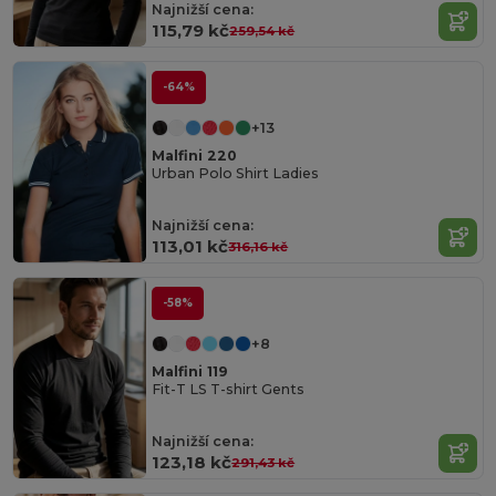
Najnižší cena:
115,79 kč
259,54 kč
-64%
+13
Malfini 220
Urban Polo Shirt Ladies
Najnižší cena:
113,01 kč
316,16 kč
-58%
+8
Malfini 119
Fit-T LS T-shirt Gents
Najnižší cena:
123,18 kč
291,43 kč