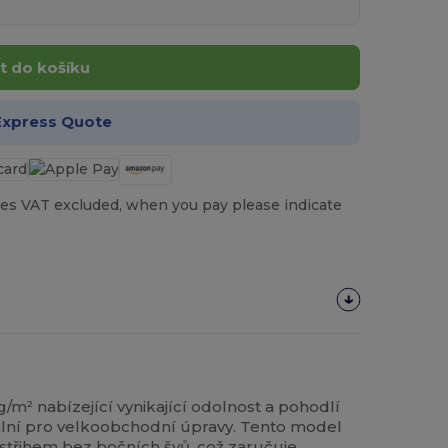
t do košíku
Express Quote
es VAT excluded, when you pay please indicate
g/m² nabízející vynikající odolnost a pohodlí
eální pro velkoobchodní úpravy. Tento model
 střihem bez bočních švů, což zaručuje