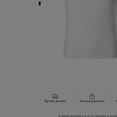
Vyžádejte si individuální nabídku pro
Rychlé dodání
Secure payment
Need assistance or to request a quot