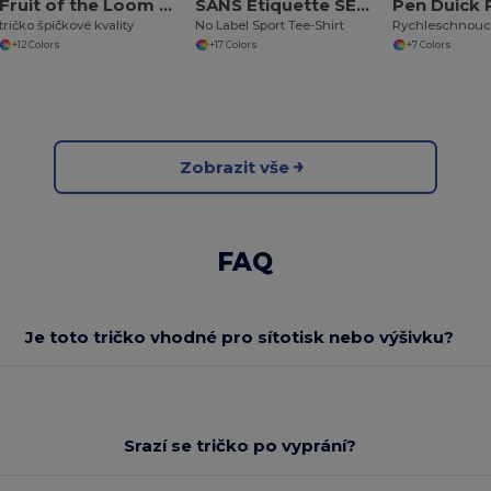
Fruit of the Loom SC210
SANS Étiquette SE100
Pen Duick
tričko špičkové kvality
No Label Sport Tee-Shirt
+12 Colors
+17 Colors
+7 Colors
Zobrazit vše
FAQ
Je toto tričko vhodné pro sítotisk nebo výšivku?
Srazí se tričko po vyprání?