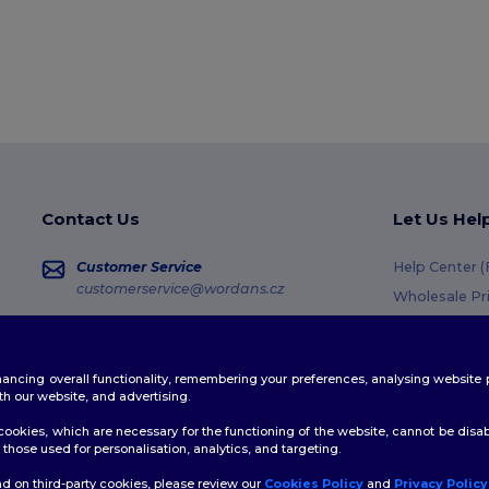
Contact Us
Let Us Hel
Customer Service
Help Center 
customerservice@wordans.cz
Wholesale Pr
Returns & Re
Sales
sales@wordans.cz
Shipping Me
enhancing overall functionality, remembering your preferences, analysing websi
Coupon Code
Order Tracking
th our website, and advertising.
ookies, which are necessary for the functioning of the website, cannot be disabl
those used for personalisation, analytics, and targeting.
d on third-party cookies, please review our
Cookies Policy
and
Privacy Policy