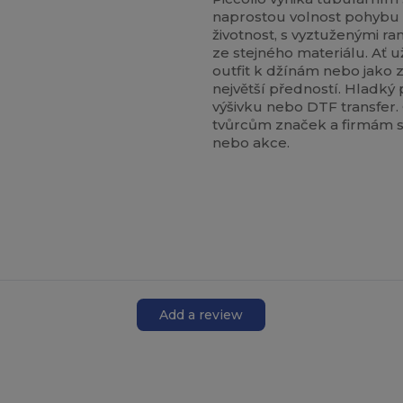
naprostou volnost pohybu 
životnost, s vyztuženými r
ze stejného materiálu. Ať u
outfit k džínám nebo jako 
největší předností. Hladký 
výšivku nebo DTF transfer. 
tvůrcům značek a firmám s
nebo akce.
Add a review