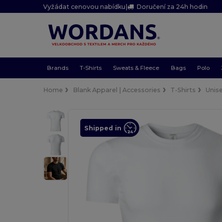
Vyžádat cenovou nabídku
|
Doručení za 24h hodin
Brands
T-Shirts
Sweats & Fleece
Bags
Polo
Home
Blank Apparel | Accessories
T-Shirts
Unis
Shipped in