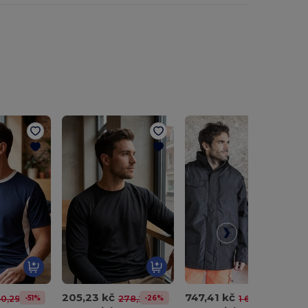
205,23 kč
747,41 kč
-51%
-26%
-54%
0,29 kč
278,26 kč
1 641,57 kč