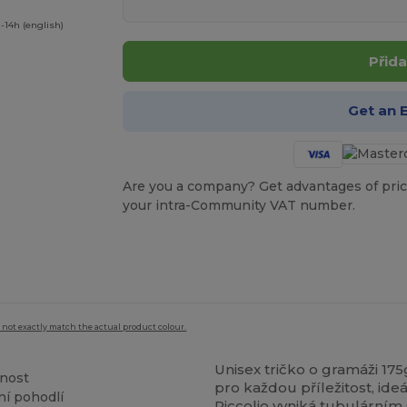
-14h (english)
Přida
Get an 
Are you a company? Get advantages of pric
your intra-Community VAT number.
 not exactly match the actual product colour.
Unisex tričko o gramáži 175
lnost
pro každou příležitost, id
ní pohodlí
Piccolio vyniká tubulárním