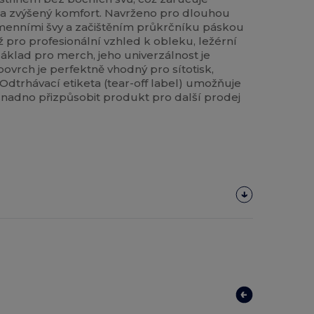
a zvýšený komfort. Navrženo pro dlouhou
amenními švy a začištěním průkrčníku páskou
ž pro profesionální vzhled k obleku, ležérní
základ pro merch, jeho univerzálnost je
povrch je perfektně vhodný pro sítotisk,
Odtrhávací etiketa (tear-off label) umožňuje
nadno přizpůsobit produkt pro další prodej