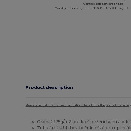
Contact
sales@wordans.ca
Monday - Thursday : 10h-13h & 14h-17h30 Friday : 10h
Product description
Please note that due to screen calibration, the colour of the product image may
Gramáž 175g/m2 pro lepší držení tvaru a odo
Tubulární střih bez bočních švů pro optimál