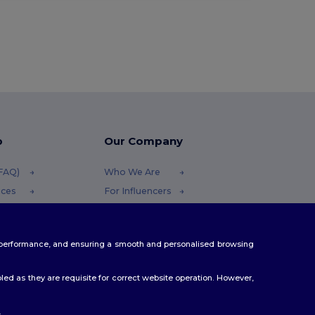
p
Our Company
(FAQ)
Who We Are
ices
For Influencers
funds
Contact Us
thods
Careers Center
te performance, and ensuring a smooth and personalised browsing
s
ed as they are requisite for correct website operation. However,
.