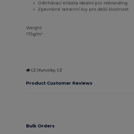
Odtrhávací etiketa ideální pro rebranding
Zpevněné ramenní švy pro delší životnost
Tear Away
Vysoké zásoby
Weight
175g/m²
CZ | Kuncicky, CZ
Product Customer Reviews
Bulk Orders