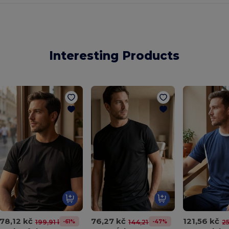
Interesting Products
78,12 kč
76,27 kč
121,56 kč
-61%
-47%
199,91 kč
144,21 kč
25