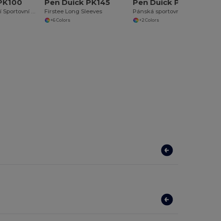
 PK100
Pen Duick PK145
Pen Duick PK550
Rychleschnoucí Sportovní Tričko Prodyšné
Firstee Long Sleeves
Pánská sportovní parka
+6 Colors
+2 Colors