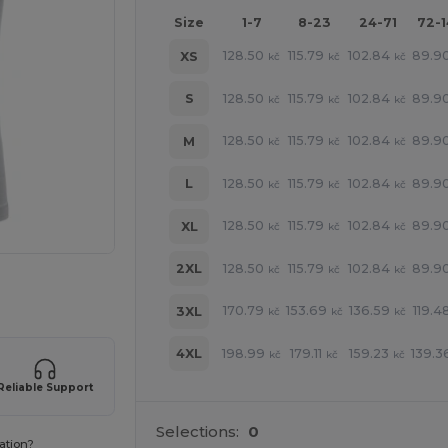
Size
1-7
8-23
24-71
72-
128.50
115.79
102.84
89.9
XS
kč
kč
kč
128.50
115.79
102.84
89.9
S
kč
kč
kč
128.50
115.79
102.84
89.9
M
kč
kč
kč
128.50
115.79
102.84
89.9
L
kč
kč
kč
128.50
115.79
102.84
89.9
XL
kč
kč
kč
128.50
115.79
102.84
89.9
2XL
kč
kč
kč
 své produkty
170.79
153.69
136.59
119.4
3XL
kč
kč
kč
198.99
179.11
159.23
139.3
4XL
kč
kč
kč
Reliable Support
Selections:
0
ation?