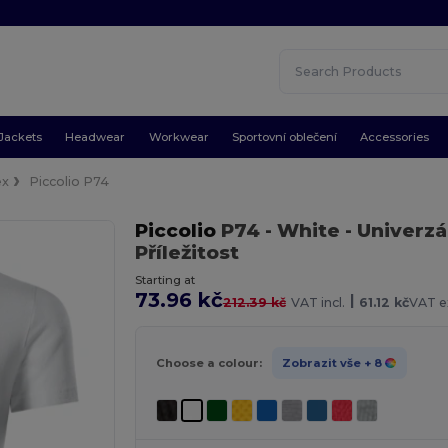
Jackets
Headwear
Workwear
Sportovní oblečení
Accessories
ex
Piccolio P74
Piccolio
P74
- White
- Univerzá
Příležitost
Starting at
73.96 kč
|
212.39 kč
VAT incl.
61.12 kč
VAT ex
Choose a colour:
Zobrazit vše
+ 8