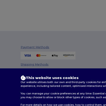
Payment Methods
Shipping Methods
This website uses cookies
Our website utilises both our own and third-party cookies for 
experience, including tailored content, optimised interactions wi
You can manage your cookie preferences at any time. Essential c
you may choose to allow or block other types of cookies, such as 
2026. All Rights Reserved
For more details on how we use cookies, how to control them, an