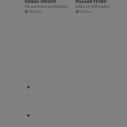
Gildan GN200
Russell JZ180
Pánské tričko ze 100% bavlny Ultra-T
tričko ze 100% bavlny
+33 Colors
+14 Colors