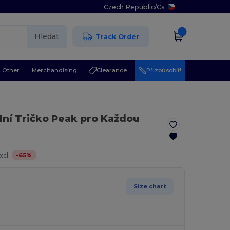
Czech Republic
/
Cs
Hledat
Track Order
Other
Merchandising
Clearance
Přizpůsobit!
lní Tričko Peak pro Každou
-
65
%
cl.
Size chart