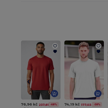
76,96 kč
74,19 kč
-68%
-58%
237,81 kč
177,03 kč