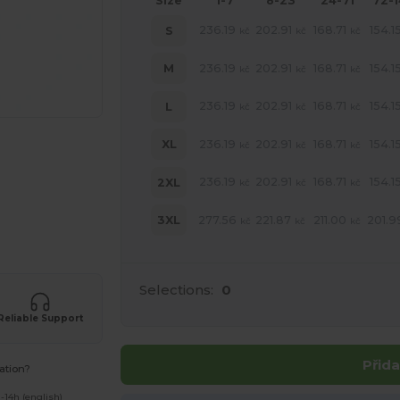
Size
1-7
8-23
24-71
72-
236.19
202.91
168.71
154.1
S
kč
kč
kč
236.19
202.91
168.71
154.1
M
kč
kč
kč
236.19
202.91
168.71
154.1
L
kč
kč
kč
236.19
202.91
168.71
154.1
XL
kč
kč
kč
236.19
202.91
168.71
154.1
2XL
kč
kč
kč
 své produkty
277.56
221.87
211.00
201.9
3XL
kč
kč
kč
Selections:
0
Reliable Support
Přida
ation?
-14h (english)