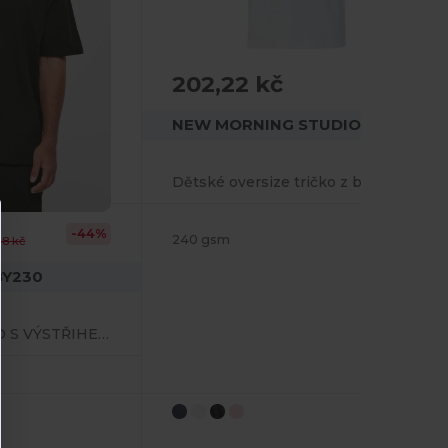
202,22 kč
NEW MORNING STUDIOS NMK003
Dětské oversize tričko z bio bavlny
-44%
240 gsm
48 kč
 BY230
NADMĚRNÉ TRIČKO S VÝSTŘIHEM