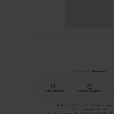
Vyžádejte si individuální nabídku pro
5.0
1 Reviews
Rychlé dodání
Secure payment
Need assistance or to request a quot
Contact
sales@wordans.ca
Monday - Thursday : 10h-13h & 14h-17h30 Friday : 10h