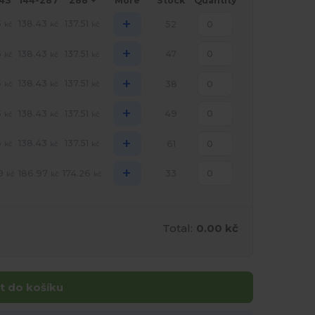
143
144-287
288 +
More
Stock
Quantity
+
5
138.43
137.51
52
kč
kč
kč
+
5
138.43
137.51
47
kč
kč
kč
+
5
138.43
137.51
38
kč
kč
kč
+
5
138.43
137.51
49
kč
kč
kč
+
5
138.43
137.51
61
kč
kč
kč
+
9
186.97
174.26
33
kč
kč
kč
Total:
0.00 kč
t do košíku