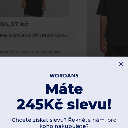
04,37 kč
NEW MORNING STUDIOS NM046
ámské oversized tričkové šaty
269,01 kč
40 gsm
480,
Build Your Brand
Máte
245Kč slevu!
Crew neck
Chcete získat slevu? Řekněte nám, pro
koho nakupujete?