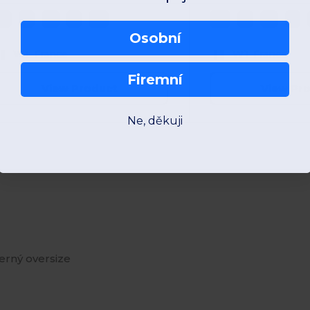
XS
S
M
L
XL
XS
S
M
L
Osobní
W1
France
W1
France
Firemní
View Product
View Pr
Ne, děkuji
herný oversize