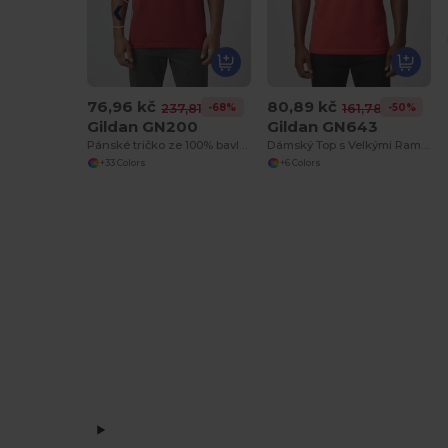
76,96 kč
80,89 kč
-68%
-50%
237,81 kč
161,78 kč
Gildan GN200
Gildan GN643
Pánské tričko ze 100% bavlny Ultra-T
Dámský Top s Velkými Ramínky
+33 Colors
+6 Colors