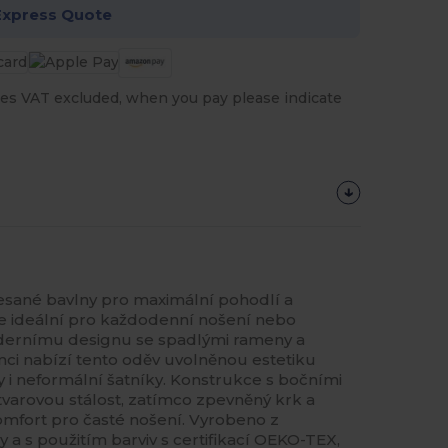
Express Quote
es VAT excluded, when you pay please indicate
česané bavlny pro maximální pohodlí a
 je ideální pro každodenní nošení nebo
dernímu designu se spadlými rameny a
i nabízí tento oděv uvolněnou estetiku
i neformální šatníky. Konstrukce s bočními
tvarovou stálost, zatímco zpevněný krk a
omfort pro časté nošení. Vyrobeno z
 a s použitím barviv s certifikací OEKO-TEX,