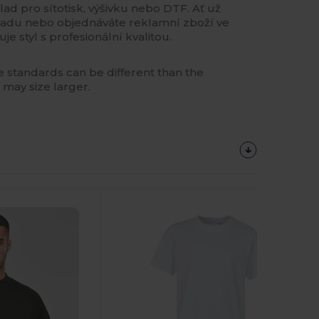
lad pro sítotisk, výšivku nebo DTF. Ať už
řadu nebo objednáváte reklamní zboží ve
e styl s profesionální kvalitou.
 standards can be different than the
 may size larger.