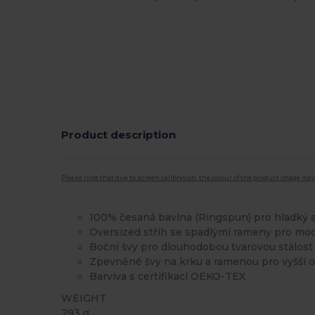
Product description
Please note that due to screen calibration, the colour of the product image may
100% česaná bavlna (Ringspun) pro hladký
Oversized střih se spadlými rameny pro mod
Boční švy pro dlouhodobou tvarovou stálost
Zpevněné švy na krku a ramenou pro vyšší 
Barviva s certifikací OEKO-TEX
WEIGHT
293 g.