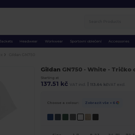
Jackets
Headwear
Workwear
Sportovní oblečení
Accessories
ex
Gildan GN750
Gildan
GN750
- White
- Tričko 
Starting at
137.51 kč
|
VAT incl.
113.64 kč
VAT excl.
Choose a colour:
Zobrazit vše
+ 6