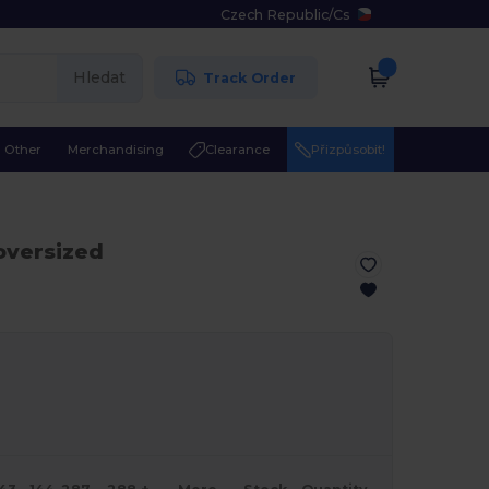
Czech Republic
/
Cs
Hledat
Track Order
Other
Merchandising
Clearance
Přizpůsobit!
oversized