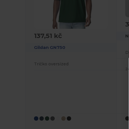
3
137,51 kč
Gildan GN750
D
Tričko oversized
2