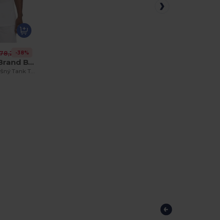
-38%
78,26 kč
Build Your Brand BY009
Sportovní Prodyšný Tank Top Mesh