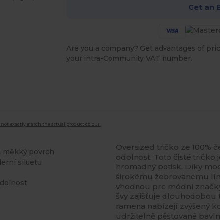
Get an 
Are you a company? Get advantages of pric
your intra-Community VAT number.
 not exactly match the actual product colour.
Oversized tričko ze 100% 
 a měkký povrch
odolnost. Toto čisté tričko
erní siluetu
hromadný potisk. Díky mo
širokému žebrovanému límc
odolnost
vhodnou pro módní značky 
švy zajišťuje dlouhodobou 
ramena nabízejí zvýšený k
udržitelně pěstované bavlny