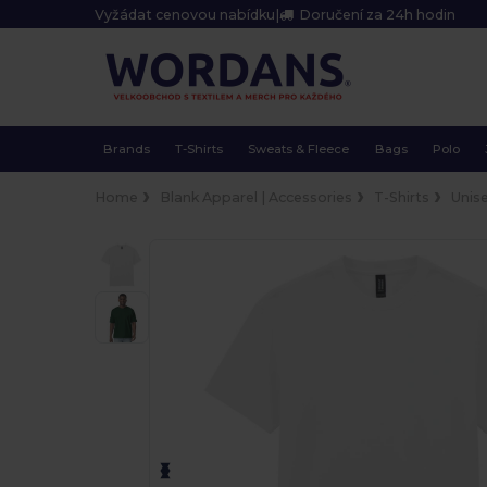
Vyžádat cenovou nabídku
|
Doručení za 24h hodin
Brands
T-Shirts
Sweats & Fleece
Bags
Polo
Home
Blank Apparel | Accessories
T-Shirts
Unis