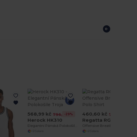
568,99 kč
460,60 kč
-29%
-41%
796,64 kč
776,53 kč
Herock HK310
Regatta RGS167
Elegantní Pánská Polokošile Troja
Offensive Breathable Polo Shirt
+2 Colors
+2 Colors