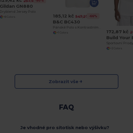
129,42 kč
-50%
257,92 kč
Gildan GN880
Dryblend Jersey Polo
185,12 kč
-66%
547,27 kč
+8 Colors
B&C BC430
Pánské Polo s Kontrastním Límcem a Rukávy
172,87 kč
2
+1 Colors
+2 Colors
Zobrazit vše
FAQ
Je vhodné pro sítotisk nebo výšivku?