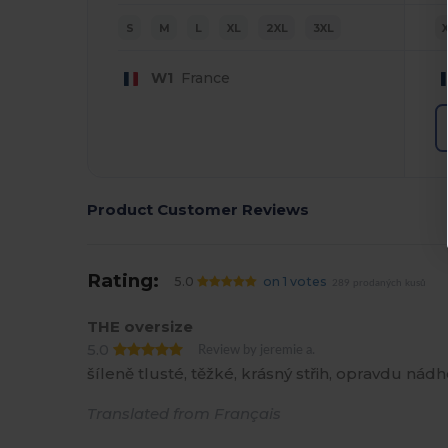
S
M
L
XL
2XL
3XL
W1
France
Product Customer Reviews
Rating:
5.0
on 1 votes
289 prodaných kusů
THE oversize
5.0
Review by jeremie a.
šíleně tlusté, těžké, krásný střih, opravdu nád
Translated from Français