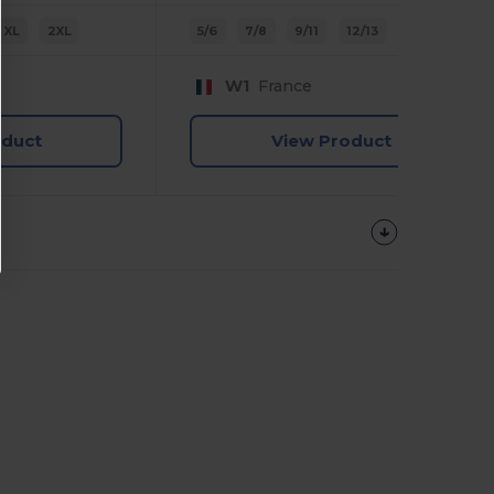
XL
2XL
5/6
7/8
9/11
12/13
14/15
W1
France
oduct
View Product