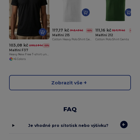
D
117,17 kč
111,16 kč
343,43 kč
327,71 kč
-66%
-66%
Malfini 215
Malfini 212
Cotton Heavy Polo Shirt Gents
Cotton Polo Shirt Gents
103,08 kč
250,29 kč
-59%
Malfini F37
Heavy New Free T-shirt unisex
+6 Colors
Zobrazit vše
FAQ
Je vhodné pro sítotisk nebo výšivku?