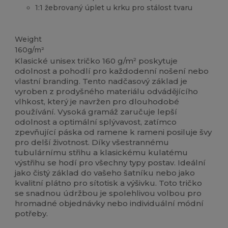
1:1 žebrovaný úplet u krku pro stálost tvaru
Vysoké zásoby
Weight
160g/m²
Klasické unisex tričko 160 g/m² poskytuje
odolnost a pohodlí pro každodenní nošení nebo
vlastní branding. Tento nadčasový základ je
vyroben z prodyšného materiálu odvádějícího
vlhkost, který je navržen pro dlouhodobé
používání. Vysoká gramáž zaručuje lepší
odolnost a optimální splývavost, zatímco
zpevňující páska od ramene k rameni posiluje švy
pro delší životnost. Díky všestrannému
tubulárnímu střihu a klasickému kulatému
výstřihu se hodí pro všechny typy postav. Ideální
jako čistý základ do vašeho šatníku nebo jako
kvalitní plátno pro sítotisk a výšivku. Toto tričko
se snadnou údržbou je spolehlivou volbou pro
hromadné objednávky nebo individuální módní
potřeby.