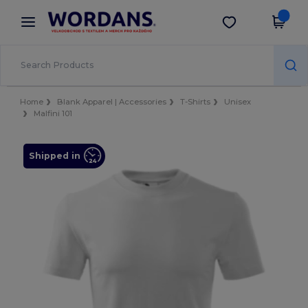
×
Aplikace Wordans
Stáhnout app
Lepší ceny v aplikaci!
Home
Blank Apparel | Accessories
T-Shirts
Unisex
Malfini 101
Shipped in