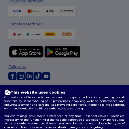
Payment Methods
Shipping Methods
Follow Us
2026. All Rights Reserved
This website uses cookies
Terms & Conditions
|
Customization Policy
|
Privacy Policy
|
Cookies
Our website utilises both our own and third-party cookies for enhancing overall
Policy
|
Site Map
functionality, remembering your preferences, analysing website performance, and
ensuring a smooth and personalised browsing experience, including tailored content,
optimised interactions with our website, and advertising.
You can manage your cookie preferences at any time. Essential cookies, which are
necessary for the functioning of the website, cannot be disabled as they are requisite
for correct website operation. However, you may choose to allow or block other types of
cookies, such as those used for personalisation, analytics, and targeting.