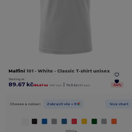
Malfini
101
- White
- Classic T-shirt unisex
Starting at
89.67 kč
|
-
54
%
196.67 kč
VAT incl.
74.11 kč
VAT excl.
Choose a colour:
Zobrazit vše
+ 9
Size chart
White