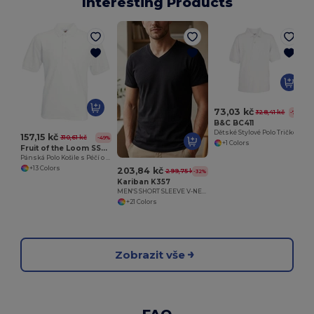
Interesting Products
P
73,03 kč
328,41 kč
-78%
B&C BC411
Dětské Stylové Polo Tričko Safran
157,15 kč
310,61 kč
-49%
+1 Colors
Fruit of the Loom SS402
Pánská Polo Košile s Péčí o Snadnou Údržbu
+13 Colors
203,84 kč
299,75 kč
-32%
Kariban K357
MEN'S SHORT SLEEVE V-NECK T-SHIRT
+21 Colors
Zobrazit vše