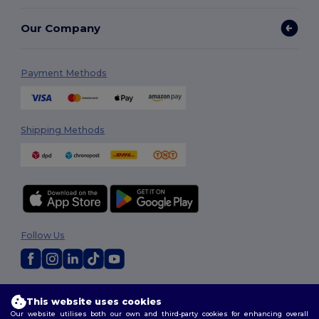
Our Company
Payment Methods
Shipping Methods
Follow Us
2026. All Rights Reserved
This website uses cookies
Terms & Conditions
|
Customization Policy
|
Privacy Policy
|
Cookies
Our website utilises both our own and third-party cookies for enhancing overall
Policy
|
Site Map