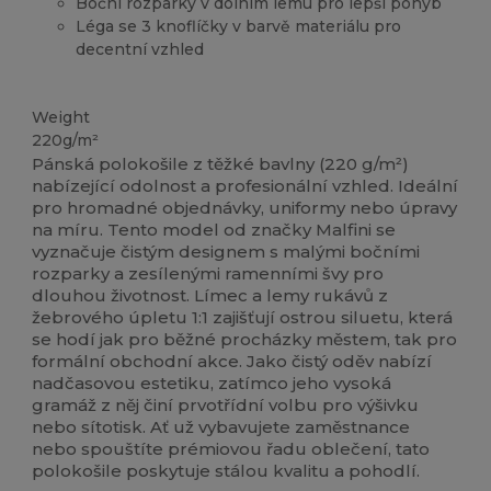
Boční rozparky v dolním lemu pro lepší pohyb
Léga se 3 knoflíčky v barvě materiálu pro
decentní vzhled
Vysoké zásoby
Weight
220g/m²
Pánská polokošile z těžké bavlny (220 g/m²)
nabízející odolnost a profesionální vzhled. Ideální
pro hromadné objednávky, uniformy nebo úpravy
na míru. Tento model od značky Malfini se
vyznačuje čistým designem s malými bočními
rozparky a zesílenými ramenními švy pro
dlouhou životnost. Límec a lemy rukávů z
žebrového úpletu 1:1 zajišťují ostrou siluetu, která
se hodí jak pro běžné procházky městem, tak pro
formální obchodní akce. Jako čistý oděv nabízí
nadčasovou estetiku, zatímco jeho vysoká
gramáž z něj činí prvotřídní volbu pro výšivku
nebo sítotisk. Ať už vybavujete zaměstnance
nebo spouštíte prémiovou řadu oblečení, tato
polokošile poskytuje stálou kvalitu a pohodlí.