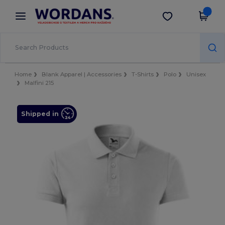
×
Aplikace Wordans
Stáhnout app
Lepší ceny v aplikaci!
Home
Blank Apparel | Accessories
T-Shirts
Polo
Unisex
Malfini 215
Shipped in