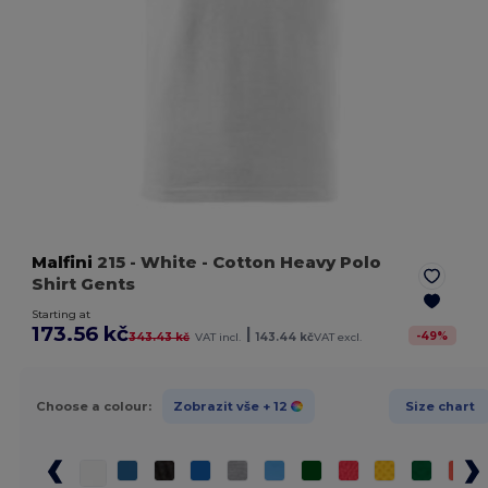
Malfini
215
- White
- Cotton Heavy Polo
Shirt Gents
Starting at
173.56 kč
|
-
49
%
343.43 kč
VAT incl.
143.44 kč
VAT excl.
Choose a colour:
Zobrazit vše
+ 12
Size chart