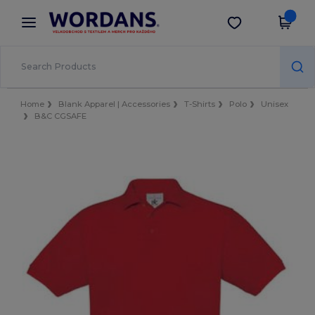
×
Aplikace Wordans
Stáhnout app
Lepší ceny v aplikaci!
Home
Blank Apparel | Accessories
T-Shirts
Polo
Unisex
B&C CGSAFE