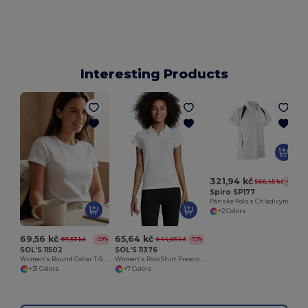
Interesting Products
321,94 kč
566,45 kč
-43%
Spiro SP177
Pánské Polo s Chladivým Komfortem a Designem
+2 Colors
69,56 kč
65,64 kč
97,53 kč
244,05 kč
-29%
-73%
SOL'S 11502
SOL'S 11376
Women's Round Collar T-Shirt Imperial
Women's Polo Shirt Prescott
+31 Colors
+7 Colors