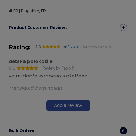
FR | Pluguffan, FR
Product Customer Reviews
Rating:
5.0
on 1 votes
530 prodaných kusů
dětská polokošile
5.0
Review by Paolo P.
velmi dobře vyrobeno a ošetřeno
Translated from Italian
Add a review
Bulk Orders