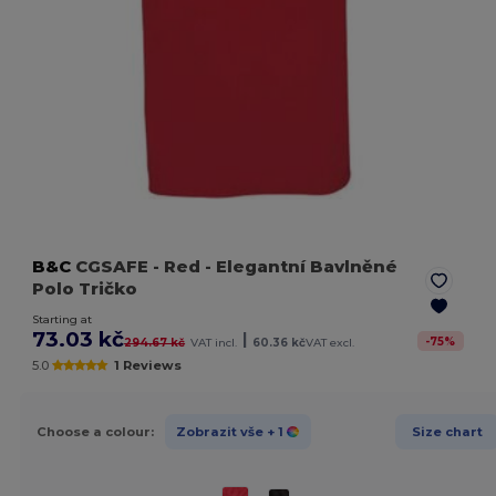
B&C
CGSAFE
- Red
- Elegantní Bavlněné
Polo Tričko
Starting at
73.03 kč
|
-
75
%
294.67 kč
VAT incl.
60.36 kč
VAT excl.
5.0
1 Reviews
Choose a colour:
Zobrazit vše
+ 1
Size chart