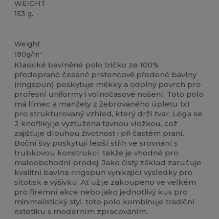
WEIGHT
153 g.
Přizpůsobitelné
Weight
180g/m²
Klasické bavlněné polo tričko ze 100%
předeprané česané prstencově předené bavlny
(ringspun) poskytuje měkký a odolný povrch pro
profesní uniformy i volnočasové nošení. Toto polo
má límec a manžety z žebrovaného úpletu 1x1
pro strukturovaný vzhled, který drží tvar. Léga se
2 knoflíky je vyztužena tavnou vložkou, což
zajišťuje dlouhou životnost i při častém praní.
Boční švy poskytují lepší střih ve srovnání s
trubkovou konstrukcí, takže je vhodné pro
maloobchodní prodej. Jako čistý základ zaručuje
kvalitní bavlna ringspun vynikající výsledky pro
sítotisk a výšivku. Ať už je zakoupeno ve velkém
pro firemní akce nebo jako jednotlivý kus pro
minimalistický styl, toto polo kombinuje tradiční
estetiku s moderním zpracováním.