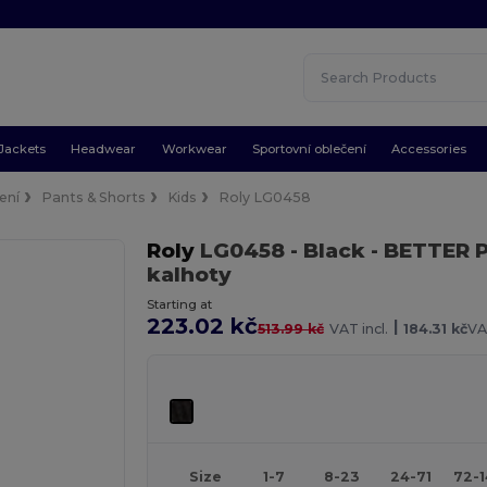
Jackets
Headwear
Workwear
Sportovní oblečení
Accessories
ení
Pants & Shorts
Kids
Roly LG0458
Roly
LG0458
- Black
- BETTER 
kalhoty
Starting at
223.02 kč
|
513.99 kč
VAT incl.
184.31 kč
VA
Size
1-7
8-23
24-71
72-