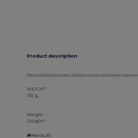
Product description
Please note that due to screen calibration, the colour of the product image may
WEIGHT
155 g.
Vysoké zásoby
Thermal
Weight
240g/m²
Murcia, ES