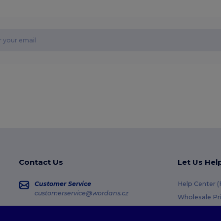
Contact Us
Let Us Hel
Customer Service
Help Center 
customerservice@wordans.cz
Wholesale Pr
Returns & Re
Sales