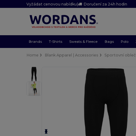
Vyžádat cenovou nabídku
|
Doručení za 24h hodin
Brands
T-Shirts
Sweats & Fleece
Bags
Polo
Home
Blank Apparel | Accessories
Sportovní obleč