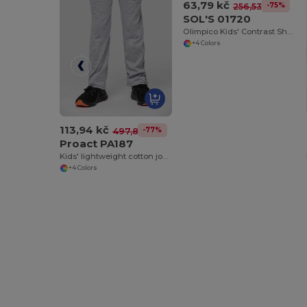
63,79 kč
-75%
256,53 kč
SOL'S 01720
Olimpico Kids' Contrast Shorts
+4 Colors
113,94 kč
-77%
497,81 kč
Proact PA187
Kids' lightweight cotton jogging pants
+4 Colors