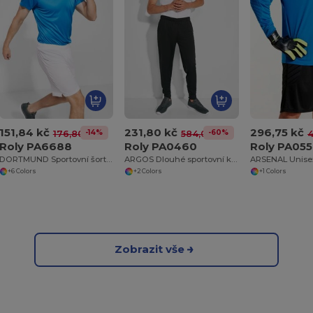
151,84 kč
231,80 kč
296,75 kč
-14%
-60%
176,80 kč
584,01 kč
4
Roly PA6688
Roly PA0460
Roly PA055
DORTMUND Sportovní šortky s elastickým pasem s vnitřní stahovací šňůrkou
ARGOS Dlouhé sportovní kalhoty s elastickým pasem
+6 Colors
+2 Colors
+1 Colors
Zobrazit vše