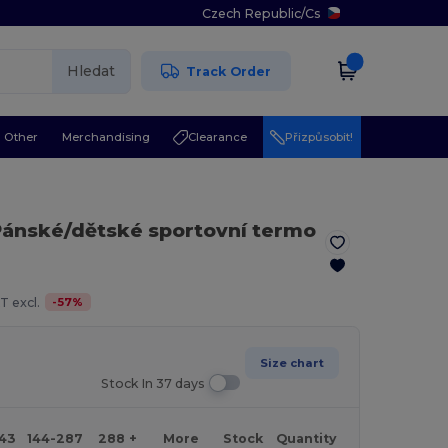
Czech Republic
/
Cs
Hledat
Track Order
Other
Merchandising
Clearance
Přizpůsobit!
Pánské/dětské sportovní termo
-
57
%
T excl.
Size chart
Stock In 37 days
143
144-287
288 +
More
Stock
Quantity