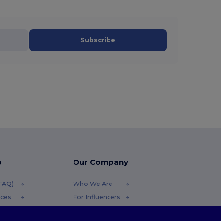
Subscribe
p
Our Company
(FAQ)
Who We Are
ices
For Influencers
funds
Contact Us