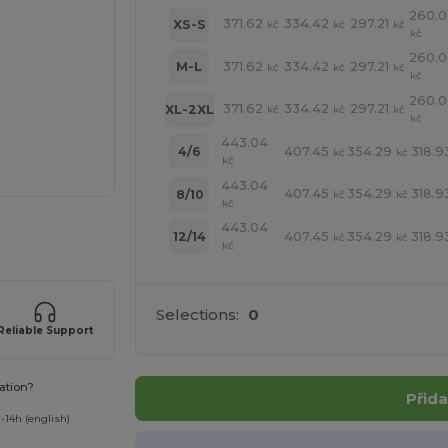
260.
371.62
334.42
297.21
XS-S
kč
kč
kč
kč
260.
371.62
334.42
297.21
M-L
kč
kč
kč
kč
260.
371.62
334.42
297.21
XL-2XL
kč
kč
kč
kč
443.04
407.45
354.29
318.9
4/6
kč
kč
kč
443.04
407.45
354.29
318.9
8/10
kč
kč
kč
443.04
 své produkty
407.45
354.29
318.9
12/14
kč
kč
kč
Selections:
0
Reliable Support
ation?
Přida
-14h (english)