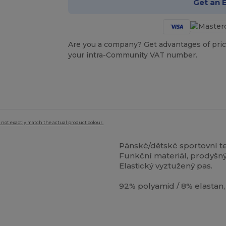
Get an 
Are you a company? Get advantages of pric
your intra-Community VAT number.
 not exactly match the actual product colour.
Pánské/dětské sportovní te
Funkční materiál, prodyšný
Elastický vyztužený pas.
92% polyamid / 8% elastan,