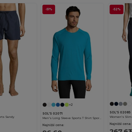
-51%
-52%
+2
SOL'S 02085
SOL'S 02071
rts Sandy
Women's Slim 
Men's Long Sleeve Sports T Shirt Sporty Lsl
Najnižší cena:
Najnižší cena:
267,63