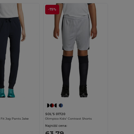
-75%
SOL'S 01720
Fit Jog Pants Jake
Olimpico Kids' Contrast Shorts
Najnižší cena:
63,79