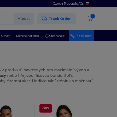
Czech Republic
/
Cs
Hledat
Track Order
Other
Merchandising
Clearance
Přizpůsobit!
 22 produktů navržených pro maximální výkon a
ťasy
nebo hřejivou flísovou bundu, Sol's
y, firemní akce i individuální trénink s možností
-38%