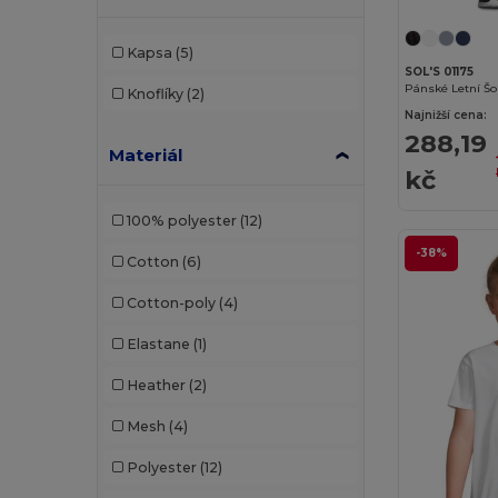
K-up
(1)
Kapsa
(5)
Kariban
(10)
SOL'S 01175
Knoflíky
(2)
Kariban Premium
(3)
Najnižší cena:
288,19
Kimood
(3)
Materiál
kč
Korntex
(1)
100% polyester
(12)
Larkwood
(1)
-38%
Cotton
(6)
Malfini
(4)
Cotton-poly
(4)
Malfini Premium
(1)
Elastane
(1)
Proact
(97)
Heather
(2)
Promodoro
(3)
Mesh
(4)
Quadra
(2)
Polyester
(12)
Radsow by Uneek
(7)