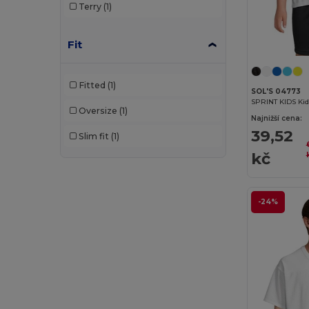
Terry
(1)
Result
(1)
Roly
(24)
Fit
Roly Sport
(55)
Fitted
(1)
Russell
(3)
SOL'S 04773
SPRINT KIDS Kids
Oversize
(1)
RYWAN
(1)
Najnižší cena:
39,52
Slim fit
(1)
SF Clothing
(2)
kč
SF Men
(4)
SF Mini
(4)
-24%
SF Women
(2)
SOL'S
(22)
Spiro
(18)
Tee Jays
(3)