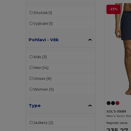
-23%
Sítotisk
(1)
Vyšívání
(1)
Pohlaví - Věk
Kids
(3)
Men
(14)
Unisex
(6)
Women
(5)
Type
SOL'S 01689
Men's Swim Sho
Jackets
(2)
Najnižší cena:
235,27