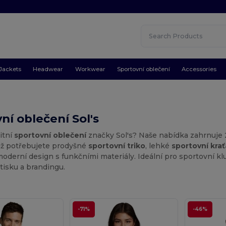
Jackets
Headwear
Workwear
Sportovní oblečení
Accessories
ní oblečení Sol's
itní
sportovní oblečení
značky Sol's? Naše nabídka zahrnuje
 už potřebujete prodyšné
sportovní triko
, lehké
sportovní kra
derní design s funkčními materiály. Ideální pro sportovní klub
tisku a brandingu.
-71%
-46%