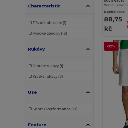
SOL'S 02082
Women's Heathe
Characteristic
Brook Taverner
(7)
Najnižší cena:
88,75
Build Your Brand
(5)
Přizpůsobitelné
(1)
kč
Dickies
(1)
Vysoké zásoby
(16)
Elevate
(1)
-32%
Rukávy
Elevate Life
(2)
Finden & Hales
(5)
Dlouhé rukávy
(1)
Front row
(10)
Krátké rukávy
(3)
Fruit of the Loom
(6)
Use
GiftRetail
(1)
Herock
(1)
Sport / Performance
(19)
JHK
(11)
Just Cool
(12)
Feature