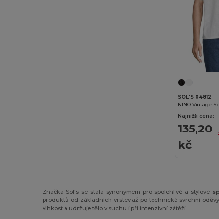
Timberland
(2)
Tombo
(11)
Tombo Teamsport
(1)
Towel city
(2)
Velilla
(2)
WK. Designed To Work
(4)
SOL'S 04812
NINO Vintage Spo
Najnižší cena:
135,20
kč
Značka Sol's se stala synonymem pro spolehlivé a stylové
sp
produktů od základních vrstev až po technické svrchní oděvy.
vlhkost a udržuje tělo v suchu i při intenzivní zátěži.