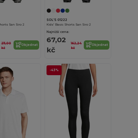
SOL'S 01222
horts San Siro 2
Kids' Basic Shorts San Siro 2
Najnižší cena:
67,02
211,00
162,24
Objednat
Objednat
kč
kč
kč
-43%