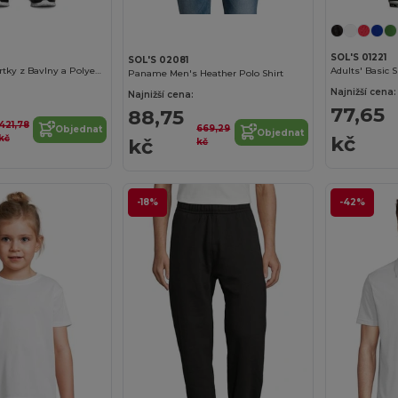
SOL'S 01221
SOL'S 02081
Pánské Letní Šortky z Bavlny a Polyesteru
Adults' Basic S
Paname Men's Heather Polo Shirt
Najnižší cena:
Najnižší cena:
77,65
88,75
421,78
669,29
Objednat
Objednat
kč
kč
kč
kč
-18%
-42%