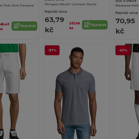
SOL'S 01639
Olimpico Adults' Contrast Shorts
r Polo Shirt Paname
Najnižší cena:
Najnižší cena:
63,79
70,95
271,79
581,47
Objednat
Objednat
kč
kč
kč
kč
-87%
-63%