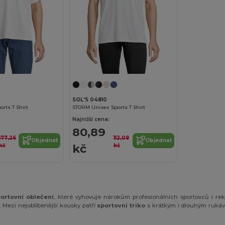
SOL'S 04810
rts T Shirt
STORM Unisex Sports T Shirt
Najnižší cena:
80,89
177,26
112,09
Objednat
Objednat
kč
kč
kč
ortovní oblečení
, které vyhovuje nárokům profesionálních sportovců i re
 Mezi nejoblíbenější kousky patří
sportovní triko
s krátkým i dlouhým rukáv