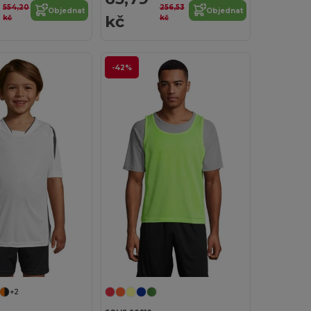
554,20
256,53
Objednat
Objednat
kč
kč
kč
-42%
+2