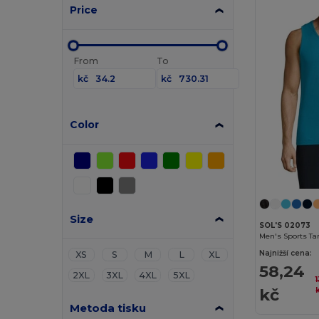
Price
From
To
kč
kč
Color
Size
SOL'S 02073
Men's Sports Tan
Najnižší cena:
XS
S
M
L
XL
58,24
2XL
3XL
4XL
5XL
kč
Metoda tisku