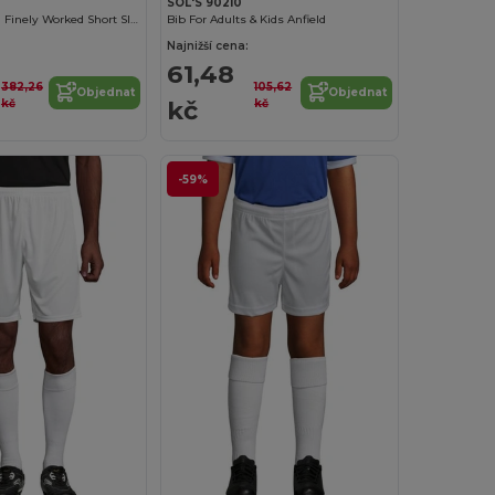
SOL'S 90210
Maracana Kids' Finely Worked Short Sleeve Shirt
Bib For Adults & Kids Anfield
Najnižší cena:
61,48
382,26
105,62
Objednat
Objednat
kč
kč
kč
-59%