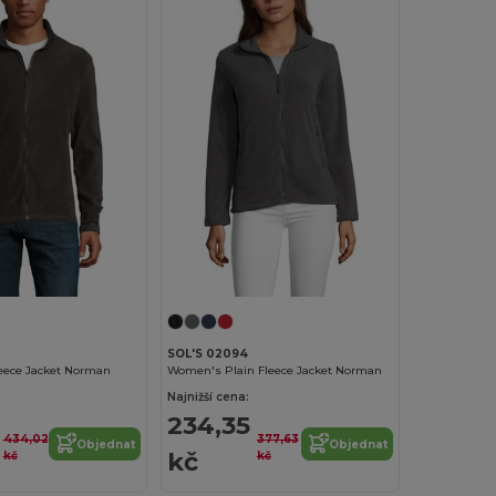
SOL'S 02094
leece Jacket Norman
Women's Plain Fleece Jacket Norman
Najnižší cena:
234,35
434,02
377,63
Objednat
Objednat
kč
kč
kč