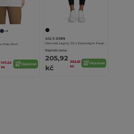
+4
SOL'S 03819
Dámské Legíny Jill s Elastickým Pasem
 Polo Shirt
Najnižší cena:
205,92
362,61
147,22
Objednat
Objednat
kč
kč
kč