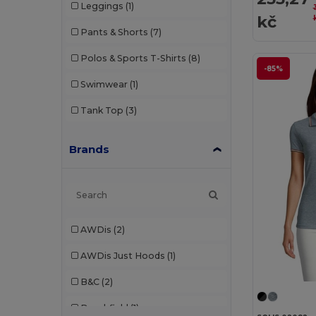
Leggings
(1)
kč
Pants & Shorts
(7)
Polos & Sports T-Shirts
(8)
-85%
Swimwear
(1)
Tank Top
(3)
Brands
AWDis
(2)
AWDis Just Hoods
(1)
B&C
(2)
Beechfield
(1)