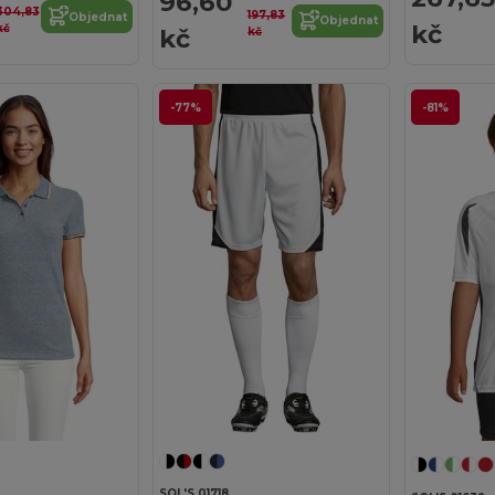
96,60
304,83
197,83
Objednat
Objednat
kč
kč
kč
kč
-77%
-81%
SOL'S 01718