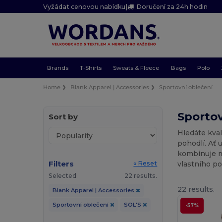
Vyžádat cenovou nabídku
|
Doručení za 24h hodin
Brands
T-Shirts
Sweats & Fleece
Bags
Polo
Home
Blank Apparel | Accessories
Sportovní oblečení
Sportov
Sort by
Hledáte kval
pohodlí. Ať
kombinuje mo
Filters
vlastního po
« Reset
Selected
22 results.
22 results.
Blank Apparel | Accessories
Sportovní oblečení
SOL'S
-57%