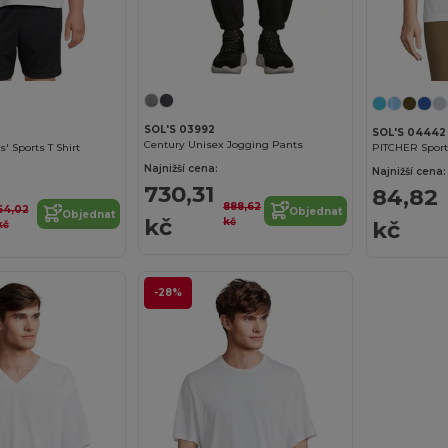
SOL'S 03992
SOL'S 04442
Century Unisex Jogging Pants
' Sports T Shirt
PITCHER Sports
Najnižší cena:
Najnižší cena:
730,31
84,82
888,62
64,02
Objednat
Objednat
kč
kč
kč
kč
-28%