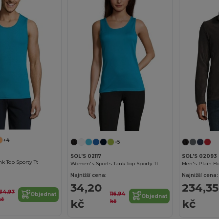
+4
+5
SOL'S 02117
SOL'S 02093
k Top Sporty Tt
Women's Sports Tank Top Sporty Tt
Men's Plain F
Najnižší cena:
Najnižší cena:
34,20
234,35
134,97
116,94
Objednat
Objednat
kč
kč
kč
kč