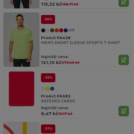
115,32 kč
168,71 kč
-56%
+17
ProAct PA438
MEN'S SHORT SLEEVE SPORTS T-SHIRT
Najnižší cena:
121,10 kč
273,40 kč
-36%
ProAct PA683
REFEREE CARDS
Najnižší cena:
6,47 kč
10,17 kč
-37%