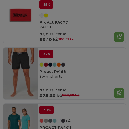
-35%
ProAct PA677
PATCH
Najnižší cena:
69,10 kč
106,31 kč
-37%
Proact PA168
Swim shorts
Najnižší cena:
378,33 kč
602,27 kč
-30%
+4
PROACT PA4011