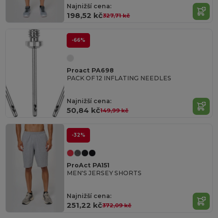
Najnižší cena:
198,52 kč
327,71 kč
-66%
Proact PA698
PACK OF 12 INFLATING NEEDLES
Najnižší cena:
50,84 kč
149,99 kč
-32%
ProAct PA151
MEN'S JERSEY SHORTS
Najnižší cena:
251,22 kč
372,09 kč