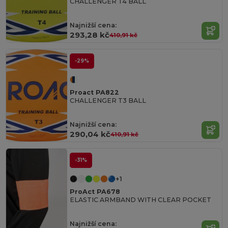
CHALLENGER T4 BALL
Najnižší cena:
293,28 kč
410,91 kč
-29%
Proact PA822
CHALLENGER T3 BALL
Najnižší cena:
290,04 kč
410,91 kč
-31%
+1
ProAct PA678
ELASTIC ARMBAND WITH CLEAR POCKET
Najnižší cena: