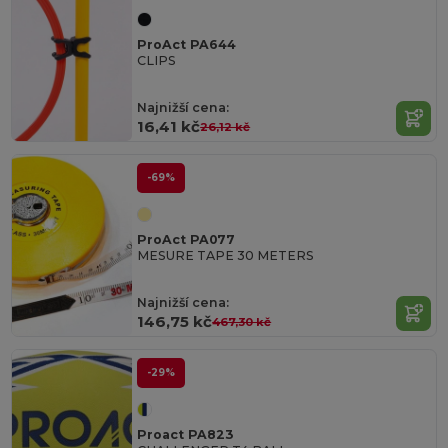
ProAct PA644
CLIPS
Najnižší cena:
16,41 kč
26,12 kč
-69%
ProAct PA077
MESURE TAPE 30 METERS
Najnižší cena:
146,75 kč
467,30 kč
-29%
Proact PA823