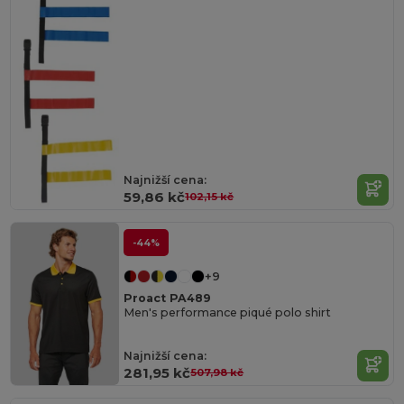
Najnižší cena:
59,86 kč
102,15 kč
-44%
+9
Proact PA489
Men's performance piqué polo shirt
Najnižší cena:
281,95 kč
507,98 kč