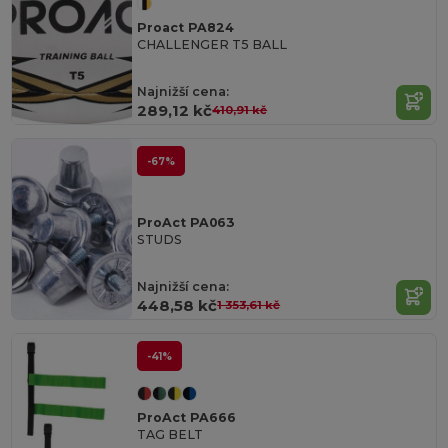
Proact PA824
CHALLENGER T5 BALL
Najnižší cena:
289,12 kč
410,91 kč
-67%
ProAct PA063
STUDS
Najnižší cena:
448,58 kč
1 353,61 kč
-41%
ProAct PA666
TAG BELT