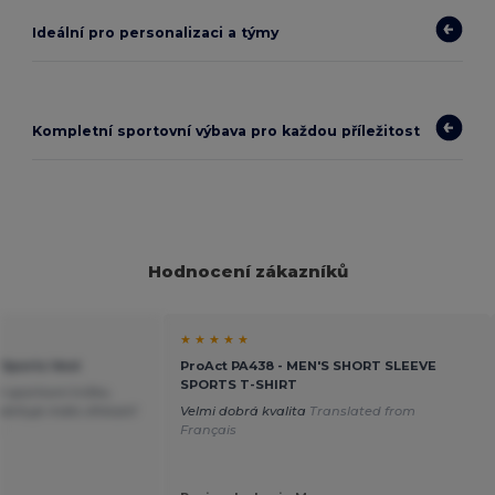
Ideální pro personalizaci a týmy
Kompletní sportovní výbava pro každou příležitost
Hodnocení zákazníků
★ ★ ★ ★ ★
 Sports Vest
ProAct PA438 - MEN'S SHORT SLEEVE
SPORTS T-SHIRT
 sportovní tričko,
držuje málo vlhkosti!
Velmi dobrá kvalita
Translated from
h
Français