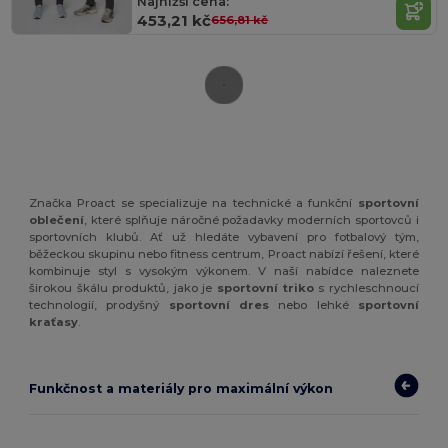
Najnižší cena:
453,21 kč
656,81 kč
Značka Proact se specializuje na technické a funkční
sportovní
oblečení
, které splňuje náročné požadavky moderních sportovců i
sportovních klubů. Ať už hledáte vybavení pro fotbalový tým,
běžeckou skupinu nebo fitness centrum, Proact nabízí řešení, které
kombinuje styl s vysokým výkonem. V naší nabídce naleznete
širokou škálu produktů, jako je
sportovní triko
s rychleschnoucí
technologií, prodyšný
sportovní dres
nebo lehké
sportovní
kraťasy
.
Funkčnost a materiály pro maximální výkon