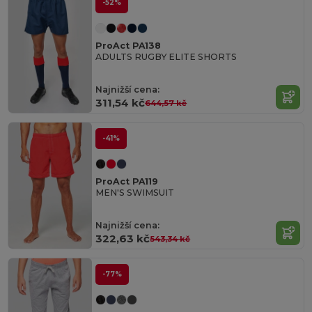
-52%
ProAct PA138
ADULTS RUGBY ELITE SHORTS
Najnižší cena:
311,54 kč
644,57 kč
-41%
ProAct PA119
MEN'S SWIMSUIT
Najnižší cena:
322,63 kč
543,34 kč
-77%