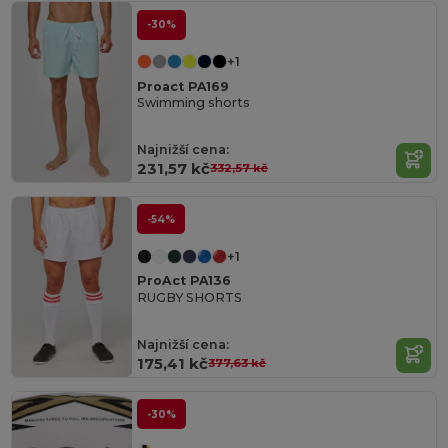
-30%
+1
Proact PA169
Swimming shorts
Najnižší cena:
231,57 kč
332,57 kč
-54%
+1
ProAct PA136
RUGBY SHORTS
Najnižší cena:
175,41 kč
377,63 kč
-30%