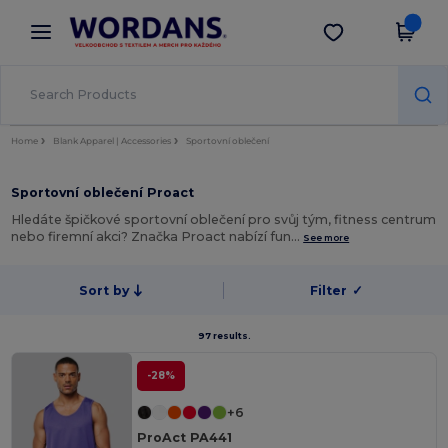
×
Aplikace Wordans
Stáhnout app
Lepší ceny v aplikaci!
Home
Blank Apparel | Accessories
Sportovní oblečení
Sportovní oblečení Proact
Hledáte špičkové sportovní oblečení pro svůj tým, fitness centrum
nebo firemní akci? Značka Proact nabízí fun…
See more
Sort by
Filter
✓
97 results.
-28%
+6
ProAct PA441