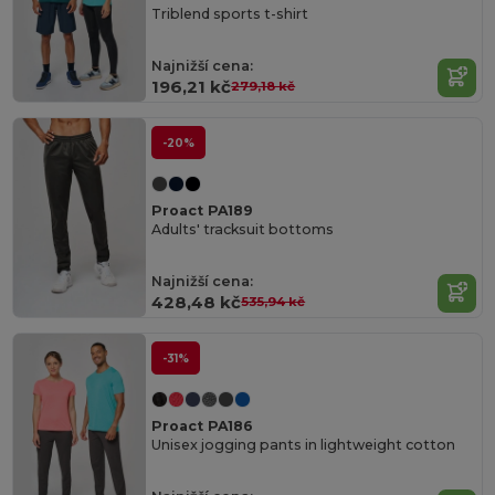
Triblend sports t-shirt
Najnižší cena:
196,21 kč
279,18 kč
-20%
Proact PA189
Adults' tracksuit bottoms
Najnižší cena:
428,48 kč
535,94 kč
-31%
Proact PA186
Unisex jogging pants in lightweight cotton