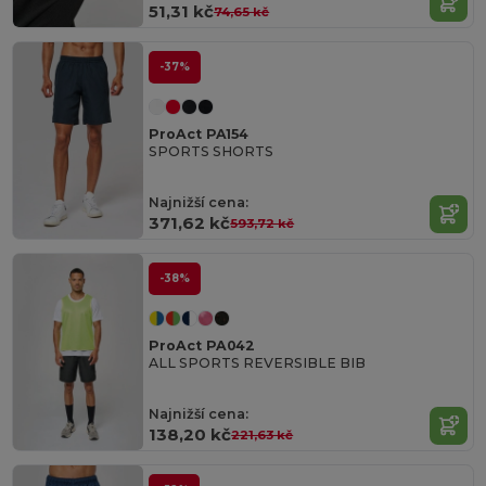
51,31 kč
74,65 kč
-37%
ProAct PA154
SPORTS SHORTS
Najnižší cena:
371,62 kč
593,72 kč
-38%
ProAct PA042
ALL SPORTS REVERSIBLE BIB
Najnižší cena:
138,20 kč
221,63 kč