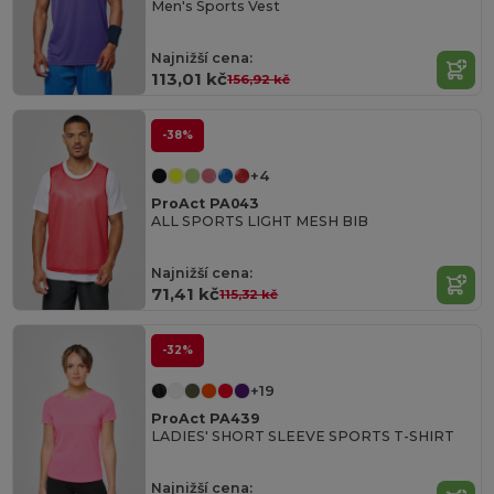
Men's Sports Vest
Najnižší cena:
113,01 kč
156,92 kč
-38%
+4
ProAct PA043
ALL SPORTS LIGHT MESH BIB
Najnižší cena:
71,41 kč
115,32 kč
-32%
+19
ProAct PA439
LADIES' SHORT SLEEVE SPORTS T-SHIRT
Najnižší cena: