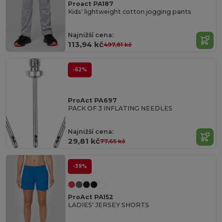
Proact PA187
Kids' lightweight cotton jogging pants
Najnižší cena:
113,94 kč
497,81 kč
-62%
ProAct PA697
PACK OF 3 INFLATING NEEDLES
Najnižší cena:
29,81 kč
77,65 kč
-39%
ProAct PA152
LADIES' JERSEY SHORTS