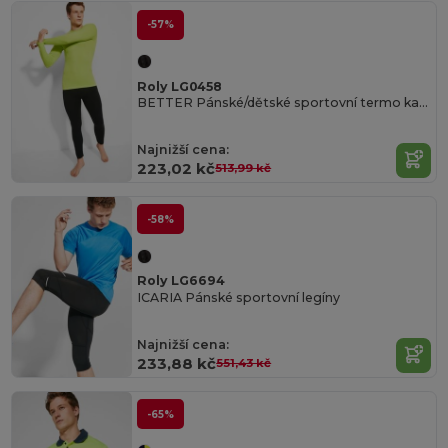
-57%
Roly LG0458
BETTER Pánské/dětské sportovní termo kalhoty
Najnižší cena:
223,02 kč
513,99 kč
-58%
Roly LG6694
ICARIA Pánské sportovní legíny
Najnižší cena:
233,88 kč
551,43 kč
-65%