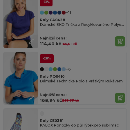
-31%
+11
Roly CA0428
Dámské EKO Tričko z Recyklovaného Polyesteru
Najnižší cena:
114,40 kč
165,01 kč
-28%
+6
Roly PO0410
Dámské Technické Polo s Krátkým Rukávem
Najnižší cena:
168,94 kč
235,73 kč
Roly CE0381
KALOX Ponožky do půli lýtek pro sublimaci