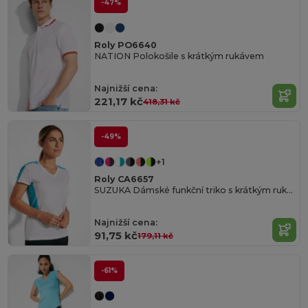
-47%
Roly PO6640
NATION Polokošile s krátkým rukávem
Najnižší cena:
221,17 kč
418,31 kč
-49%
+1
Roly CA6657
SUZUKA Dámské funkční triko s krátkým rukávem
Najnižší cena:
91,75 kč
179,11 kč
-61%