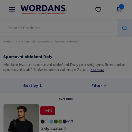
×
Aplikace Wordans
Stáhnout app
Lepší ceny v aplikaci!
Home
Blank Apparel | Accessories
Sportovní oblečení
Sportovní oblečení Roly
Hledáte kvalitní sportovní oblečení Roly pro svůj tým, firmu nebo
sportovní klub? Naše nabídka zahrnuje 24 pr…
See more
Sort by
Filter
✓
24 results.
-44%
+17
Roly CA0407