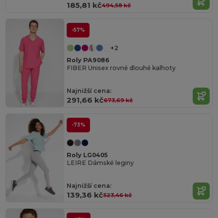
185,81 kč
494,58 kč
-57%
+2
Roly PA9086
FIBER Unisex rovné dlouhé kalhoty
Najnižší cena:
291,66 kč
673,69 kč
-73%
Roly LG0405
LEIRE Dámské leginy
Najnižší cena:
139,36 kč
523,46 kč