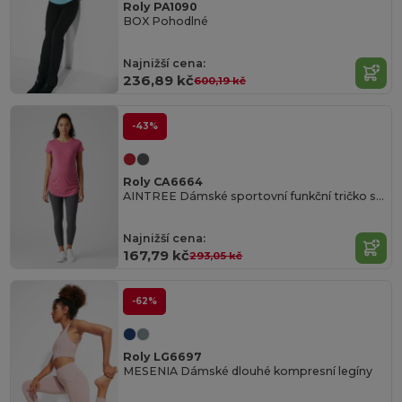
Roly PA1090
BOX Pohodlné
Najnižší cena:
236,89 kč
600,19 kč
-43%
Roly CA6664
AINTREE Dámské sportovní funkční tričko s krátkým rukávem
Najnižší cena:
167,79 kč
293,05 kč
-62%
Roly LG6697
MESENIA Dámské dlouhé kompresní legíny