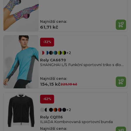
Najnižší cena:
61,71 kč
-32%
+2
Roly CA6670
SHANGHAI L/S Funkční sportovní triko s dlouhým rukávem
Najnižší cena:
154,15 kč
225,10 kč
-62%
+2
Roly CQ1116
ILIADA Kombinovaná sportovní bunda
Najnižší cena: