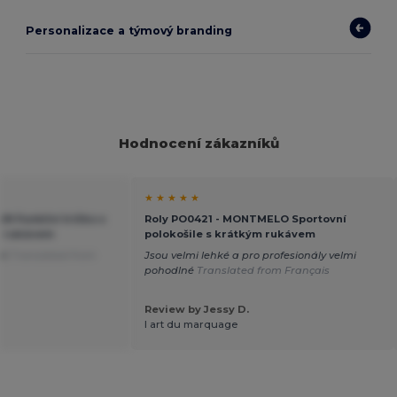
Personalizace a týmový branding
Hodnocení zákazníků
★ ★ ★ ★ ★
N Funkční tričko s
Roly PO0421 - MONTMELO Sportovní
m rukávem
polokošile s krátkým rukávem
kt
Translated from
Jsou velmi lehké a pro profesionály velmi
pohodlné
Translated from Français
Review by Jessy D.
l art du marquage