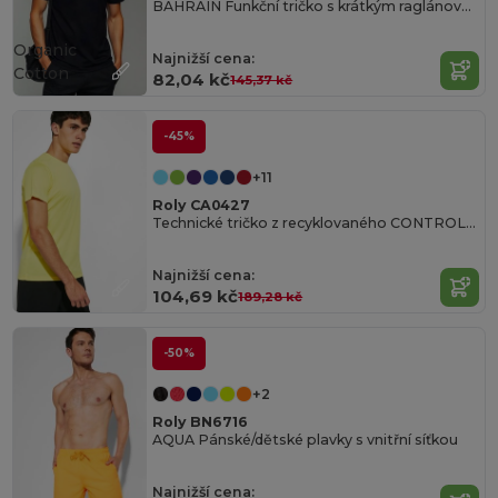
BAHRAIN Funkční tričko s krátkým raglánovým rukávem
Organic
Najnižší cena:
Cotton
82,04 kč
145,37 kč
-45%
+11
Roly CA0427
Technické tričko z recyklovaného CONTROL-DRY polyesteru
Najnižší cena:
104,69 kč
189,28 kč
-50%
+2
Roly BN6716
AQUA Pánské/dětské plavky s vnitřní síťkou
Najnižší cena: