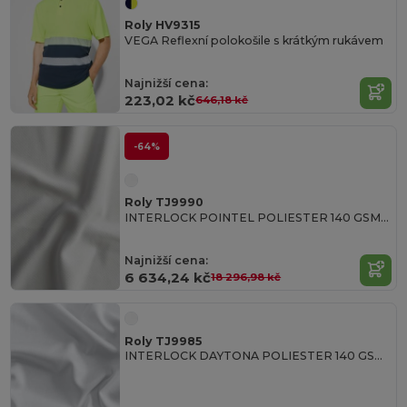
Roly HV9315
VEGA Reflexní polokošile s krátkým rukávem
Najnižší cena:
223,02 kč
646,18 kč
-64%
Roly TJ9990
INTERLOCK POINTEL POLIESTER 140 GSM White polyester fabric
Najnižší cena:
6 634,24 kč
18 296,98 kč
Roly TJ9985
INTERLOCK DAYTONA POLIESTER 140 GSM 100% polyester interlock fabric in white