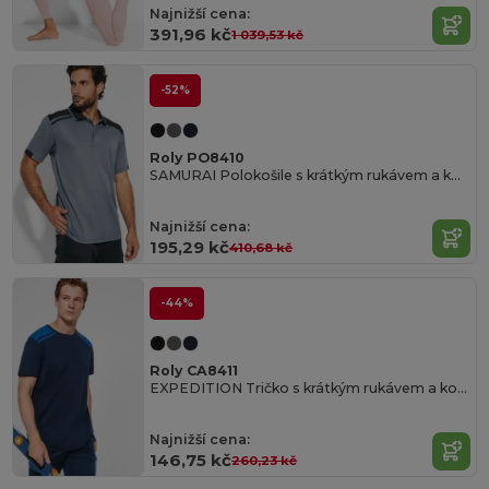
Najnižší cena:
391,96 kč
1 039,53 kč
-52%
Roly PO8410
SAMURAI Polokošile s krátkým rukávem a kombinací barev
Najnižší cena:
195,29 kč
410,68 kč
-44%
Roly CA8411
EXPEDITION Tričko s krátkým rukávem a kombinací barev
Najnižší cena:
146,75 kč
260,23 kč