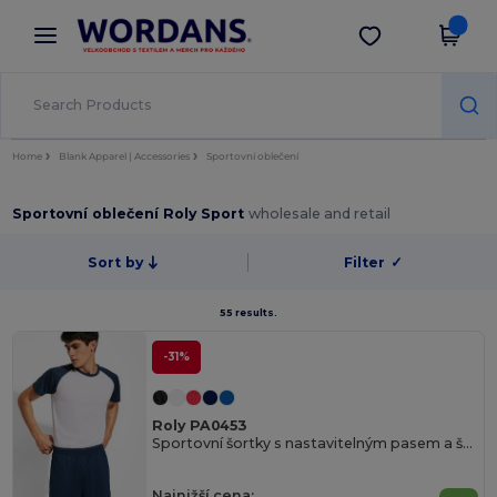
×
Aplikace Wordans
Stáhnout app
Lepší ceny v aplikaci!
Home
Blank Apparel | Accessories
Sportovní oblečení
Sportovní oblečení Roly Sport
wholesale and retail
Sort by
Filter
✓
55 results.
-31%
Roly PA0453
Sportovní šortky s nastavitelným pasem a šňůrkou
Najnižší cena: