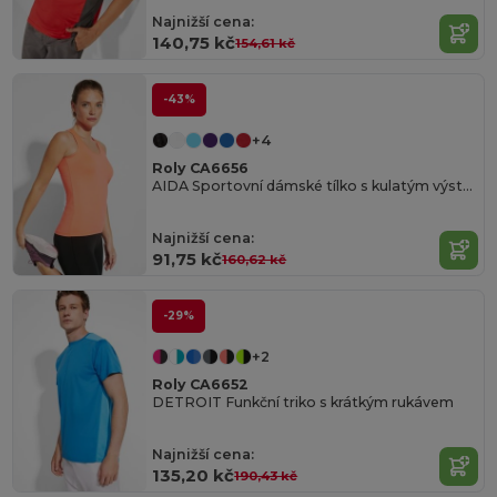
Najnižší cena:
140,75 kč
154,61 kč
-43%
+4
Roly CA6656
AIDA Sportovní dámské tílko s kulatým výstřihem a se zadním vykrojením v plaveckém stylu
Najnižší cena:
91,75 kč
160,62 kč
-29%
+2
Roly CA6652
DETROIT Funkční triko s krátkým rukávem
Najnižší cena:
135,20 kč
190,43 kč