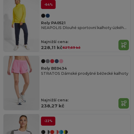
-64%
Roly PA0521
NEAPOLIS Dlouhé sportovní kalhoty úzkého střihu
Najnižší cena:
228,11 kč
627,69 kč
Roly BE0434
STRATOS Dámské prodyšné běžecké kalhoty
Najnižší cena:
238,27 kč
-22%