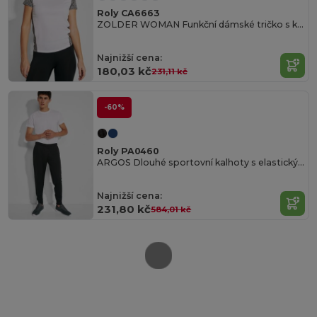
Roly CA6663
ZOLDER WOMAN Funkční dámské tričko s krátkým rukávem
Najnižší cena:
180,03 kč
231,11 kč
-60%
Roly PA0460
ARGOS Dlouhé sportovní kalhoty s elastickým pasem
Najnižší cena:
231,80 kč
584,01 kč