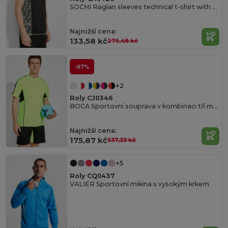
SOCHI Raglan sleeves technical t-shirt with sublimated panels
Najnižší cena:
133,58 kč
275,48 kč
-67%
+2
Roly CJ0346
BOCA Sportovní souprava v kombinaci tří materiálů
Najnižší cena:
175,87 kč
537,33 kč
+5
Roly CQ0437
VALIER Sportovní mikina s vysokým krkem