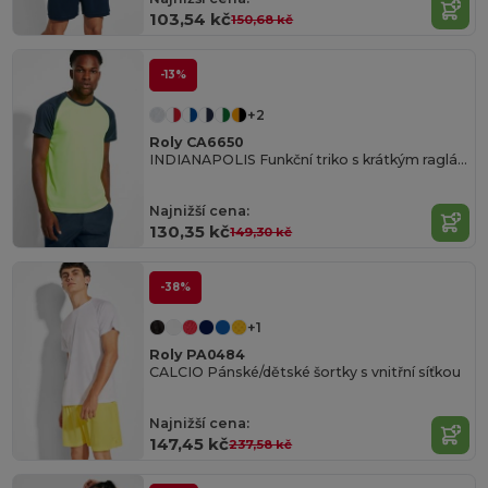
103,54 kč
150,68 kč
-13%
+2
Roly CA6650
INDIANAPOLIS Funkční triko s krátkým raglánovým rukávem
Najnižší cena:
130,35 kč
149,30 kč
-38%
+1
Roly PA0484
CALCIO Pánské/dětské šortky s vnitřní síťkou
Najnižší cena:
147,45 kč
237,58 kč