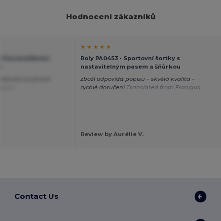
Hodnocení zákazníků
★ ★ ★ ★ ★
O Pánské/dětské
Roly PA0453 - Sportovní šortky s
u
nastavitelným pasem a šňůrkou
hodnota za peníze
zboží odpovídá popisu – skvělá kvalita –
uguês
rychlé doručení
Translated from Français
Review by Aurélie V.
Contact Us