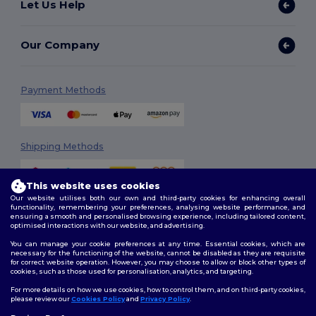
Let Us Help
Our Company
Payment Methods
Shipping Methods
This website uses cookies
Our website utilises both our own and third-party cookies for enhancing overall
functionality, remembering your preferences, analysing website performance, and
ensuring a smooth and personalised browsing experience, including tailored content,
optimised interactions with our website, and advertising.
You can manage your cookie preferences at any time. Essential cookies, which are
Follow Us
necessary for the functioning of the website, cannot be disabled as they are requisite
for correct website operation. However, you may choose to allow or block other types of
cookies, such as those used for personalisation, analytics, and targeting.
For more details on how we use cookies, how to control them, and on third-party cookies,
please review our
Cookies Policy
and
Privacy Policy
.
2026. All Rights Reserved