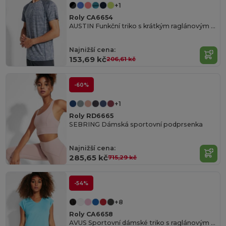
+1
Roly CA6654
AUSTIN Funkční triko s krátkým raglánovým rukávem
Najnižší cena:
153,69 kč
206,61 kč
-60%
+1
Roly RD6665
SEBRING Dámská sportovní podprsenka
Najnižší cena:
285,65 kč
715,29 kč
-54%
+8
Roly CA6658
AVUS Sportovní dámské triko s raglánovým rukávem