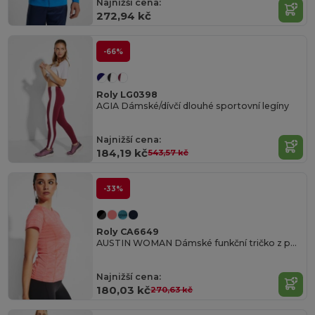
Najnižší cena:
272,94 kč
-66%
Roly LG0398
AGIA Dámské/dívčí dlouhé sportovní legíny
Najnižší cena:
184,19 kč
543,57 kč
-33%
Roly CA6649
AUSTIN WOMAN Dámské funkční tričko z polyesterového materiálu s krátkým rukávem raglánového stylu
Najnižší cena:
180,03 kč
270,63 kč