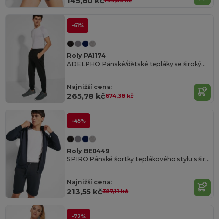
145,60 kč
194,59 kč
-61%
Roly PA1174
ADELPHO Pánské/dětské tepláky se širokým pasem s vnější stahovací šňůrkou
Najnižší cena:
265,78 kč
674,38 kč
-45%
Roly BE0449
SPIRO Pánské šortky teplákového stylu s širokým elastickým pasem se stahovací šňůrkou
Najnižší cena:
213,55 kč
387,11 kč
-72%