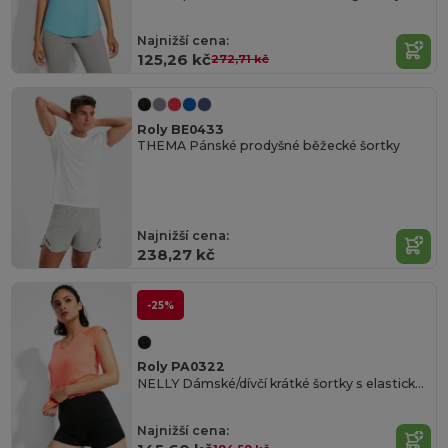
Najnižší cena:
125,26 kč
272,71 kč
Roly BE0433
THEMA Pánské prodyšné běžecké šortky
Najnižší cena:
238,27 kč
-25%
Roly PA0322
NELLY Dámské/dívčí krátké šortky s elastickým pasem
Najnižší cena: