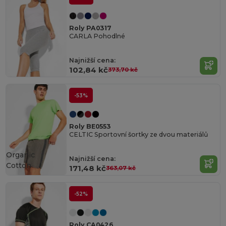
Roly PA0317
CARLA Pohodlné
Najnižší cena:
102,84 kč
373,70 kč
-53%
Roly BE0553
CELTIC Sportovní šortky ze dvou materiálů
Organic
Najnižší cena:
Cotton
171,48 kč
363,07 kč
-52%
Roly CA0426