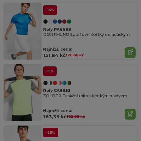
-14%
Roly PA6688
DORTMUND Sportovní šortky s elastickým pasem s vnitřní stahovací šňůrkou
Najnižší cena:
151,84 kč
176,80 kč
-15%
Roly CA6653
ZOLDER Funkční triko s krátkým rukávem
Najnižší cena:
163,39 kč
192,98 kč
-26%