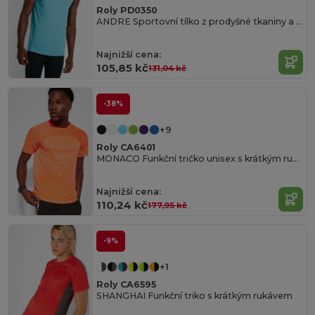
Roly PD0350
ANDRE Sportovní tílko z prodyšné tkaniny a bočními švy
Najnižší cena:
105,85 kč
131,04 kč
-38%
+9
Roly CA6401
MONACO Funkční tričko unisex s krátkým rukávem
Najnižší cena:
110,24 kč
177,95 kč
-9%
+1
Roly CA6595
SHANGHAI Funkční triko s krátkým rukávem