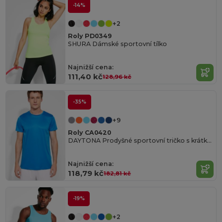
-14%
+2
Roly PD0349
SHURA Dámské sportovní tílko
Najnižší cena:
111,40 kč
128,96 kč
-35%
+9
Roly CA0420
DAYTONA Prodyšné sportovní tričko s krátkým rukávem a kulatým výstřihem
Najnižší cena:
118,79 kč
182,81 kč
-19%
+2