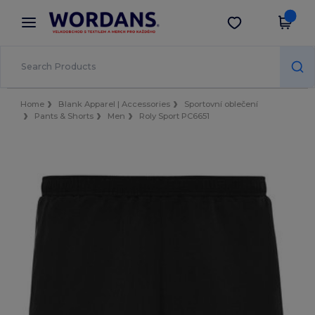
×
Aplikace Wordans
Stáhnout app
Lepší ceny v aplikaci!
Home
Blank Apparel | Accessories
Sportovní oblečení
Pants & Shorts
Men
Roly Sport PC6651