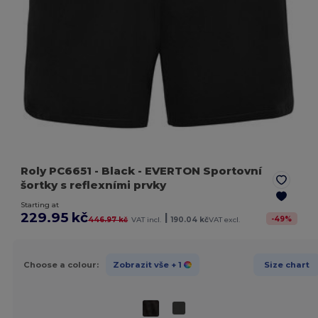
Roly PC6651
- Black
- EVERTON Sportovní
šortky s reflexními prvky
Starting at
229.95 kč
|
-
49
%
446.97 kč
VAT incl.
190.04 kč
VAT excl.
Choose a colour:
Zobrazit vše
+ 1
Size chart