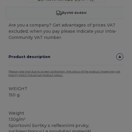
Rychlé dodání
Are you a company? Get advantages of prices VAT
excluded, when you pay please indicate your intra-
Community VAT number.
Product description
Please note that due to screen calibration, the colour of the product image may not
exactly match the actual product colour.
WEIGHT
150 g.
Vysoké zásoby
Weight
130g/m²
Sportovní šortky s reflexními prvky,
rychleschnoucí a prodyšný materiál.