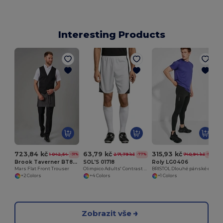
Interesting Products
723,84 kč
63,79 kč
315,93 kč
1 042,54 kč
271,79 kč
740,94 kč
-31%
-77%
-57%
Brook Taverner BT8648
SOL'S 01718
Roly LG0406
Mars Flat Front Trouser
Olimpico Adults' Contrast Shorts
BRISTOL Dlouhé pánské elastické kalhoty s elastickým pasem
+2 Colors
+4 Colors
+1 Colors
Zobrazit vše