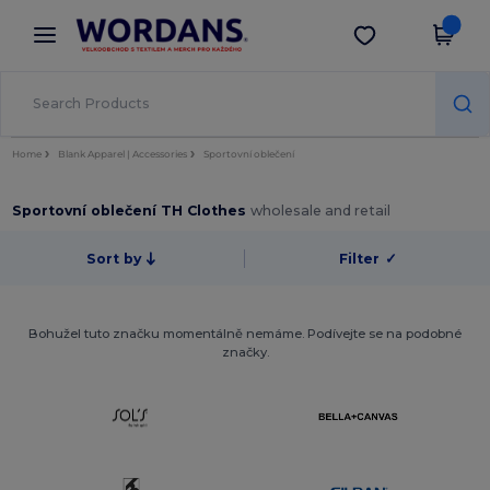
×
Aplikace Wordans
Stáhnout app
Lepší ceny v aplikaci!
Home
Blank Apparel | Accessories
Sportovní oblečení
Sportovní oblečení TH Clothes
wholesale and retail
Sort by
Filter
✓
Bohužel tuto značku momentálně nemáme. Podívejte se na podobné
značky.