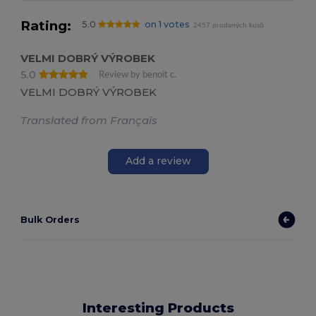
Rating:
5.0
on 1 votes
2457 prodaných kusů
VELMI DOBRÝ VÝROBEK
5.0
Review by benoit c.
VELMI DOBRÝ VÝROBEK
Translated from Français
Add a review
Bulk Orders
Interesting Products