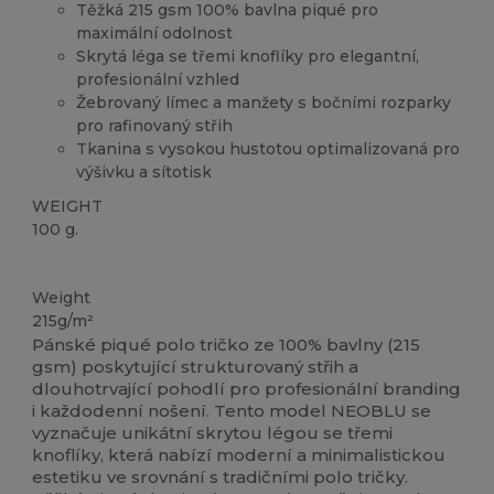
Těžká 215 gsm 100% bavlna piqué pro
maximální odolnost
Skrytá léga se třemi knoflíky pro elegantní,
profesionální vzhled
Žebrovaný límec a manžety s bočními rozparky
pro rafinovaný střih
Tkanina s vysokou hustotou optimalizovaná pro
výšivku a sítotisk
WEIGHT
100 g.
Vysoké zásoby
Weight
215g/m²
Pánské piqué polo tričko ze 100% bavlny (215
gsm) poskytující strukturovaný střih a
dlouhotrvající pohodlí pro profesionální branding
i každodenní nošení. Tento model NEOBLU se
vyznačuje unikátní skrytou légou se třemi
knoflíky, která nabízí moderní a minimalistickou
estetiku ve srovnání s tradičními polo tričky.