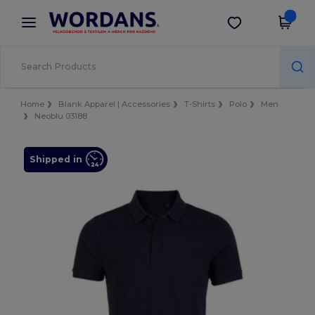
×
Aplikace Wordans
Stáhnout app
Lepší ceny v aplikaci!
Home
Blank Apparel | Accessories
T-Shirts
Polo
Men
Neoblu 03188
Shipped in