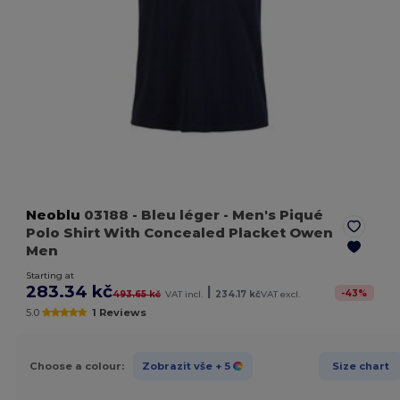
Neoblu
03188
- Bleu léger
- Men's Piqué
Polo Shirt With Concealed Placket Owen
Men
Starting at
283.34 kč
|
-
43
%
493.65 kč
VAT incl.
234.17 kč
VAT excl.
5.0
1 Reviews
Choose a colour:
Zobrazit vše
+ 5
Size chart