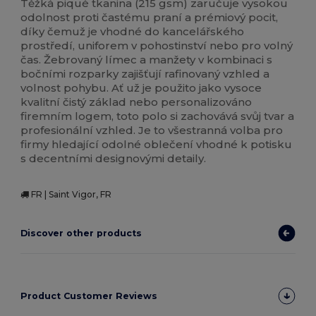
Těžká piqué tkanina (215 gsm) zaručuje vysokou
odolnost proti častému praní a prémiový pocit,
díky čemuž je vhodné do kancelářského
prostředí, uniforem v pohostinství nebo pro volný
čas. Žebrovaný límec a manžety v kombinaci s
bočními rozparky zajišťují rafinovaný vzhled a
volnost pohybu. Ať už je použito jako vysoce
kvalitní čistý základ nebo personalizováno
firemním logem, toto polo si zachovává svůj tvar a
profesionální vzhled. Je to všestranná volba pro
firmy hledající odolné oblečení vhodné k potisku
s decentními designovými detaily.
FR | Saint Vigor, FR
Discover other products
Product Customer Reviews