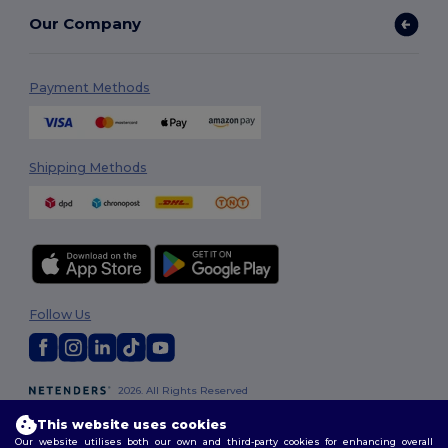
Our Company
Payment Methods
Shipping Methods
Follow Us
2026. All Rights Reserved
Terms & Conditions
|
Customization Policy
|
Privacy Policy
|
Cookies
This website uses cookies
Policy
|
Site Map
Our website utilises both our own and third-party cookies for enhancing overall