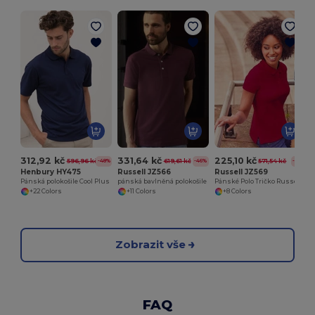
U
312,92 kč
331,64 kč
225,10 kč
596,96 kč
619,61 kč
571,54 kč
-48%
-46%
-61%
Henbury HY475
Russell JZ566
Russell JZ569
Pánská polokošile Cool Plus
pánská bavlněná polokošile
Pánské Polo Tričko Russell z Prstencové Bavlny
+22 Colors
+11 Colors
+8 Colors
Zobrazit vše
FAQ