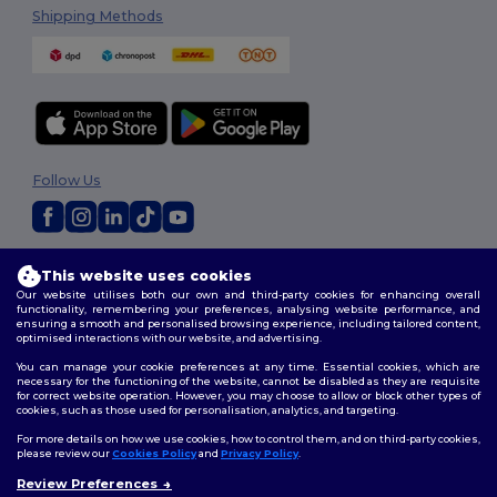
Shipping Methods
Follow Us
2026. All Rights Reserved
This website uses cookies
Terms & Conditions
|
Customization Policy
|
Privacy Policy
|
Cookies
Our website utilises both our own and third-party cookies for enhancing overall
Policy
|
Site Map
functionality, remembering your preferences, analysing website performance, and
ensuring a smooth and personalised browsing experience, including tailored content,
optimised interactions with our website, and advertising.
You can manage your cookie preferences at any time. Essential cookies, which are
necessary for the functioning of the website, cannot be disabled as they are requisite
for correct website operation. However, you may choose to allow or block other types of
cookies, such as those used for personalisation, analytics, and targeting.
For more details on how we use cookies, how to control them, and on third-party cookies,
please review our
Cookies Policy
and
Privacy Policy
.
Review Preferences
👋
Ahoj