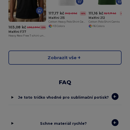
117,17 kč
111,16 kč
343,43 kč
327,71 kč
-66%
-66%
Malfini 215
Malfini 212
Cotton Heavy Polo Shirt Gents
Cotton Polo Shirt Gents
+13 Colors
+16 Colors
103,08 kč
250,29 kč
-59%
Malfini F37
Heavy New Free T-shirt unisex
Zobrazit vše
FAQ
Je toto tričko vhodné pro sublimační potisk?
Schne materiál rychle?