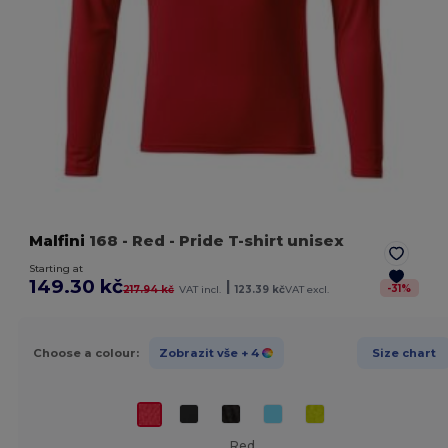
Malfini
168
- Red
- Pride T-shirt unisex
Starting at
149.30 kč
|
-
31
%
217.94 kč
VAT incl.
123.39 kč
VAT excl.
Choose a colour:
Zobrazit vše
+ 4
Size chart
Red