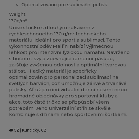
Optimalizováno pro sublimační potisk
Weight
130g/m²
Unisex tričko s dlouhým rukávem z
rychleschnoucího 130 g/m² technického
materiálu, ideální pro sport a sublimaci. Tento
výkonnostní oděv Malfini nabízí výjimečnou
lehkost pro intenzivní fyzickou námahu. Navrženo
s bočními švy a zpevňující ramenní páskou,
zajišťuje zvýšenou odolnost a optimální tvarovou
stálost. Hladký materiál je specificky
optimalizován pro personalizaci sublimací na
světlých barvách, což umožňuje zářivé a trvanlivé
potisky. Ať už pro individuální denní nošení nebo
hromadné objednávky pro sportovní kluby a
akce, toto čisté tričko se přizpůsobí všem
potřebám. Jeho univerzální střih se skvěle
kombinuje s džínami nebo sportovními šortkami.
CZ | Kuncicky, CZ