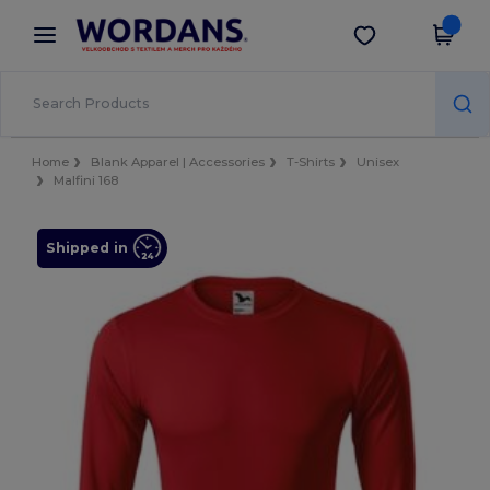
×
Aplikace Wordans
Stáhnout app
Lepší ceny v aplikaci!
Home
Blank Apparel | Accessories
T-Shirts
Unisex
Malfini 168
Shipped in