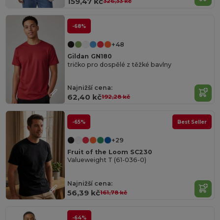
159,47 kč
326,33 kč
-68%
+48
Gildan GN180
tričko pro dospělé z těžké bavlny
Najnižší cena:
62,40 kč
192,28 kč
-65%
Best Seller
+29
Fruit of the Loom SC230
Valueweight T (61-036-0)
Najnižší cena:
56,39 kč
161,78 kč
-64%