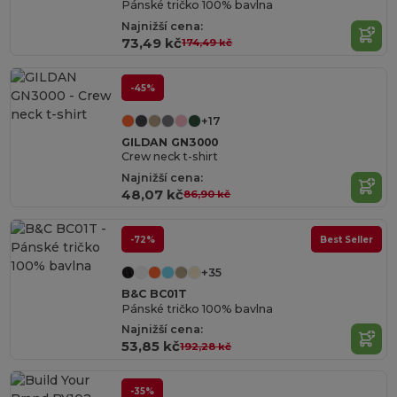
Pánské tričko 100% bavlna
Najnižší cena:
73,49 kč
174,49 kč
-45%
+17
GILDAN GN3000
Crew neck t-shirt
Najnižší cena:
48,07 kč
86,90 kč
-72%
Best Seller
+35
B&C BC01T
Pánské tričko 100% bavlna
Najnižší cena:
53,85 kč
192,28 kč
-35%