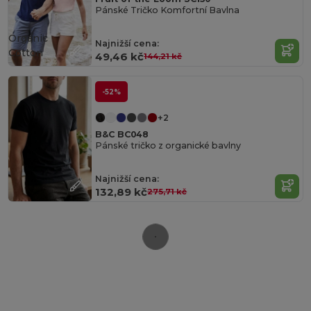
Pánské Tričko Komfortní Bavlna
Organic
Najnižší cena:
Cotton
49,46 kč
144,21 kč
-52%
+2
B&C BC048
Pánské tričko z organické bavlny
Najnižší cena:
132,89 kč
275,71 kč