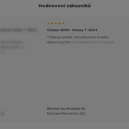
Hodnocení zákazníků
★ ★ ★ ★ ★
 Round Collar T-Shirt
Gildan 5000 - Heavy T-Shirt
Tričko je skvělé, má výbornou kvalitu,
obrým poměrem
doporučuji ho
Translated from Français
doporučuji +++
ais
Review by Michael M.
 R.
Michael Mercanton (EI)