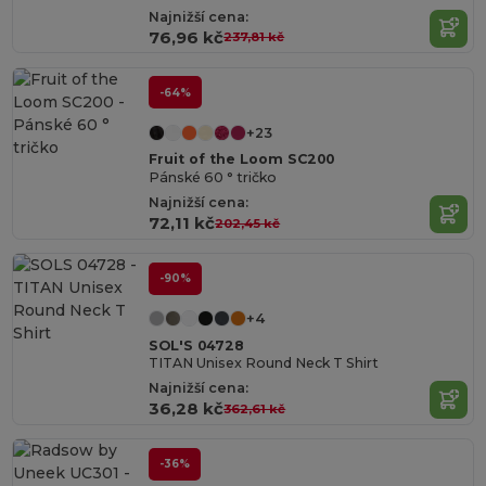
Najnižší cena:
76,96 kč
237,81 kč
-64%
+23
Fruit of the Loom SC200
Pánské 60 ° tričko
Najnižší cena:
72,11 kč
202,45 kč
-90%
+4
SOL'S 04728
TITAN Unisex Round Neck T Shirt
Najnižší cena:
36,28 kč
362,61 kč
-36%