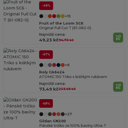
-48%
+15
Fruit of the Loom SC6
Original Full Cut T (61-082-0)
Najnižší cena:
49,23 kč
94,76 kč
-67%
+6
Roly CA6424
ATOMIC 150 Triko s krátkým rukávem
Najnižší cena:
73,49 kč
223,48 kč
-68%
+27
Gildan GN200
Pánské tričko ze 100% bavlny Ultra-T