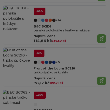
-66%
+14
B&C BCID1
pánská polokošile s krátkým rukávem
Najnižší cena:
114,86 kč
336,50 kč
-61%
+6
Fruit of the Loom SC210
tričko špičkové kvality
Najnižší cena:
78,12 kč
199,91 kč
-49%