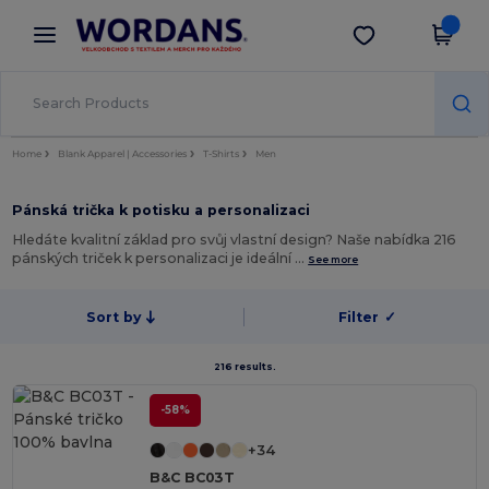
×
Aplikace Wordans
Stáhnout app
Lepší ceny v aplikaci!
Home
Blank Apparel | Accessories
T-Shirts
Men
Pánská trička k potisku a personalizaci
Hledáte kvalitní základ pro svůj vlastní design? Naše nabídka 216
pánských triček k personalizaci je ideální …
See more
Sort by
Filter
✓
216 results.
-58%
+34
B&C BC03T