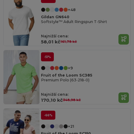
+48
Gildan GN640
Softstyle™ Adult Ringspun T-Shirt
Najnižší cena:
58,01 kč
161,78 kč
-51%
+9
Fruit of the Loom SC385
Premium Polo (63-218-0)
Najnižší cena:
170,10 kč
348,98 kč
-66%
+21
Fruit of the Loom SC150