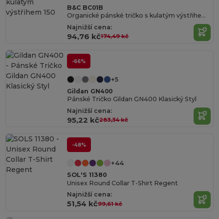
B&C BC01B
Organické pánské tričko s kulatým výstřihem 150
Najnižší cena:
94,76 kč
174,49 kč
-66%
+5
Gildan GN400
Pánské Tričko Gildan GN400 Klasický Styl
Najnižší cena:
95,22 kč
283,34 kč
-48%
+44
SOL'S 11380
Unisex Round Collar T-Shirt Regent
Najnižší cena:
51,54 kč
99,61 kč