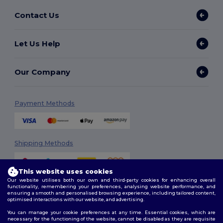
Contact Us
Let Us Help
Our Company
Payment Methods
Shipping Methods
This website uses cookies
Our website utilises both our own and third-party cookies for enhancing overall
functionality, remembering your preferences, analysing website performance, and
ensuring a smooth and personalised browsing experience, including tailored content,
optimised interactions with our website, and advertising.
You can manage your cookie preferences at any time. Essential cookies, which are
Follow Us
necessary for the functioning of the website, cannot be disabled as they are requisite