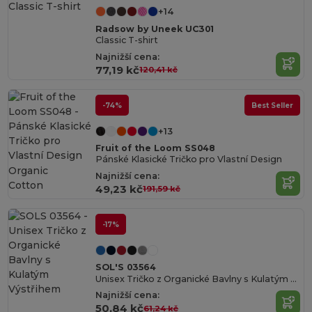
+14
Radsow by Uneek UC301
Classic T-shirt
Najnižší cena:
77,19 kč
120,41 kč
-74%
Best Seller
+13
Fruit of the Loom SS048
Pánské Klasické Tričko pro Vlastní Design
Organic
Najnižší cena:
Cotton
49,23 kč
191,59 kč
-17%
SOL'S 03564
Unisex Tričko z Organické Bavlny s Kulatým Výstřihem
Najnižší cena:
50,84 kč
61,24 kč