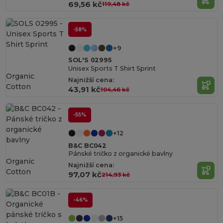
69,56 kč
119,48 kč
-58%
+9
SOL'S 02995
Unisex Sports T Shirt Sprint
Organic
Najnižší cena:
Cotton
43,91 kč
104,46 kč
-55%
+12
B&C BC042
Pánské tričko z organické bavlny
Organic
Najnižší cena:
Cotton
97,07 kč
214,93 kč
-46%
+15