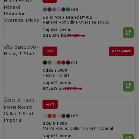
+39
Build Your Brand BY102
Pánské Pohodlné Oversize Tričko
Najnižší cena:
235,04 kč
364,23 kč
-73%
Best Seller
+41
Gildan 5000
Heavy T-Shirt
Najnižší cena:
62,40 kč
227,18 kč
-42%
+62
SOL'S 11500
Men's Round Collar T-Shirt Imperial
Najnižší cena: