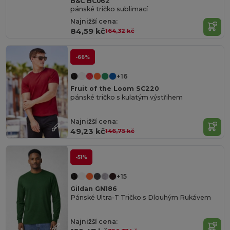
B&C BC062
pánské tričko sublimací
Najnižší cena:
84,59 kč
164,32 kč
-66%
+16
Fruit of the Loom SC220
pánské tričko s kulatým výstřihem
Najnižší cena:
49,23 kč
146,75 kč
-51%
+15
Gildan GN186
Pánské Ultra-T Tričko s Dlouhým Rukávem
Najnižší cena: