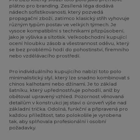
plátno pro branding. Zesílená léga dodává
nádech sofistikovanosti, který pozvedá
propagační zboží, zatímco klasický střih vyhovuje
různým typům postav ve velkých týmech. Je
vysoce kompatibilní s technikami přizpůsobení,
jako je výšivka a sítotisk. Velkoobchodní kupující
ocení hloubku zásob a všestrannost oděvu, který
se bez problémů hodí do pohostinství, firemního
nebo vzdělávacího prostředí.
Pro individuálního kupujícího nabízí toto polo
minimalistický styl, který lze snadno kombinovat s
chinos kalhotami nebo džínami. Je to základ
šatníku, který upřednostňuje pohodlí, aniž by
obětoval upravený vzhled. Pozornost věnovaná
detailům v konstrukci jej staví o úroveň výše nad
základní trička. Odolná, funkční a připravená pro
každou příležitost, tato polokošile je vyrobena
tak, aby splňovala profesionální i osobní
požadavky.