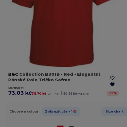
B&C
Collection B301B
- Red
- Elegantní
Pánské Polo Tričko Safran
Starting at
73.03 kč
|
-
77
%
315.70 kč
VAT incl.
60.36 kč
VAT excl.
Choose a colour:
Zobrazit vše
+ 1
Size chart