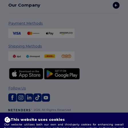
Our Company
Payment Methods
Shipping Methods
Follow Us
2026. All Rights Reserved
Terms & Conditions
|
Customization Policy
|
Privacy Policy
|
Cookies
This website uses cookies
Policy
|
Site Map
Our website utilises both our own and third-party cookies for enhancing overall