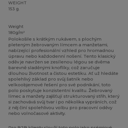
WEIGHT
153 g.
Přizpůsobitelné
Weight
180g/m²
Polokošile s krátkým rukávem, s plochým
pleteným žebrovaným límcem a manžetami,
nabízející profesionální vzhled pro hromadnou
úpravu nebo každodenní nošení. Tento klasický
oděv je navržen se zesílenou légou se dvěma
barevně sladěnými knoflíky, což zaručuje
dlouhou životnost a čistou estetiku. Ať už hledáte
spolehlivý základ pro svůj šatník nebo
velkoobjemové řešení pro své podnikání, toto
polo poskytuje konzistentní kvalitu. Žebrovaný
límec a manžety zajišťují strukturovaný střih, který
si zachovává svůj tvar i po několika vypráních, což
z něj činí spolehlivou volbu pro pracovní oděvy
nebo volnočasové aktivity.
Pro B2B klienty slouží toto polo jako prémiové