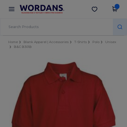
×
Aplikace Wordans
Stáhnout app
Lepší ceny v aplikaci!
Home
Blank Apparel | Accessories
T-Shirts
Polo
Unisex
B&C B301B