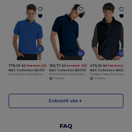
178,19 kč
165,71 kč
475,16 kč
309,46 kč
544,96 kč
792,94 kč
-42%
-70%
-40%
B&C Collection BA301
B&C Collection BA305
B&C Collection BA503
Pánské Polo Tričko Safran Styl
Pánské Polo Tričko Komfortní Styl
Outdoor Fleece Pro Cestovatele
+1 Colors
+4 Colors
Zobrazit vše
FAQ