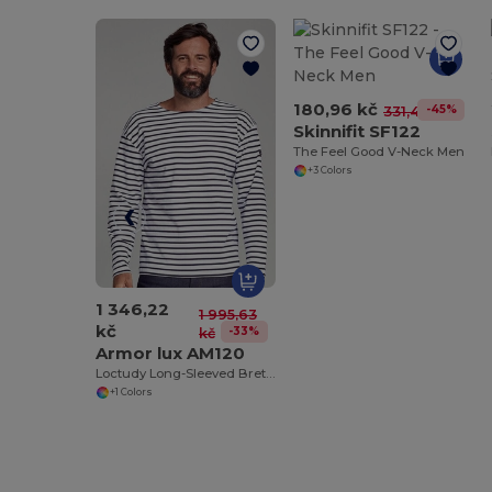
180,96 kč
-45%
331,41 kč
Skinnifit SF122
The Feel Good V-Neck Men
+3 Colors
1 346,22
1 995,63
kč
-33%
kč
Armor lux AM120
Loctudy Long-Sleeved Breton Shirt
+1 Colors