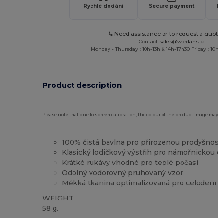
Rychlé dodání
Secure payment
Need assistance or to request a quot
Contact
sales@wordans.ca
Monday - Thursday : 10h-13h & 14h-17h30 Friday : 10h
Product description
Please note that due to screen calibration, the colour of the product image may
100% čistá bavlna pro přirozenou prodyšnos
Klasický lodičkový výstřih pro námořnickou 
Krátké rukávy vhodné pro teplé počasí
Odolný vodorovný pruhovaný vzor
Měkká tkanina optimalizovaná pro celodenn
WEIGHT
58 g.