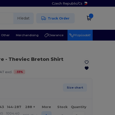
Czech Republic
/
Cs
Hledat
Track Order
Other
Merchandising
Clearance
Přizpůsobit!
re
- Theviec Breton Shirt
-
33
%
AT excl.
Size chart
143
144-287
288 +
More
Stock
Quantity
85
1004.40