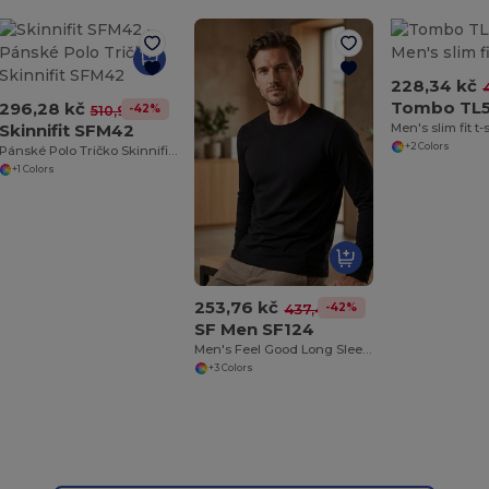
228,34 kč
Tombo TL5
296,28 kč
-42%
510,98 kč
Skinnifit SFM42
Men's slim fit t-
+2 Colors
Pánské Polo Tričko Skinnifit SFM42
+1 Colors
253,76 kč
-42%
437,49 kč
SF Men SF124
Men's Feel Good Long Sleeved Stretch T
+3 Colors