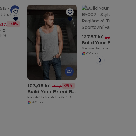
-48%
437,49 kč
15
shirt
127,57 kč
-46%
237,81 kč
Build Your Brand BY007
Stylové Raglánové Tričko pro Sportovní Fanoušky
+2 Colors
103,08 kč
-38%
166,86 kč
Build Your Brand BY003
Pánské Letní Pohodlné Bavlněné Tílko
+4 Colors