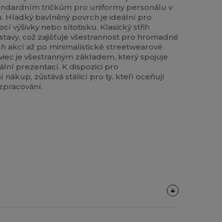
tandardním tričkům pro uniformy personálu v
u. Hladký bavlněný povrch je ideální pro
cí výšivky nebo sítotisku. Klasický střih
tavy, což zajišťuje všestrannost pro hromadné
h akcí až po minimalistické streetwearové
viec je všestranným základem, který spojuje
ální prezentací. K dispozici pro
 nákup, zůstává stálicí pro ty, kteří oceňují
 zpracování.