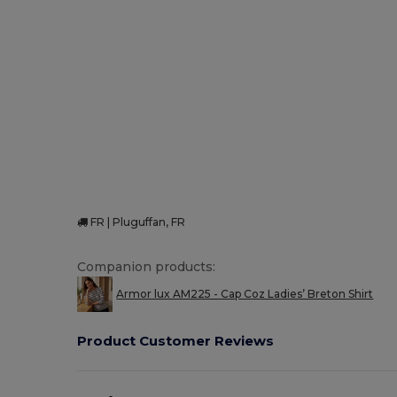
Made in Europe
Made in France
FR | Pluguffan, FR
Companion products:
Armor lux AM225 - Cap Coz Ladies’ Breton Shirt
Product Customer Reviews