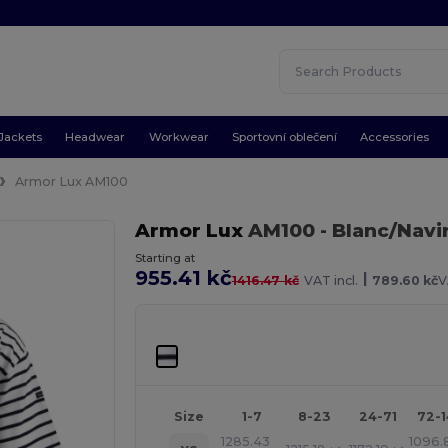
Jackets
Headwear
Workwear
Sportovní oblečení
Accessories
Armor Lux AM100
Armor Lux
AM100
- Blanc/Navi
Starting at
955.41 kč
|
1416.47 kč
VAT incl.
789.60 kč
V
Size
1-7
8-23
24-71
72-
1285.43
1096.