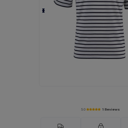
Vyžádejte si individuální nabídku pro
5.0
1 Reviews