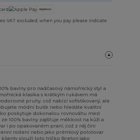
es VAT excluded, when you pay please indicate
00% bavlny pro nadčasový námořnický styl a
mořnická klasika s krátkým rukávem má
 vodorovné pruhy, což nabízí sofistikovaný, ale
obujete módní butik nebo hledáte kvalitní
ričko poskytuje dokonalou rovnováhu mezi
 ze 100% bavlny zajišťuje měkkost na kůži a
var i po opakovaném praní, což z něj činí
denní nošení nebo jako prémiový polotovar
 klienty slouží toto tričko Breton jako