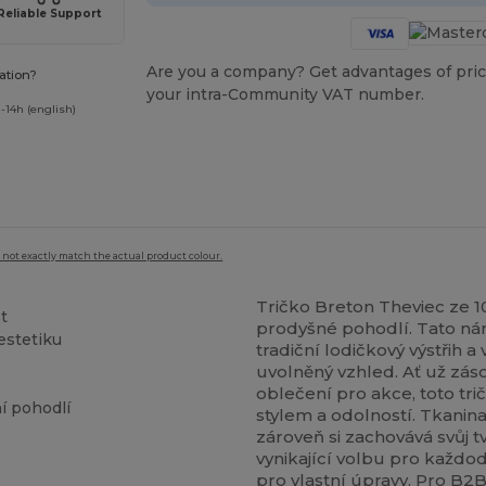
Reliable Support
Are you a company? Get advantages of pric
ation?
your intra-Community VAT number.
-14h (english)
 not exactly match the actual product colour.
Tričko Breton Theviec ze 1
t
prodyšné pohodlí. Tato ná
estetiku
tradiční lodičkový výstřih a
uvolněný vzhled. Ať už zás
oblečení pro akce, toto t
í pohodlí
stylem a odolností. Tkanina
zároveň si zachovává svůj t
vynikající volbu pro každo
pro vlastní úpravy. Pro B2B