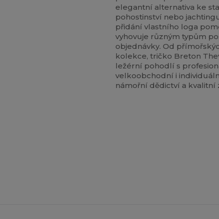
elegantní alternativa ke s
pohostinství nebo jachting
přidání vlastního loga pomo
vyhovuje různým typům pos
objednávky. Od přímořskýc
kolekce, tričko Breton The
ležérní pohodlí s profesion
velkoobchodní i individuální
námořní dědictví a kvalitní