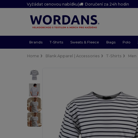
Vyžádat cenovou nabídku
|
Doručení za 24h hodin
Brands
T-Shirts
Sweats & Fleece
Bags
Polo
Home
Blank Apparel | Accessories
T-Shirts
Men