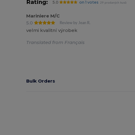
Rating:
5.0
on 1 votes
29 prodaných kusů
Mariniere M/C
5.0
Review by Jean R.
velmi kvalitní výrobek
Translated from Français
Bulk Orders