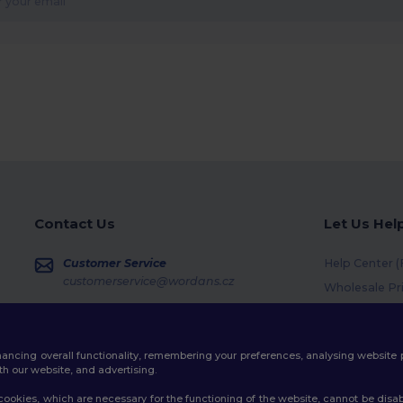
Contact Us
Let Us Hel
Customer Service
Help Center 
customerservice@wordans.cz
Wholesale Pr
Returns & Re
Sales
sales@wordans.cz
Shipping Me
enhancing overall functionality, remembering your preferences, analysing websi
Coupon Code
Order Tracking
th our website, and advertising.
ookies, which are necessary for the functioning of the website, cannot be disabl