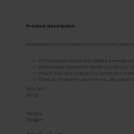
Product description
Please note that due to screen calibration, the colour of the product image may
100% česaná bavlna pro hladší a pevnější p
Vypasovaná silueta pro moderní a stylový v
Oblast krku bez značky pro usnadnění rebra
Štítek se složením v bočním švu, aby oblast 
WEIGHT
160 g.
Vysoké zásoby
Weight
160g/m²