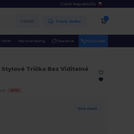
Czech Republic
/
Cs
Hledat
Track Order
Other
Merchandising
Clearance
Přizpůsobit!
 Stylové Tričko Bez Viditelné
-
67
%
xcl.
Size chart