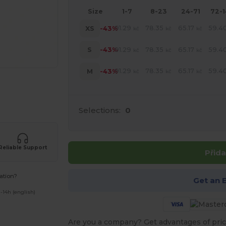
Size
1-7
8-23
24-71
72-
91.29
78.35
65.17
59.4
XS
-43%
kč
kč
kč
91.29
78.35
65.17
59.4
S
-43%
kč
kč
kč
91.29
78.35
65.17
59.4
M
-43%
kč
kč
kč
 své produkty
Selections:
0
Reliable Support
Přida
ation?
Get an 
-14h (english)
Are you a company? Get advantages of pric