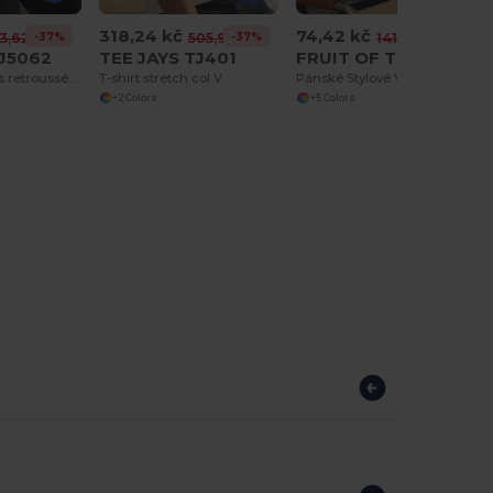
318,24 kč
74,42 kč
-37%
-37%
-47%
3,62 kč
505,90 kč
141,67 kč
TJ5062
TEE JAYS TJ401
FRUIT OF THE LOOM SC154
T-shirt manches retroussées
T-shirt stretch col V
Pánské Stylové V-Neck Tričko pro Pohodlí
+2 Colors
+5 Colors