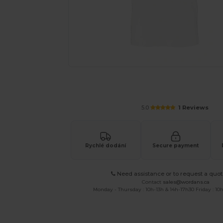
Vyžádejte si individuální nabídku pro
5.0
1 Reviews
Rychlé dodání
Secure payment
Need assistance or to request a quot
Contact
sales@wordans.ca
Monday - Thursday : 10h-13h & 14h-17h30 Friday : 10h