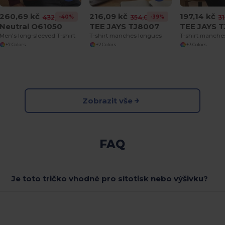
260,69 kč
216,09 kč
197,14 kč
-40%
-39%
432,41 kč
354,06 kč
31
Neutral O61050
TEE JAYS TJ8007
TEE JAYS 
Men's long-sleeved T-shirt
T-shirt manches longues
+7 Colors
+2 Colors
+3 Colors
Zobrazit vše
FAQ
Je toto tričko vhodné pro sítotisk nebo výšivku?