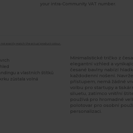
your intra-Community VAT number.
 not exactly match the actual product colour.
Minimalistické tričko z če
ovrch
elegantní vzhled a vynikají
zhled
česané bavlny nabízí hladk
ndingu a vlastních štítků
každodenní nošení. Navrže
krku zůstala volná
přístupem, nemá žádné vněj
volbu pro startupy a tiská
siluetu, zatímco vnitřní ští
používá pro hromadné vel
polotovar pro osobní použi
personalizaci.