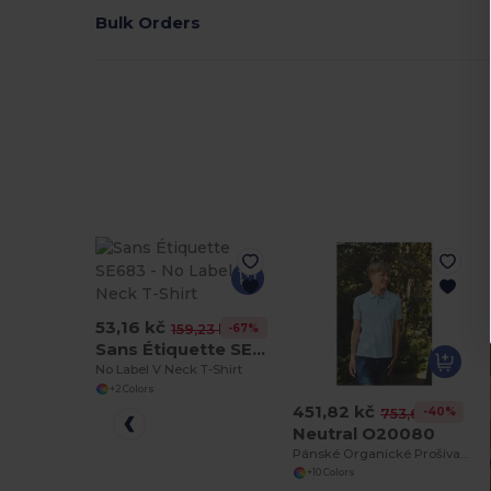
Bulk Orders
53,16 kč
-67%
159,23 kč
Sans Étiquette SE683
No Label V Neck T-Shirt
+2 Colors
451,82 kč
-40%
753,65 kč
Neutral O20080
Pánské Organické Prošívané Polo
+10 Colors