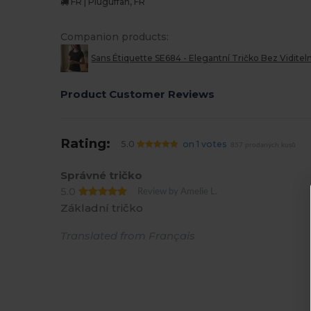
FR | Pluguffan, FR
Companion products:
Sans Étiquette SE684 - Elegantní Tričko Bez Vidite
Product Customer Reviews
Rating:
5.0
on 1 votes
857 prodaných kusů
Správné tričko
5.0
Review by Amelie L.
Základní tričko
Translated from Français