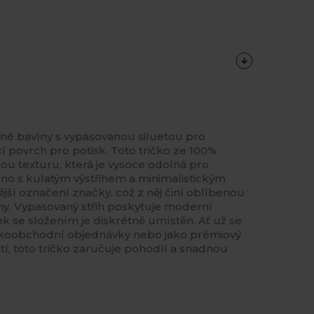
sané bavlny s vypasovanou siluetou pro
cí povrch pro potisk. Toto tričko ze 100%
ou texturu, která je vysoce odolná pro
no s kulatým výstřihem a minimalistickým
ší označení značky, což z něj činí oblíbenou
rny. Vypasovaný střih poskytuje moderní
tek se složením je diskrétně umístěn. Ať už se
koobchodní objednávky nebo jako prémiový
tí, toto tričko zaručuje pohodlí a snadnou