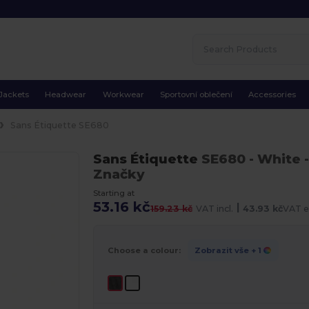
Jackets
Headwear
Workwear
Sportovní oblečení
Accessories
Sans Étiquette SE680
Sans Étiquette
SE680
- White
-
Značky
Starting at
53.16 kč
|
159.23 kč
VAT incl.
43.93 kč
VAT e
Choose a colour:
Zobrazit vše
+ 1