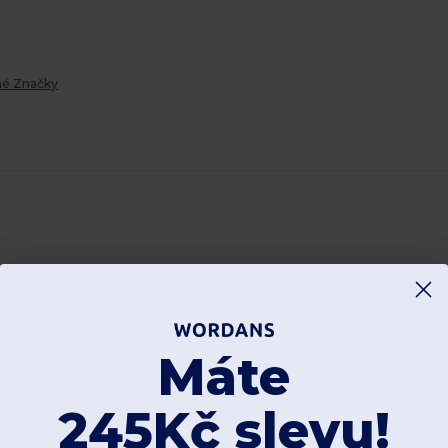
lné Značky
Máte
Add a review
245Kč slevu!