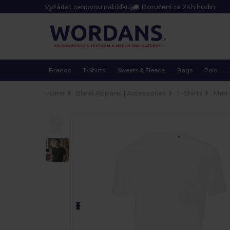
Vyžádat cenovou nabídku
|
Doručení za 24h hodin
Brands
T-Shirts
Sweats & Fleece
Bags
Polo
Home
Blank Apparel | Accessories
T-Shirts
Men