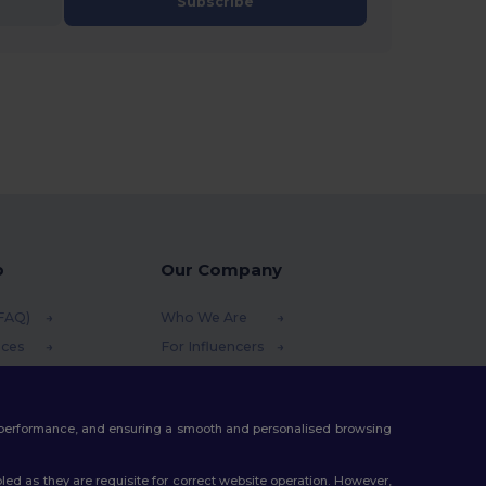
Subscribe
p
Our Company
(FAQ)
Who We Are
ices
For Influencers
funds
Contact Us
thods
Careers Center
te performance, and ensuring a smooth and personalised browsing
s
ed as they are requisite for correct website operation. However,