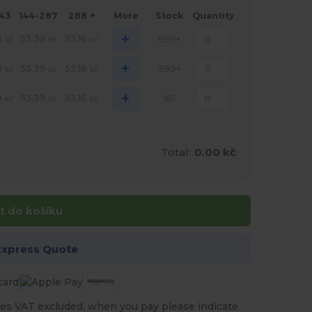
143
144-287
288 +
More
Stock
Quantity
+
0
53.39
53.16
999+
kč
kč
kč
+
0
53.39
53.16
999+
kč
kč
kč
+
0
53.39
53.16
161
kč
kč
kč
Total:
0.00 kč
t do košíku
Express Quote
es VAT excluded, when you pay please indicate