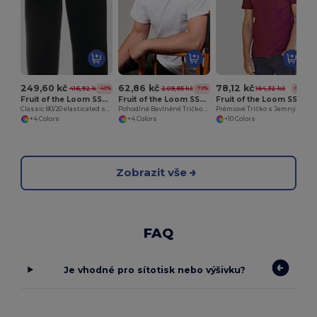
249,60 kč
62,86 kč
78,12 kč
416,92 kč
209,85 kč
164,32 kč
-40%
-70%
-52%
Fruit of the Loom SS405
Fruit of the Loom SS008
Fruit of the Loom SS044
Classic 80/20 elasticated sweatpants
Pohodlné Bavlněné Tričko pro Každodenní Nošení
Prémiové Tričko s Jemným Úpletem
+4 Colors
+4 Colors
+10 Colors
Zobrazit vše
FAQ
Je vhodné pro sítotisk nebo výšivku?