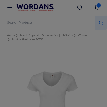
×
Aplikace Wordans
Stáhnout app
Lepší ceny v aplikaci!
Home
Blank Apparel | Accessories
T-Shirts
Women
Fruit of the Loom SC155