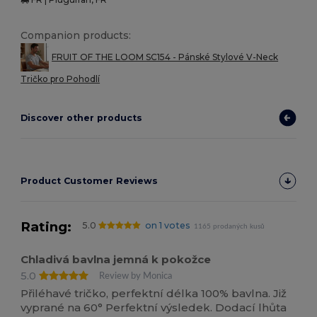
Companion products:
FRUIT OF THE LOOM SC154 - Pánské Stylové V-Neck
Tričko pro Pohodlí
Discover other products
Product Customer Reviews
Rating:
5.0
on 1 votes
1165 prodaných kusů
Chladivá bavlna jemná k pokožce
5.0
Review by Monica
Přiléhavé tričko, perfektní délka 100% bavlna. Již
vyprané na 60° Perfektní výsledek. Dodací lhůta