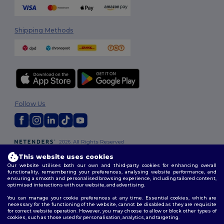
Shipping Methods
Follow Us
2026. All Rights Reserved
Terms & Conditions
|
Customization Policy
|
Privacy Policy
|
Cookies
This website uses cookies
Policy
|
Site Map
Our website utilises both our own and third-party cookies for enhancing overall
functionality, remembering your preferences, analysing website performance, and
ensuring a smooth and personalised browsing experience, including tailored content,
optimised interactions with our website, and advertising.
You can manage your cookie preferences at any time. Essential cookies, which are
necessary for the functioning of the website, cannot be disabled as they are requisite
for correct website operation. However, you may choose to allow or block other types of
cookies, such as those used for personalisation, analytics, and targeting.