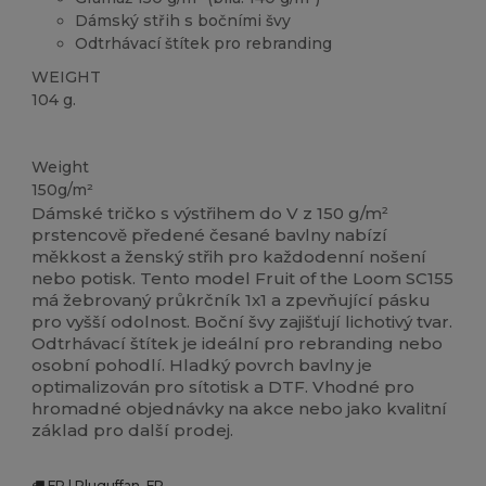
Dámský střih s bočními švy
Odtrhávací štítek pro rebranding
WEIGHT
104 g.
Přizpůsobitelné
Weight
150g/m²
Dámské tričko s výstřihem do V z 150 g/m²
prstencově předené česané bavlny nabízí
měkkost a ženský střih pro každodenní nošení
nebo potisk. Tento model Fruit of the Loom SC155
má žebrovaný průkrčník 1x1 a zpevňující pásku
pro vyšší odolnost. Boční švy zajišťují lichotivý tvar.
Odtrhávací štítek je ideální pro rebranding nebo
osobní pohodlí. Hladký povrch bavlny je
optimalizován pro sítotisk a DTF. Vhodné pro
hromadné objednávky na akce nebo jako kvalitní
základ pro další prodej.
FR | Pluguffan, FR