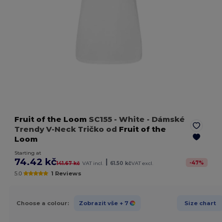
Fruit of the Loom
SC155
- White
- Dámské
Trendy V-Neck Tričko od
Fruit of the
Loom
Starting at
74.42 kč
|
-
47
%
141.67 kč
VAT incl.
61.50 kč
VAT excl.
5.0
1 Reviews
Choose a colour:
Zobrazit vše
+ 7
Size chart