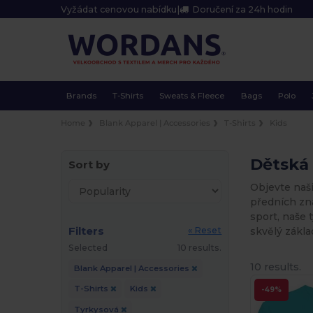
Vyžádat cenovou nabídku
|
Doručení za 24h hodin
Brands
T-Shirts
Sweats & Fleece
Bags
Polo
Home
Blank Apparel | Accessories
T-Shirts
Kids
Dětská 
Sort by
Objevte naši
předních zna
sport, naše 
Filters
skvělý základ
« Reset
Selected
10 results.
10 results.
Blank Apparel | Accessories
T-Shirts
Kids
-49%
Tyrkysová