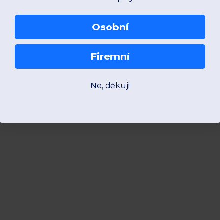
Osobní
Firemní
Ne, děkuji