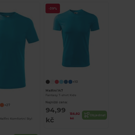
-39%
+10
Malfini 147
Fantasy T-shirt Kids
Najnižší cena:
+27
94,99
156,92
Objednat
kč
kč
alfini Komfortní Styl