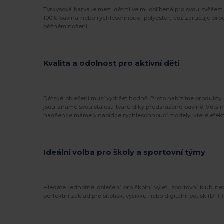
Tyrkysová barva je mezi dětmi velmi oblíbená pro svou svěžest
100% bavlna nebo rychleschnoucí polyester, což zaručuje prody
běžném nošení.
Kvalita a odolnost pro aktivní děti
Dětské oblečení musí vydržet hodně. Proto nabízíme produkty 
jsou známé svou stálostí tvaru díky předsrážené bavlně. Větši
nadšence máme v nabídce rychleschnoucí modely, které efekti
Ideální volba pro školy a sportovní týmy
Hledáte jednotné oblečení pro školní výlet, sportovní klub n
perfektní základ pro sítotisk, výšivku nebo digitální potisk (DTF)