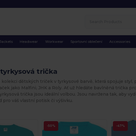
Jackets
Headwear
Workwear
Sportovní oblečení
Accessories
tyrkysová trička
 kolekci dětských triček v tyrkysové barvě, která spojuje styl,
ček jako Malfini, JHK a Roly. Ať už hledáte bavlněná trička p
tyrkysová trička jsou ideální volbou. Jsou navržena tak, aby vy
 pro váš vlastní potisk či výšivku.
-50%
-47%