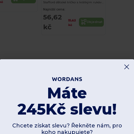
kč
Stafford dětské tričko s krátkým rukávem
Najnižší cena:
56,62
111,63
Objednat
kč
kč
Máte
245Kč slevu!
Chcete získat slevu? Řekněte nám, pro
koho nakupujete?