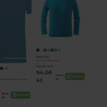
+2
Malfini 121
Přizpůsobte si to!
Fit-T LS T-shirt Kids
Najnižší cena:
+24
94,06
144,21
Objednat
kč
kč
Beagle dětské tričko s krátkým rukávem
84,12
Objednat
kč