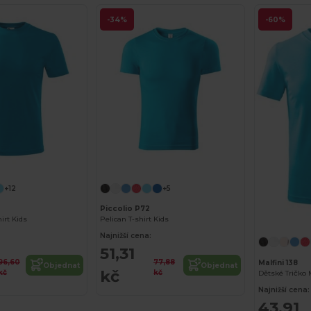
-34%
-60%
+12
+5
Piccolio P72
irt Kids
Pelican T-shirt Kids
Najnižší cena:
51,31
96,60
77,88
Malfini 138
Objednat
Objednat
kč
kč
kč
Dětské Tričko M
Najnižší cena:
43,91