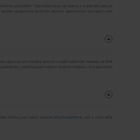
málním pohodlím. Tato trička jsou vyrobena z materiálů jako je
skvěle vynikne na školních akcích, sportovních turnajích i při
vou úpravou pro hladký povrch a vyšší odolnost. Modely od JHK
vytaháním, například při nošení školního batohu. Pro sportovní
Naše trička jsou navíc vysoce
přizpůsobitelná
, což z nich dělá