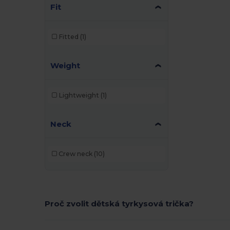
Fit
Fitted
(1)
Weight
Lightweight
(1)
Neck
Crew neck
(10)
Proč zvolit dětská tyrkysová trička?