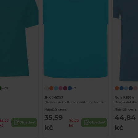
+29
+7
JHK JHK153
Roly K6554
Dětské Tričko JHK s Kvalitním Bavlněným Dotykem
Najnižší cena:
Najnižší cena:
35,59
44,84
85,97
70,72
Objednat
Objednat
kč
kč
kč
kč