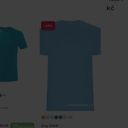
kč
-49%
+4
Přizpůsobte si to!
t Kids
+32
119,48
Roly K6681
Objednat