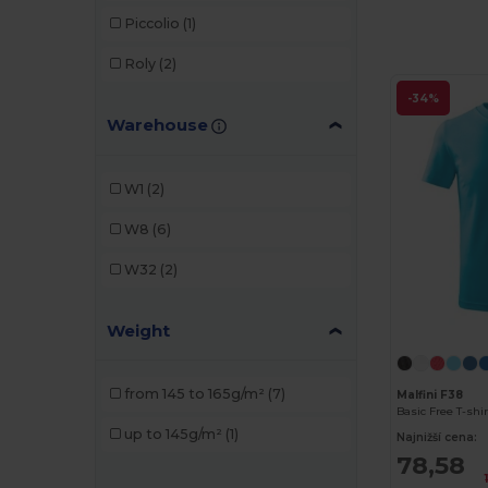
Piccolio
(1)
Roly
(2)
-34%
Warehouse
W1
(2)
W8
(6)
W32
(2)
Weight
from 145 to 165g/m²
(7)
Malfini F38
Basic Free T-shir
up to 145g/m²
(1)
Najnižší cena:
78,58