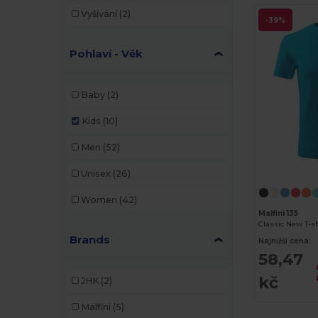
Vyšívání
(2)
-39%
Pohlaví - Věk
Baby
(2)
Kids
(10)
Men
(52)
Unisex
(26)
Women
(42)
Malfini 135
Classic New T-sh
Brands
Najnižší cena:
58,47
kč
JHK
(2)
Malfini
(5)