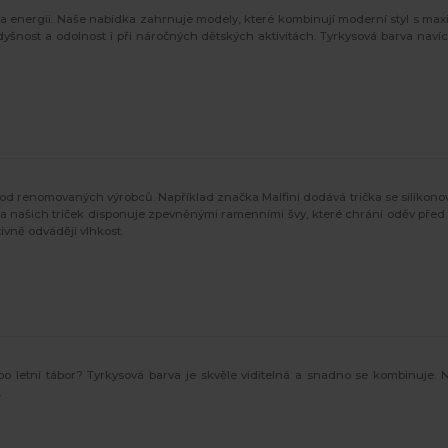
 a energii. Naše nabídka zahrnuje modely, které kombinují moderní styl s maxi
šnost a odolnost i při náročných dětských aktivitách. Tyrkysová barva navíc 
od renomovaných výrobců. Například značka Malfini dodává trička se silikono
na našich triček disponuje zpevněnými ramenními švy, které chrání oděv před 
vně odvádějí vlhkost.
ebo letní tábor? Tyrkysová barva je skvěle viditelná a snadno se kombinuje. 
.