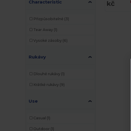
Characteristic
kč
Přizpůsobitelné
(3)
Tear Away
(1)
Vysoké zásoby
(6)
Rukávy
Dlouhé rukávy
(1)
Krátké rukávy
(9)
Use
Casual
(1)
Outdoor
(1)