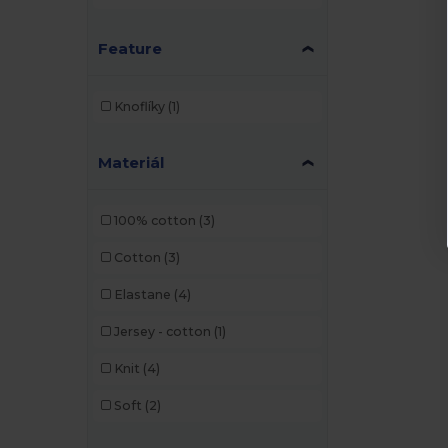
Feature
Knoflíky
(1)
Materiál
100% cotton
(3)
Cotton
(3)
Elastane
(4)
Jersey - cotton
(1)
Knit
(4)
Soft
(2)