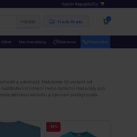
Czech Republic
/
Cs
Hledat
Track Order
Other
Merchandising
Clearance
Přizpůsobit!
 pohodlí a odolnost. Nabízíme 10 variant od
ro každodenní nošení nebo funkční materiály pro
držela dětskou aktivitu a zároveň poskytovala
-35%