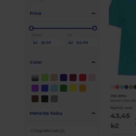
Price
From
To
kč
kč
Color
JHK JK154
dětské tričko 155
Najnižší cena:
Metoda tisku
43,45
kč
Digitální tisk
(2)