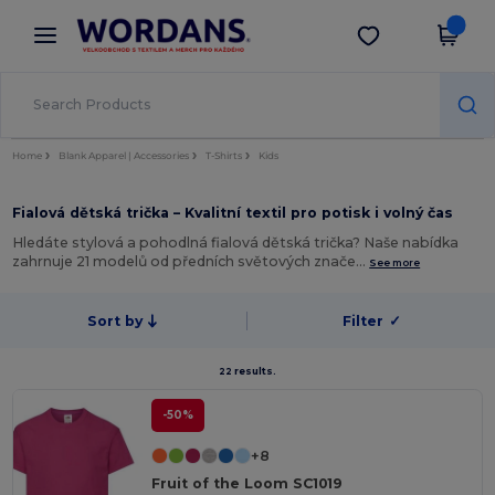
×
Aplikace Wordans
Stáhnout app
Lepší ceny v aplikaci!
Home
Blank Apparel | Accessories
T-Shirts
Kids
Fialová dětská trička – Kvalitní textil pro potisk i volný čas
Hledáte stylová a pohodlná fialová dětská trička? Naše nabídka
zahrnuje 21 modelů od předních světových znače…
See more
Sort by
Filter
✓
22 results.
-50%
+8
Fruit of the Loom SC1019