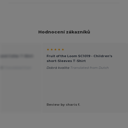
Hodnocení zákazníků
★ ★ ★ ★ ★
ound Collar T-Shirt
Fruit of the Loom SC1019 - Children's
short-Sleeves T-Shirt
EK
Translated from
Dobrá kvalita
Translated from Dutch
Review by charis f.