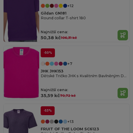
+12
Gildan GN181
Round collar T-shirt 180
Najnižší cena:
50,38 kč
106,31 kč
-50%
+7
JHK JHK153
Dětské Tričko JHK s Kvalitním Bavlněným Dotykem
Najnižší cena:
35,59 kč
70,72 kč
-53%
+13
FRUIT OF THE LOOM SC6123