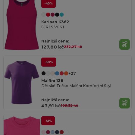
-45%
Kariban K362
GIRLS VEST
Najnižší cena:
127,80 kč
232,27 kč
-60%
+27
Malfini 138
Dětské Tričko Malfini Komfortní Styl
Najnižší cena:
43,91 kč
109,32 kč
-41%