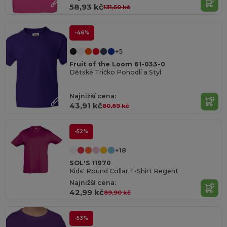
58,93 kč
131,50 kč
-46%
+5
Fruit of the Loom 61-033-0
Dětské Tričko Pohodlí a Styl
Najnižší cena:
43,91 kč
80,89 kč
-52%
+18
SOL'S 11970
Kids' Round Collar T-Shirt Regent
Najnižší cena:
42,99 kč
89,90 kč
-53%