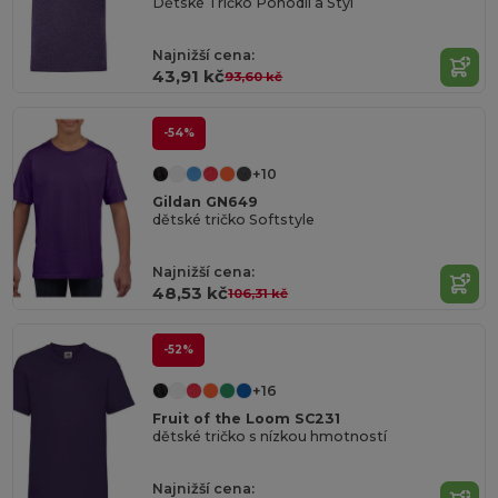
Dětské Tričko Pohodlí a Styl
Najnižší cena:
43,91 kč
93,60 kč
-54%
+10
Gildan GN649
dětské tričko Softstyle
Najnižší cena:
48,53 kč
106,31 kč
-52%
+16
Fruit of the Loom SC231
dětské tričko s nízkou hmotností
Najnižší cena: