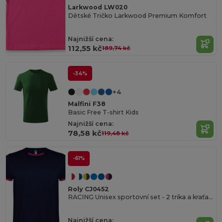
Larkwood LW020
Dětské Tričko Larkwood Premium Komfort
Najnižší cena:
112,55 kč
189,74 kč
-34%
+4
Malfini F38
Basic Free T-shirt Kids
Najnižší cena:
78,58 kč
119,48 kč
-61%
Roly CJ0452
RACING Unisex sportovní set - 2 trika a kraťase
Najnižší cena: