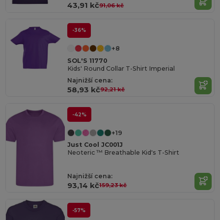
43,91 kč
91,06 kč
-36%
+8
SOL'S 11770
Kids' Round Collar T-Shirt Imperial
Najnižší cena:
58,93 kč
92,21 kč
-42%
+19
Just Cool JC001J
Neoteric ™ Breathable Kid's T-Shirt
Najnižší cena:
93,14 kč
159,23 kč
-57%