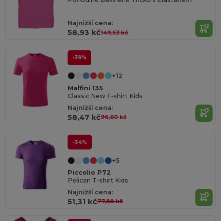
Najnižší cena:
58,93 kč
149,53 kč
-39%
+12
Malfini 135
Classic New T-shirt Kids
Najnižší cena:
58,47 kč
96,60 kč
-34%
+5
Piccolio P72
Pelican T-shirt Kids
Najnižší cena:
51,31 kč
77,88 kč