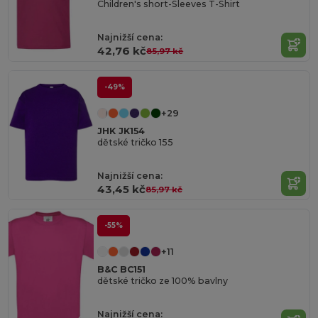
Children's short-Sleeves T-Shirt
Najnižší cena:
42,76 kč
85,97 kč
-49%
+29
JHK JK154
dětské tričko 155
Najnižší cena:
43,45 kč
85,97 kč
-55%
+11
B&C BC151
dětské tričko ze 100% bavlny
Najnižší cena: