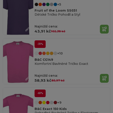
+5
Fruit of the Loom SS031
Dětské Tričko Pohodlí a Styl
Najnižší cena:
43,91 kč
102,38 kč
-31%
+10
B&C CG149
Komfortní Bavlněné Tričko Exact
Najnižší cena:
58,93 kč
85,97 kč
-61%
+9
B&C Exact 150 Kids
Pohodlné Bavlněné Tričko s Elastanem