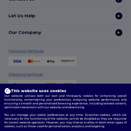
Let Us Help
Our Company
Payment Methods
Shipping Methods
This website uses cookies
Our website utilises both our own and third-party cookies for enhancing overall
functionality, remembering your preferences, analysing website performance, and
ensuring a smooth and personalised browsing experience, including tailored content,
optimised interactions with our website, and advertising.
You can manage your cookie preferences at any time. Essential cookies, which are
Follow Us
necessary for the functioning of the website, cannot be disabled as they are requisite
for correct website operation. However, you may choose to allow or block other types of
cookies, such as those used for personalisation, analytics, and targeting.