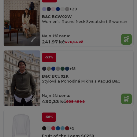
+29
B&C BCW02W
Women's Round Neck Sweatshirt # woman
Najnižší cena:
241,97 kč
470,54 kč
-53%
+15
B&C BCU02K
Stylová a Pohodlná Mikina s Kapucí B&C
Najnižší cena:
430,33 kč
908,49 kč
-58%
+9
Fruit of the Loom SC250