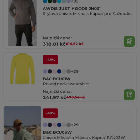
+95
AWDIS JUST HOODS JH001
Stylová Unisex Mikina s Kapucí pro Každodenní Nošení
Najnižší cena:
318,01 kč
614,52 kč
-49%
+29
B&C BCU01W
Round neck sweatshirt
Najnižší cena:
241,97 kč
470,54 kč
-49%
+29
B&C BCU03W
Unisex Městská Mikina s Kapucí BCU03W