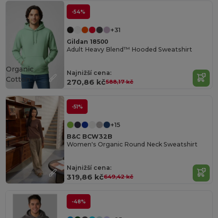
-54%
+31
Gildan 18500
Adult Heavy Blend™ Hooded Sweatshirt
Organic
Najnižší cena:
Cotton
270,86 kč
588,17 kč
-51%
+15
B&C BCW32B
Women's Organic Round Neck Sweatshirt
Najnižší cena:
319,86 kč
649,42 kč
-48%