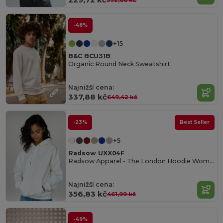
-48%
+15
B&C BCU31B
Organic Round Neck Sweatshirt
Najnižší cena:
337,88 kč
649,42 kč
-23%
Best Seller
+5
Radsow UXX04F
Radsow Apparel - The London Hoodie Women
Najnižší cena:
356,83 kč
461,99 kč
-49%