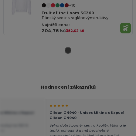
+10
Fruit of the Loom SC260
Pánský svetr s raglánovými rukávy
Najnižší cena:
204,76 kč
382,02 kč
Hodnocení zákazníků
★ ★ ★ ★ ★
x Mikina s Kapucí
Gildan GN940 - Unisex Mikina s Kapucí
Gildan GN940
oručuji na 100 %
Velmi dobrý poměr ceny a kvality. Mikina je
ñol
teplá, pohodlná a má bezchybné
zpracování. Látka je ideální pro textilní