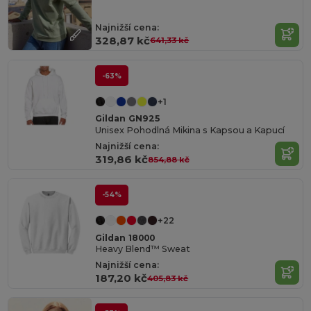
Najnižší cena:
328,87 kč
641,33 kč
-63%
+1
Gildan GN925
Unisex Pohodlná Mikina s Kapsou a Kapucí
Najnižší cena:
319,86 kč
854,88 kč
-54%
+22
Gildan 18000
Heavy Blend™ Sweat
Najnižší cena:
187,20 kč
405,83 kč