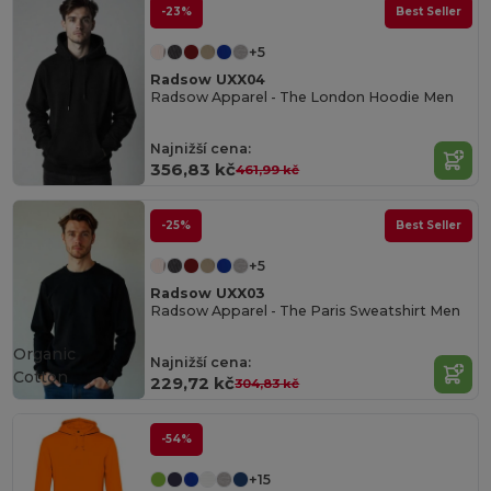
-23%
Best Seller
+5
Radsow UXX04
Radsow Apparel - The London Hoodie Men
Najnižší cena:
356,83 kč
461,99 kč
-25%
Best Seller
+5
Radsow UXX03
Radsow Apparel - The Paris Sweatshirt Men
Organic
Najnižší cena:
Cotton
229,72 kč
304,83 kč
-54%
+15