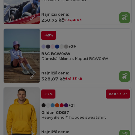
Najnižší cena:
250,75 kč
503,36 kč
-49%
+29
B&C BCW04W
Dámská Mikina s Kapucí BCW04W
Najnižší cena:
328,87 kč
641,33 kč
-52%
Best Seller
+21
Gildan GD057
HeavyBlend™ hooded sweatshirt
Najnižší cena: