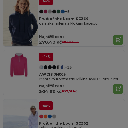
-53%
+9
Fruit of the Loom SC269
dámská mikina s klokaní kapsou
Najnižší cena:
270,40 kč
574,08 kč
-44%
+33
AWDIS JH003
Městská Kontrastní Mikina AWDIS pro Zimu
Najnižší cena:
364,92 kč
657,51 kč
-50%
Fruit of the Loom SC362
Pánská mikina s kapucí