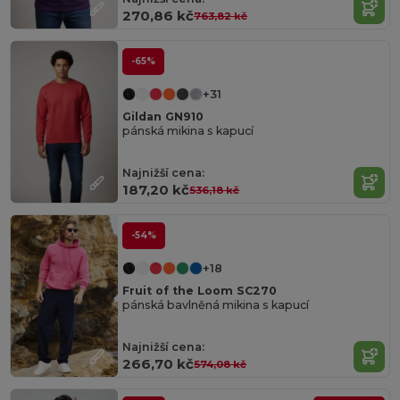
270,86 kč
763,82 kč
-65%
+31
Gildan GN910
pánská mikina s kapucí
Najnižší cena:
187,20 kč
536,18 kč
-54%
+18
Fruit of the Loom SC270
pánská bavlněná mikina s kapucí
Najnižší cena:
266,70 kč
574,08 kč