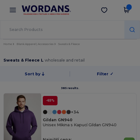
×
Aplikace Wordans
Stáhnout app
Lepší ceny v aplikaci!
Home
Blank Apparel | Accessories
Sweats & Fleece
Sweats & Fleece L
wholesale and retail
Sort by
Filter
✓
385 results.
-65%
+34
Gildan GN940
Unisex Mikina s Kapucí Gildan GN940
Najnižší cena: