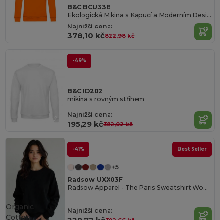
B&C BCU33B
Ekologická Mikina s Kapucí a Moderním Designem
Najnižší cena:
378,10 kč
822,98 kč
-49%
B&C ID202
mikina s rovným střihem
Najnižší cena:
195,29 kč
382,02 kč
-41%
Best Seller
+5
Radsow UXX03F
Radsow Apparel - The Paris Sweatshirt Women
Organic
Najnižší cena:
Cotton
229,72 kč
392,66 kč