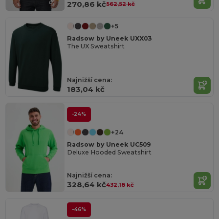
270,86 kč
562,52 kč
+5
Radsow by Uneek UXX03
The UX Sweatshirt
Najnižší cena:
183,04 kč
-24%
+24
Radsow by Uneek UC509
Deluxe Hooded Sweatshirt
Najnižší cena:
328,64 kč
432,18 kč
-46%