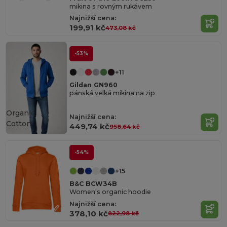
mikina s rovným rukávem
Najnižší cena:
199,91 kč
473,08 kč
-53%
+11
Gildan GN960
pánská velká mikina na zip
Organic
Najnižší cena:
Cotton
449,74 kč
958,64 kč
-54%
+15
B&C BCW34B
Women's organic hoodie
Najnižší cena:
378,10 kč
822,98 kč