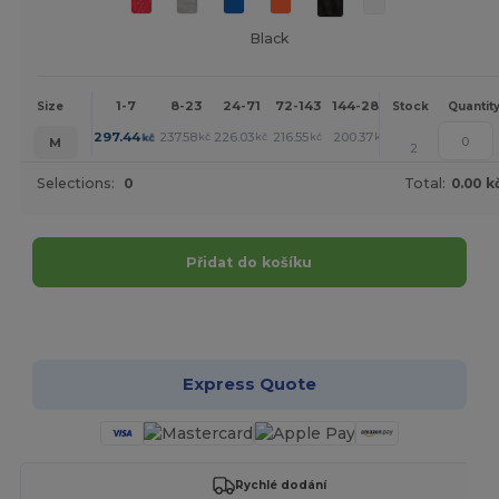
Black
1-7
8-23
24-71
72-143
144-287
288 +
More
Size
Stock
Quantit
+
297.44
237.58
226.03
216.55
200.37
186.74
kč
kč
kč
kč
kč
kč
M
2
Selections:
0
Total:
0.00 k
Přidat do košíku
Přizpůsobte si to!
Express Quote
Rychlé dodání