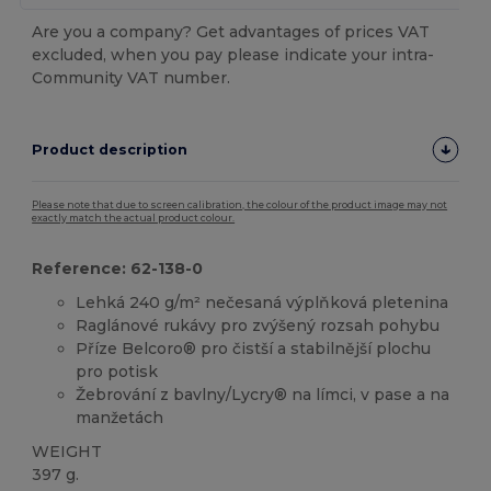
Are you a company? Get advantages of prices VAT
excluded, when you pay please indicate your intra-
Community VAT number.
Product description
Please note that due to screen calibration, the colour of the product image may not
exactly match the actual product colour.
Reference: 62-138-0
Lehká 240 g/m² nečesaná výplňková pletenina
Raglánové rukávy pro zvýšený rozsah pohybu
Příze Belcoro® pro čistší a stabilnější plochu
pro potisk
Žebrování z bavlny/Lycry® na límci, v pase a na
manžetách
WEIGHT
397 g.