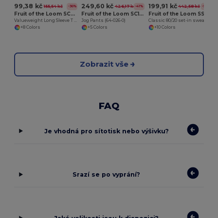
99,38 kč
249,60 kč
199,91 kč
155,54 kč
426,17 kč
442,58 kč
-36%
-41%
-55%
Fruit of the Loom SC201
Fruit of the Loom SC153C
Fruit of the Loom SS200
Valueweight Long Sleeve T (61-038-0)
Jog Pants (64-026-0)
Classic 80/20 set-in sweatshirt
+8 Colors
+5 Colors
+10 Colors
Zobrazit vše
FAQ
Je vhodná pro sítotisk nebo výšivku?
Srazí se po vyprání?