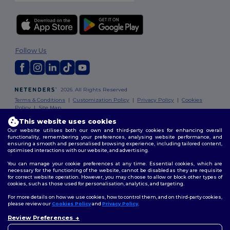
Follow Us
2026. All Rights Reserved
Terms & Conditions
|
Customization Policy
|
Privacy Policy
|
Cookies
Policy
|
Site Map
This website uses cookies
Our website utilises both our own and third-party cookies for enhancing overall
functionality, remembering your preferences, analysing website performance, and
ensuring a smooth and personalised browsing experience, including tailored content,
optimised interactions with our website, and advertising.
You can manage your cookie preferences at any time. Essential cookies, which are
necessary for the functioning of the website, cannot be disabled as they are requisite
for correct website operation. However, you may choose to allow or block other types of
cookies, such as those used for personalisation, analytics, and targeting.
For more details on how we use cookies, how to control them, and on third-party cookies,
please review our
Cookies Policy
and
Privacy Policy
.
Review Preferences
👋
Ahoj
Pokud máte jakékoli dotazy