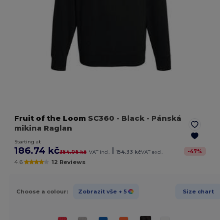
Fruit of the Loom
SC360
- Black
- Pánská
mikina Raglan
Starting at
186.74 kč
|
-
47
%
354.06 kč
VAT incl.
154.33 kč
VAT excl.
4.6
12 Reviews
Choose a colour:
Zobrazit vše
+ 5
Size chart