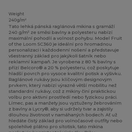
Přizpůsobitelné
Weight
240g/m²
Tato lehká pánská raglánová mikina s gramáží
240 g/m² ze směsi bavlny a polyesteru nabízí
maximální pohodlí a volnost pohybu. Model Fruit
of the Loom SC360 je ideální pro hromadnou
personalizaci i každodenní nošení a představuje
všestranný základ pro jakýkoli šatník nebo
reklamní kampaň. Je vyrobena z 80 % bavlny s
přízí Belcoro® a 20 % polyesteru, což poskytuje
hladší povrch pro vysoce kvalitní potisk a výšivku.
Raglánové rukávy jsou klíčovým designovým
prvkem, který nabízí výrazně větší mobilitu než
standardní rukávy, což z mikiny činí praktickou
volbu pro aktivní prostředí nebo fyzickou práci.
Límec, pas a manžety jsou vyztuženy žebrováním
z bavlny a Lycry®, aby si udržely tvar a zajistily
dlouhou životnost v namáhaných bodech. Ať už
hledáte čistý základ pro volnočasové outfity nebo
spolehlivé plátno pro sítotisk, tato mikina