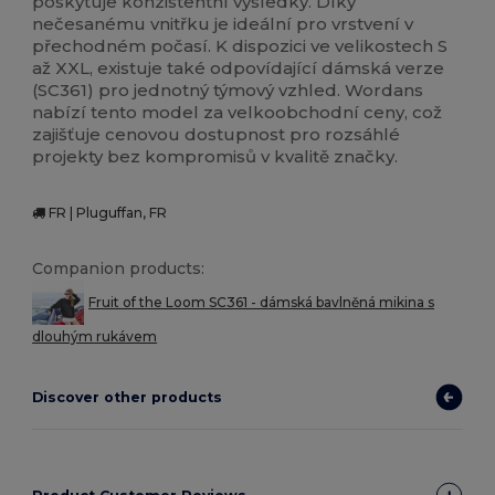
poskytuje konzistentní výsledky. Díky
nečesanému vnitřku je ideální pro vrstvení v
přechodném počasí. K dispozici ve velikostech S
až XXL, existuje také odpovídající dámská verze
(SC361) pro jednotný týmový vzhled. Wordans
nabízí tento model za velkoobchodní ceny, což
zajišťuje cenovou dostupnost pro rozsáhlé
projekty bez kompromisů v kvalitě značky.
FR | Pluguffan, FR
Companion products:
Fruit of the Loom SC361 - dámská bavlněná mikina s
dlouhým rukávem
Discover other products