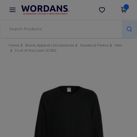
×
Aplikace Wordans
Stáhnout app
Lepší ceny v aplikaci!
Home
Blank Apparel | Accessories
Sweats & Fleece
Men
Fruit of the Loom SC360