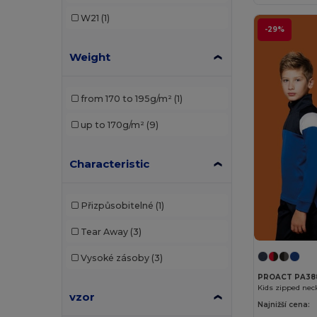
W21
(1)
-29%
Weight
from 170 to 195g/m²
(1)
up to 170g/m²
(9)
Characteristic
Přizpůsobitelné
(1)
Tear Away
(3)
Vysoké zásoby
(3)
PROACT PA38
Kids zipped neck
vzor
Najnižší cena: