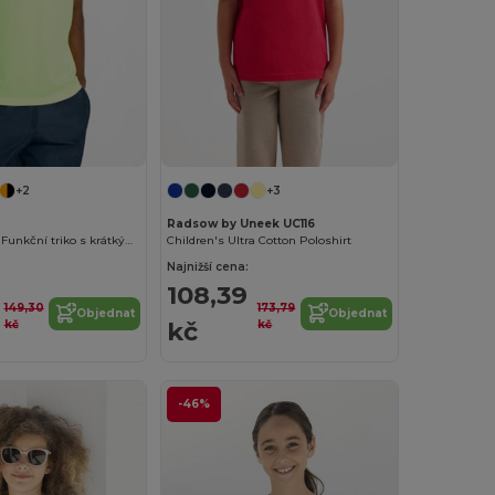
+2
+3
Radsow by Uneek UC116
INDIANAPOLIS Funkční triko s krátkým raglánovým rukávem
Children's Ultra Cotton Poloshirt
Najnižší cena:
108,39
149,30
173,79
Objednat
Objednat
kč
kč
kč
-46%