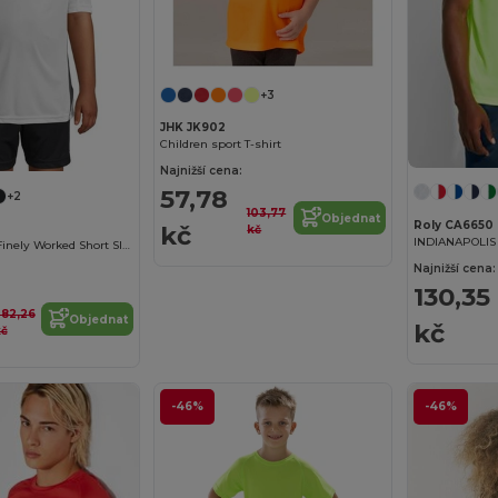
+3
JHK JK902
Children sport T-shirt
Najnižší cena:
57,78
+2
103,77
Objednat
Roly CA6650
kč
kč
Maracana Kids' Finely Worked Short Sleeve Shirt
Najnižší cena:
130,35
82,26
Objednat
kč
kč
-46%
-46%