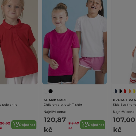
SF Men SM121
PROACT PA4
s polo shirt
Children's stretch T-shirt
Kids Eco-friend
Najnižší cena:
Najnižší cena:
120,87
107,00
220,02
217,47
Objednat
Objednat
kč
kč
č
kč