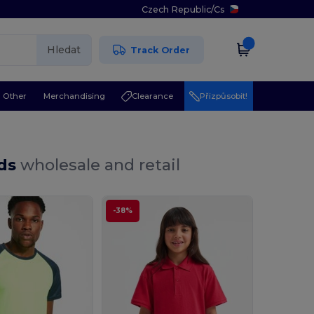
Czech Republic
/
Cs
Hledat
Track Order
Other
Merchandising
Clearance
Přizpůsobit!
ids
wholesale and retail
-38%