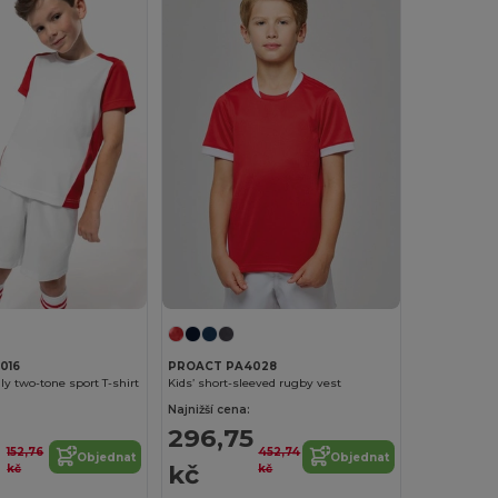
016
PROACT PA4028
ly two-tone sport T-shirt
Kids’ short-sleeved rugby vest
Najnižší cena:
296,75
152,76
452,74
Objednat
Objednat
kč
kč
kč