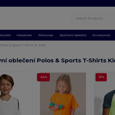
Jackets
Headwear
Workwear
Sportovní oblečení
Accessories
Polos & Sports T-Shirts
Kids
ní oblečení Polos & Sports T-Shirts K
-44%
-13%