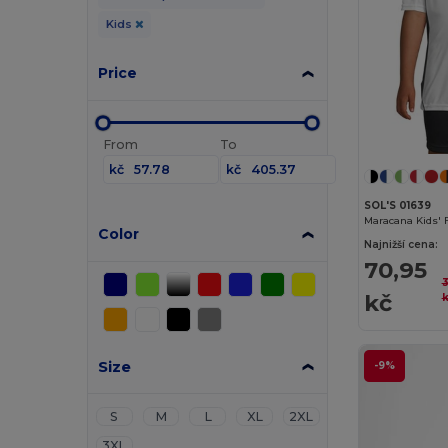
Kids
Price
From
To
kč
kč
SOL'S 01639
Color
Najnižší cena:
70,95
3
kč
Size
-9%
S
M
L
XL
2XL
3XL