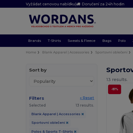
Vyžádat cenovou nabídku
|
Doručení za 24h hodin
Brands
T-Shirts
Sweats & Fleece
Bags
Polo
Home
Blank Apparel | Accessories
Sportovní oblečení
Sportov
Sort by
13 results.
-81%
Filters
« Reset
Selected
13 results.
Blank Apparel | Accessories
Sportovní oblečení
Polos & Sports T-Shirts