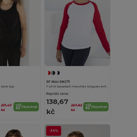
3
SF Mini SM271
 tank top
T-shirt baseball manches longues enfant
Najnižší cena:
138,67
217,47
257,92
Objednat
Objednat
kč
kč
kč
-34%