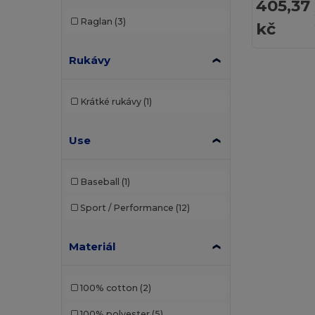
405,37
Raglan
(3)
kč
Rukávy
Krátké rukávy
(1)
Use
Baseball
(1)
Sport / Performance
(12)
Materiál
100% cotton
(2)
100% polyester
(5)