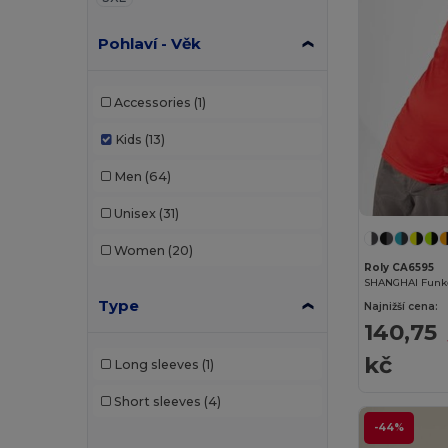
Pohlaví - Věk
Accessories
(1)
Kids
(13)
Men
(64)
Unisex
(31)
Women
(20)
Roly CA6595
Type
Najnižší cena:
140,75
kč
Long sleeves
(1)
Short sleeves
(4)
-44%