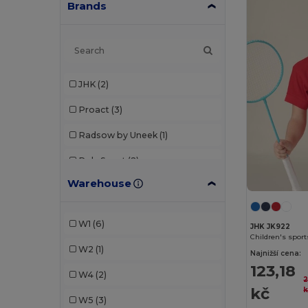
Brands
JHK
(2)
Proact
(3)
Radsow by Uneek
(1)
Roly Sport
(2)
Warehouse
SF Men
(1)
SF Mini
(2)
W1
(6)
JHK JK922
SOL'S
(1)
Children's sport
W2
(1)
Najnižší cena:
Spiro
(1)
123,18
W4
(2)
kč
k
W5
(3)