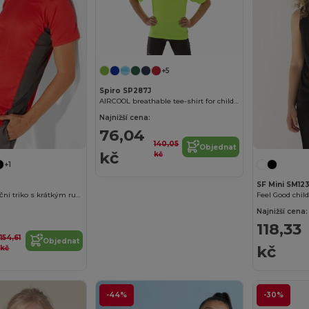
+5
Spiro SP287J
AIRCOOL breathable tee-shirt for children
Najnižší cena:
76,04
140,05
Objednat
kč
kč
+1
SF Mini SM12
SHANGHAI Funkční triko s krátkým rukávem
Feel Good child
Najnižší cena:
118,33
154,61
Objednat
kč
kč
-44%
-30%