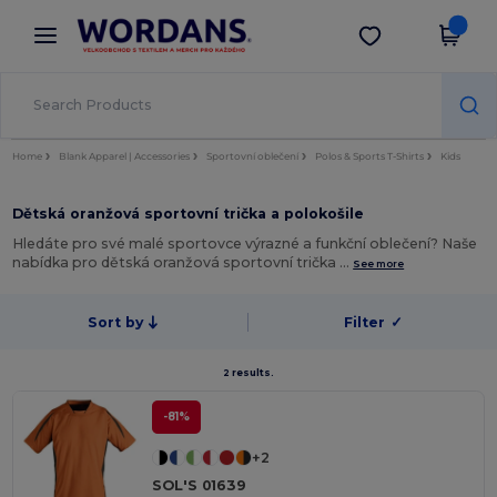
×
Aplikace Wordans
Stáhnout app
Lepší ceny v aplikaci!
Home
Blank Apparel | Accessories
Sportovní oblečení
Polos & Sports T-Shirts
Kids
Dětská oranžová sportovní trička a polokošile
Hledáte pro své malé sportovce výrazné a funkční oblečení? Naše
nabídka pro dětská oranžová sportovní trička …
See more
Sort by
Filter
✓
2 results.
-81%
+2
SOL'S 01639