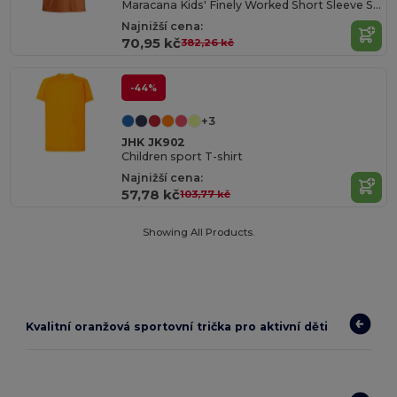
Maracana Kids' Finely Worked Short Sleeve Shirt
Najnižší cena:
70,95 kč
382,26 kč
-44%
+3
JHK JK902
Children sport T-shirt
Najnižší cena:
57,78 kč
103,77 kč
Showing All Products.
Kvalitní oranžová sportovní trička pro aktivní děti