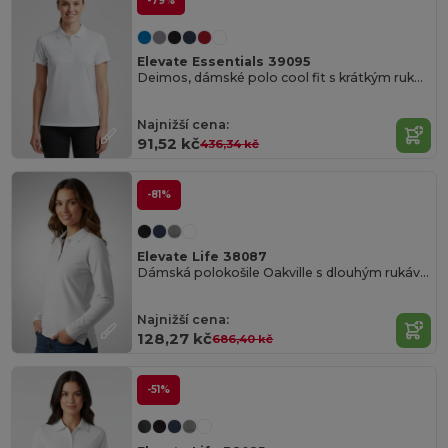
-79%
Elevate Essentials 39095
Deimos, dámské polo cool fit s krátkým rukávem
Najnižší cena:
91,52 kč
436,34 kč
-81%
Elevate Life 38087
Dámská polokošile Oakville s dlouhým rukávem
Najnižší cena:
128,27 kč
686,40 kč
-51%