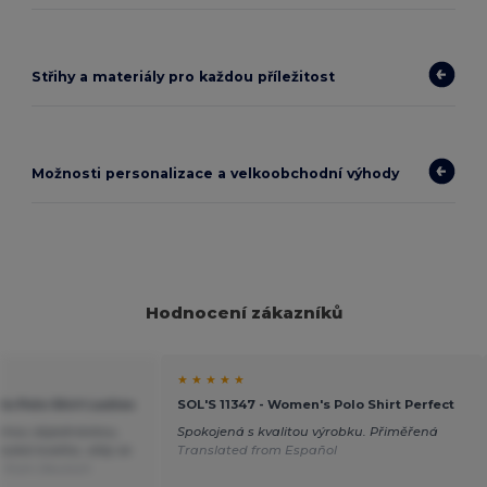
Střihy a materiály pro každou příležitost
Možnosti personalizace a velkoobchodní výhody
Hodnocení zákazníků
★ ★ ★ ★ ★
olo Polo Shirt Ladies
SOL'S 11347 - Women's Polo Shirt Perfect
s mou objednávkou,
Spokojená s kvalitou výrobku. Přiměřená
soká kvalita, vždy se
Translated from Español
d from Deutsch