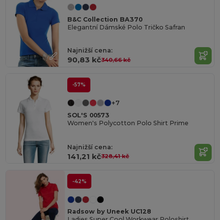
B&C Collection BA370
Elegantní Dámské Polo Tričko Safran
Najnižší cena:
90,83 kč
340,66 kč
-57%
+7
SOL'S 00573
Women's Polycotton Polo Shirt Prime
Najnižší cena:
141,21 kč
328,41 kč
-42%
Radsow by Uneek UC128
Ladies Super Cool Workwear Poloshirt