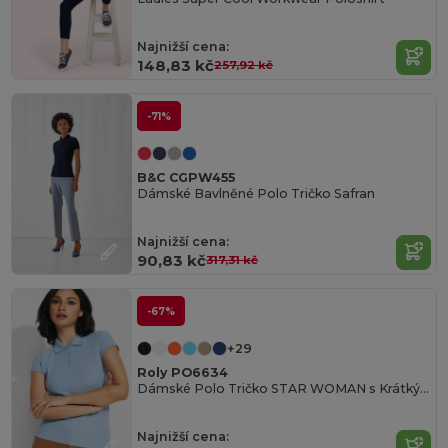
Najnižší cena:
148,83 kč
257,92 kč
-71%
B&C CGPW455
Dámské Bavlněné Polo Tričko Safran
Najnižší cena:
90,83 kč
317,31 kč
-67%
+29
Roly PO6634
Dámské Polo Tričko STAR WOMAN s Krátkým Rukávem
Najnižší cena: