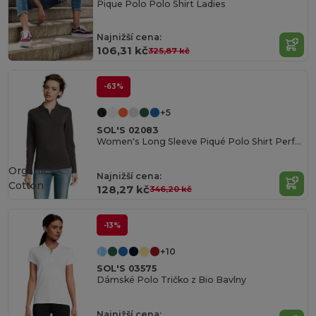
Pique Polo Polo Shirt Ladies
Najnižší cena:
106,31 kč
325,87 kč
-63%
+5
SOL'S 02083
Women's Long Sleeve Piqué Polo Shirt Perfect Lsl
Organic
Najnižší cena:
Cotton
128,27 kč
346,20 kč
-13%
+10
SOL'S 03575
Dámské Polo Tričko z Bio Bavlny
Najnižší cena: