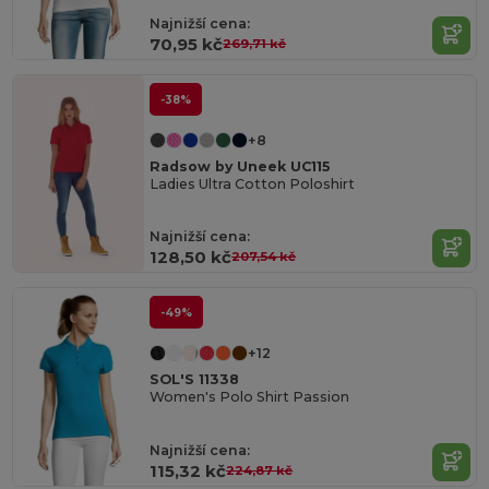
Najnižší cena:
70,95 kč
269,71 kč
-38%
+8
Radsow by Uneek UC115
Ladies Ultra Cotton Poloshirt
Najnižší cena:
128,50 kč
207,54 kč
-49%
+12
SOL'S 11338
Women's Polo Shirt Passion
Najnižší cena:
115,32 kč
224,87 kč