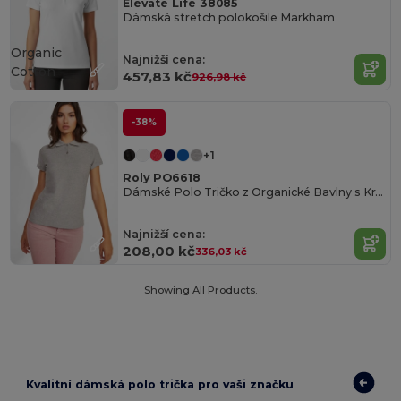
Elevate Life 38085
Dámská stretch polokošile Markham
Organic
Najnižší cena:
Cotton
457,83 kč
926,98 kč
-38%
+1
Roly PO6618
Dámské Polo Tričko z Organické Bavlny s Krátkým Rukávem
Najnižší cena:
208,00 kč
336,03 kč
Showing All Products.
Kvalitní dámská polo trička pro vaši značku