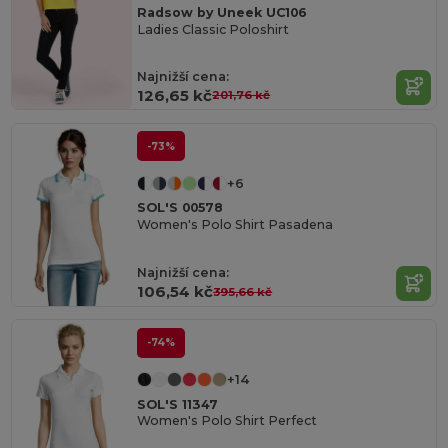
Radsow by Uneek UC106
Ladies Classic Poloshirt
Najnižší cena:
126,65 kč
201,76 kč
-73%
+6
SOL'S 00578
Women's Polo Shirt Pasadena
Najnižší cena:
106,54 kč
395,66 kč
-74%
+14
SOL'S 11347
Women's Polo Shirt Perfect