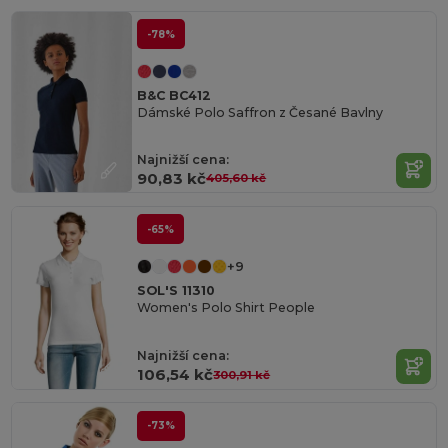
-78%
B&C BC412
Dámské Polo Saffron z Česané Bavlny
Najnižší cena:
90,83 kč
405,60 kč
-65%
+9
SOL'S 11310
Women's Polo Shirt People
Najnižší cena:
106,54 kč
300,91 kč
-73%