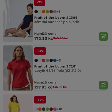
-51%
+5
Fruit of the Loom SC386
dámská bavlněná polokošile
Najnižší cena:
170,33 kč
348,98 kč
-53%
+3
Fruit of the Loom SC281
Ladyfit 65/35 Polo (63-212-0)
Najnižší cena:
157,85 kč
336,50 kč
-37%
+10