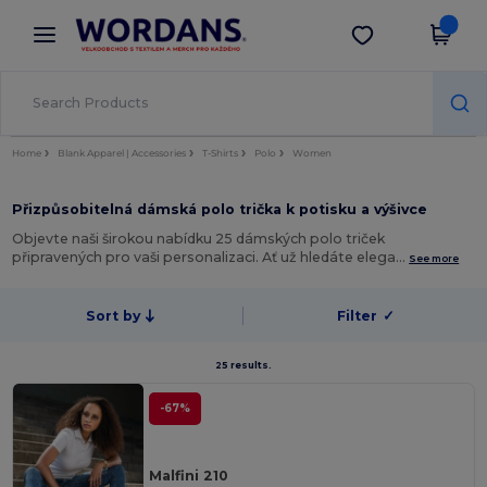
×
Aplikace Wordans
Stáhnout app
Lepší ceny v aplikaci!
Home
Blank Apparel | Accessories
T-Shirts
Polo
Women
Přizpůsobitelná dámská polo trička k potisku a výšivce
Objevte naši širokou nabídku 25 dámských polo triček
připravených pro vaši personalizaci. Ať už hledáte elega…
See more
Sort by
Filter
✓
25 results.
-67%
Malfini 210