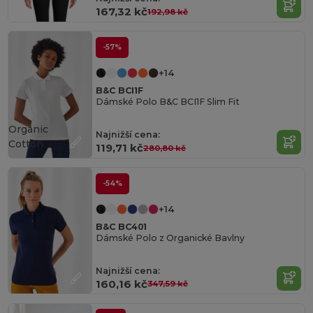
167,32 kč
192,98 kč
-57%
+14
B&C BCI1F
Dámské Polo B&C BCI1F Slim Fit
Organic
Najnižší cena:
Cotton
119,71 kč
280,80 kč
-54%
+14
B&C BC401
Dámské Polo z Organické Bavlny
Najnižší cena:
160,16 kč
347,59 kč