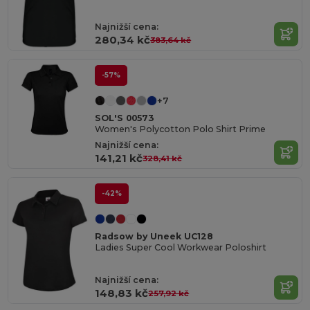
Najnižší cena:
280,34 kč
383,64 kč
-57%
+7
SOL'S 00573
Women's Polycotton Polo Shirt Prime
Najnižší cena:
141,21 kč
328,41 kč
-42%
Radsow by Uneek UC128
Ladies Super Cool Workwear Poloshirt
Najnižší cena:
148,83 kč
257,92 kč