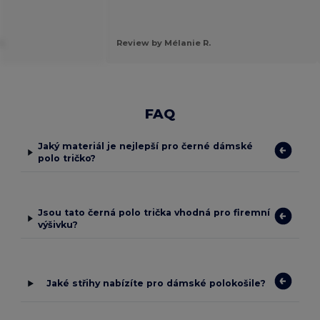
.
Review by Mélanie R.
FAQ
Jaký materiál je nejlepší pro černé dámské
polo tričko?
Jsou tato černá polo trička vhodná pro firemní
výšivku?
Jaké střihy nabízíte pro dámské polokošile?