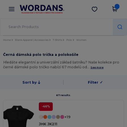
×
Aplikace Wordans
Stáhnout app
Lepší ceny v aplikaci!
Home
Blank Apparel | Accessories
T-Shirts
Polo
Women
Černá dámská polo trička a polokošile
Hledáte elegantní a univerzální základ šatníku? Naše kolekce pro
černé dámské polo tričko nabízí 67 modelů od…
See more
Sort by
Filter
✓
67 results.
-46%
+19
JHK JK211