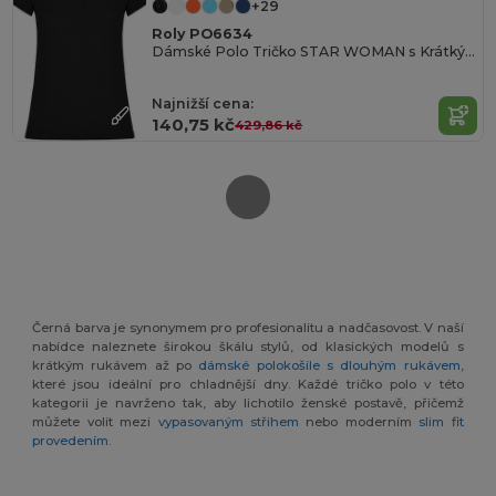
+29
Roly PO6634
Dámské Polo Tričko STAR WOMAN s Krátkým Rukávem
Najnižší cena:
140,75 kč
429,86 kč
Černá barva je synonymem pro profesionalitu a nadčasovost. V naší
nabídce naleznete širokou škálu stylů, od klasických modelů s
krátkým rukávem až po
dámské polokošile s dlouhým rukávem
,
které jsou ideální pro chladnější dny. Každé tričko polo v této
kategorii je navrženo tak, aby lichotilo ženské postavě, přičemž
můžete volit mezi
vypasovaným střihem
nebo moderním
slim fit
provedením
.