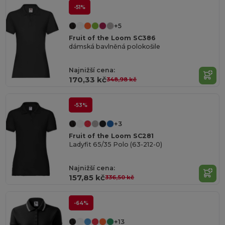
-51%
+5
Fruit of the Loom SC386
dámská bavlněná polokošile
Najnižší cena:
170,33 kč
348,98 kč
-53%
+3
Fruit of the Loom SC281
Ladyfit 65/35 Polo (63-212-0)
Najnižší cena:
157,85 kč
336,50 kč
-64%
+13