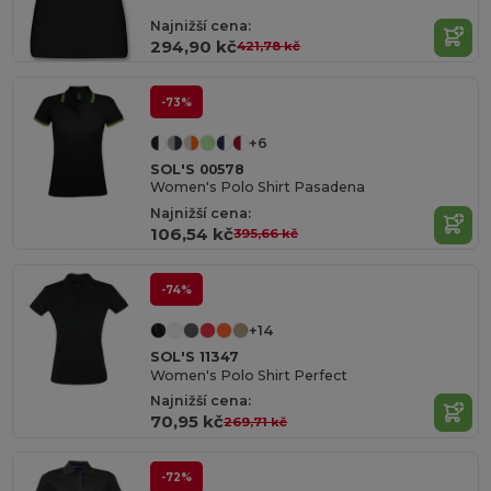
Najnižší cena:
294,90 kč
421,78 kč
-73%
+6
SOL'S 00578
Women's Polo Shirt Pasadena
Najnižší cena:
106,54 kč
395,66 kč
-74%
+14
SOL'S 11347
Women's Polo Shirt Perfect
Najnižší cena:
70,95 kč
269,71 kč
-72%