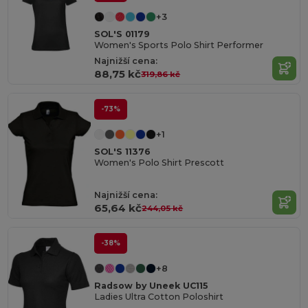
+3
SOL'S 01179
Women's Sports Polo Shirt Performer
Najnižší cena:
88,75 kč
319,86 kč
-73%
+1
SOL'S 11376
Women's Polo Shirt Prescott
Najnižší cena:
65,64 kč
244,05 kč
-38%
+8
Radsow by Uneek UC115
Ladies Ultra Cotton Poloshirt