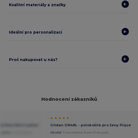
Kvalitní materiály a značky
Ideální pro personalizaci
Proč nakupovat u nás?
Hodnocení zákazníků
★ ★ ★ ★ ★
olo Polo Shirt Ladies
Gildan GN48L - polokošile pro ženy Pique
kvalita
Translated
Skvělé
Translated from Français