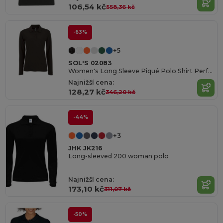
106,54 kč
558,36 kč
-63%
+5
SOL'S 02083
Women's Long Sleeve Piqué Polo Shirt Perfect Lsl
Najnižší cena:
128,27 kč
346,20 kč
-44%
+3
JHK JK216
Long-sleeved 200 woman polo
Najnižší cena:
173,10 kč
311,07 kč
-50%