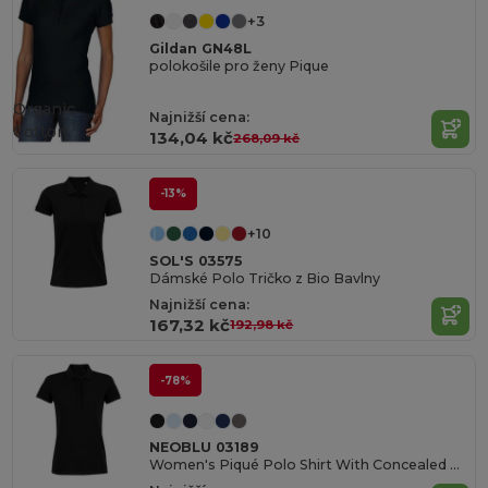
+3
Gildan GN48L
polokošile pro ženy Pique
Organic
Najnižší cena:
Cotton
134,04 kč
268,09 kč
-13%
+10
SOL'S 03575
Dámské Polo Tričko z Bio Bavlny
Najnižší cena:
167,32 kč
192,98 kč
-78%
NEOBLU 03189
Women's Piqué Polo Shirt With Concealed Placket Owen Women