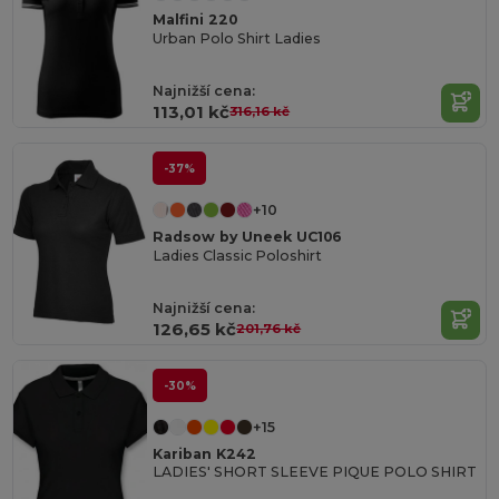
Malfini 220
Urban Polo Shirt Ladies
Najnižší cena:
113,01 kč
316,16 kč
-37%
+10
Radsow by Uneek UC106
Ladies Classic Poloshirt
Najnižší cena:
126,65 kč
201,76 kč
-30%
+15
Kariban K242
LADIES' SHORT SLEEVE PIQUE POLO SHIRT