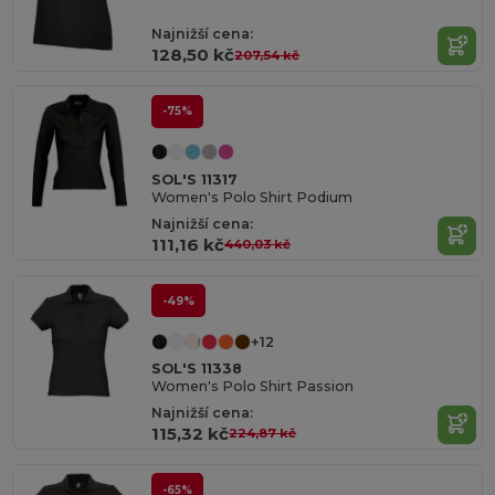
Najnižší cena:
128,50 kč
207,54 kč
-75%
SOL'S 11317
Women's Polo Shirt Podium
Najnižší cena:
111,16 kč
440,03 kč
-49%
+12
SOL'S 11338
Women's Polo Shirt Passion
Najnižší cena:
115,32 kč
224,87 kč
-65%