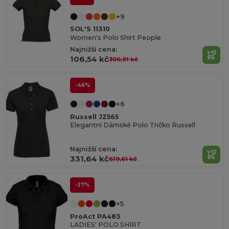
+9
SOL'S 11310
Women's Polo Shirt People
Najnižší cena:
106,54 kč
300,91 kč
-46%
+6
Russell JZ565
Elegantní Dámské Polo Tričko Russell
Najnižší cena:
331,64 kč
619,61 kč
-27%
+5
ProAct PA483
LADIES' POLO SHIRT