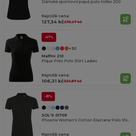
Dámské sportovní piqué polo tričko 200
Najnižší cena:
127,34 kč
235,27 kč
-67%
+30
Malfini 210
Pique Polo Polo Shirt Ladies
Najnižší cena:
106,31 kč
325,87 kč
-81%
SOL'S 01709
Phoenix Women's Cotton Elastane Polo Shirt
Najnižší cena: