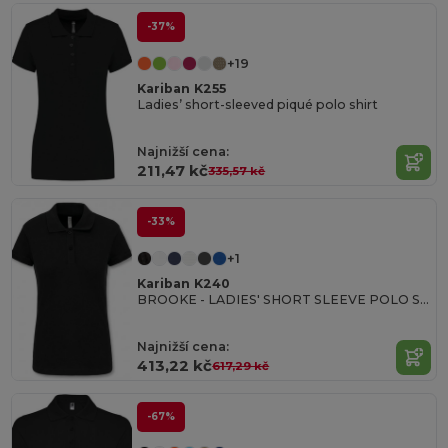
-37%
+19
Kariban K255
Ladies’ short-sleeved piqué polo shirt
Najnižší cena:
211,47 kč
335,57 kč
-33%
+1
Kariban K240
BROOKE - LADIES' SHORT SLEEVE POLO SHIRT
Najnižší cena:
413,22 kč
617,29 kč
-67%