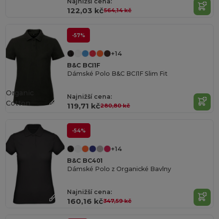
Najnižší cena:
122,03 kč
564,14 kč
-57%
+14
B&C BCI1F
Dámské Polo B&C BCI1F Slim Fit
Organic
Najnižší cena:
Cotton
119,71 kč
280,80 kč
-54%
+14
B&C BC401
Dámské Polo z Organické Bavlny
Najnižší cena:
160,16 kč
347,59 kč