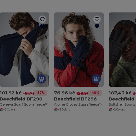
101,92 kč
76,96 kč
187,43 kč
-37%
-40%
161,78 kč
128,96 kč
3
Beechfield BF290
Beechfield BF296
Beechfield
Geneva Scarf Suprafleece™
Alpine Gloves Suprafleece™
Softshell Sports
+2 Colors
+2 Colors
+2 Colors