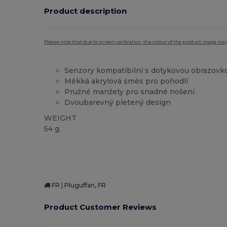
Product description
Please note that due to screen calibration, the colour of the product image may
Senzory kompatibilní s dotykovou obrazovk
Měkká akrylová směs pro pohodlí
Pružné manžety pro snadné nošení
Dvoubarevný pletený design
WEIGHT
54 g.
Vysoké zásoby
FR | Pluguffan, FR
Product Customer Reviews