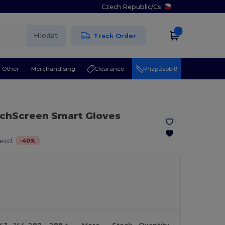
Czech Republic
/
Cs
Hledat
Track Order
Other
Merchandising
Clearance
Přizpůsobit!
chScreen Smart Gloves
-
40
%
excl.