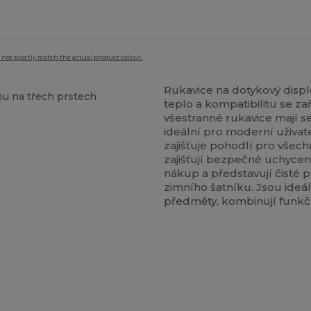
 not exactly match the actual product colour.
Rukavice na dotykový displ
ou na třech prstech
teplo a kompatibilitu se za
všestranné rukavice mají s
ideální pro moderní uživat
zajišťuje pohodlí pro všec
zajišťují bezpečné uchycen
nákup a představují čisté 
zimního šatníku. Jsou ideá
předměty, kombinují funk