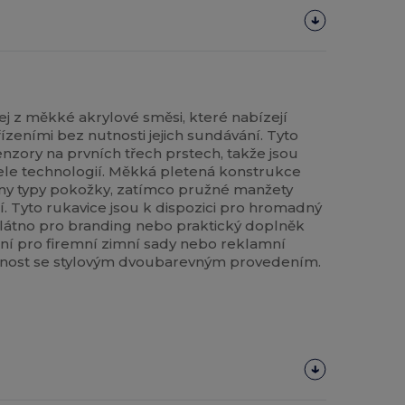
ej z měkké akrylové směsi, které nabízejí
řízeními bez nutnosti jejich sundávání. Tyto
enzory na prvních třech prstech, takže jsou
ele technologií. Měkká pletená konstrukce
hny typy pokožky, zatímco pružné manžety
í. Tyto rukavice jsou k dispozici pro hromadný
plátno pro branding nebo praktický doplněk
lní pro firemní zimní sady nebo reklamní
čnost se stylovým dvoubarevným provedením.