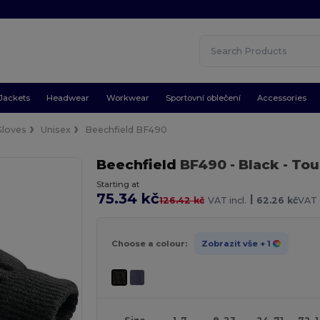
Jackets
Headwear
Workwear
Sportovní oblečení
Accessories
Gloves
Unisex
Beechfield BF490
Beechfield
BF490
- Black
- Tou
Starting at
75.34 kč
|
126.42 kč
VAT incl.
62.26 kč
VAT 
Choose a colour:
Zobrazit vše
+ 1