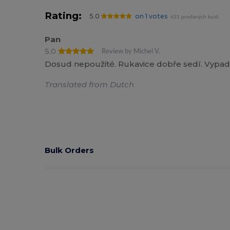
Rating:
5.0
on 1 votes
631 prodaných kusů
Pan
5.0
Review by Michel V.
Dosud nepoužité. Rukavice dobře sedí. Vypad
Translated from Dutch
Bulk Orders