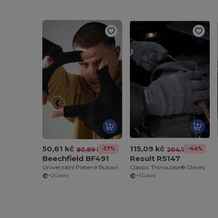
50,61 kč
115,09 kč
-37%
-44%
80,89 kč
204,76 kč
Beechfield BF491
Result RS147
Univerzální Pletené Rukavice Beechfield
Classic Thinsulate® Gloves
+2 Colors
+3 Colors