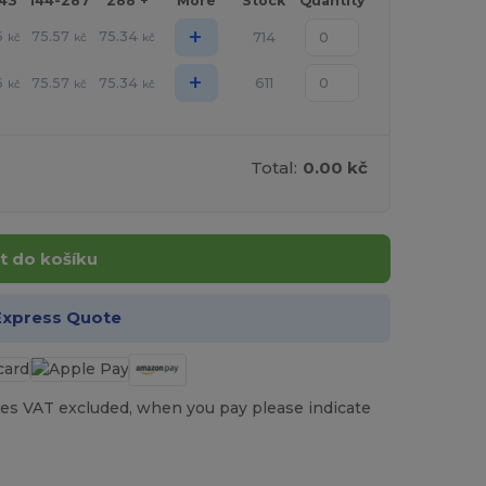
143
144-287
288 +
More
Stock
Quantity
+
6
75.57
75.34
714
kč
kč
kč
+
6
75.57
75.34
611
kč
kč
kč
Total:
0.00 kč
t do košíku
Express Quote
es VAT excluded, when you pay please indicate