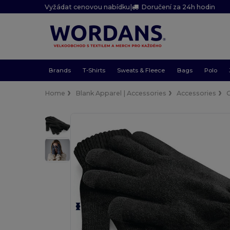
Vyžádat cenovou nabídku
|
Doručení za 24h hodin
Brands
T-Shirts
Sweats & Fleece
Bags
Polo
Home
Blank Apparel | Accessories
Accessories