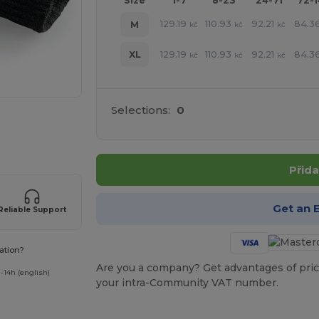
Size
1-7
8-23
24-71
72-
129.19
110.93
92.21
84.3
M
kč
kč
kč
129.19
110.93
92.21
84.3
XL
kč
kč
kč
Selections:
0
 své produkty
Přida
Get an 
Reliable Support
ation?
Are you a company? Get advantages of pric
-14h (english)
your intra-Community VAT number.