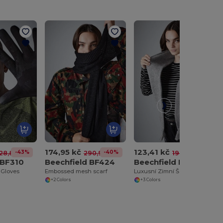
174,95 kč
123,41 kč
-43%
-40%
-37%
28,87 kč
290,97 kč
197,37 kč
 BF310
Beechfield BF424
Beechfield BF470
 Gloves
Embossed mesh scarf
Luxusní Zimní Šála Beechfield BF470
+2 Colors
+3 Colors