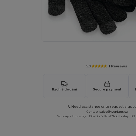
Vyžádejte si individuální nabídku pro
5.0
1 Reviews
Rychlé dodání
Secure payment
Need assistance or to request a quot
Contact
sales@wordans.ca
Monday - Thursday : 10h-13h & 14h-17h30 Friday : 10h