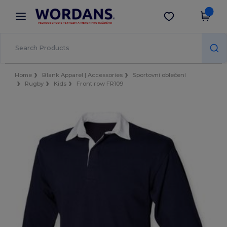
×
Aplikace Wordans
Stáhnout app
Lepší ceny v aplikaci!
Home
Blank Apparel | Accessories
Sportovní oblečení
Rugby
Kids
Front row FR109