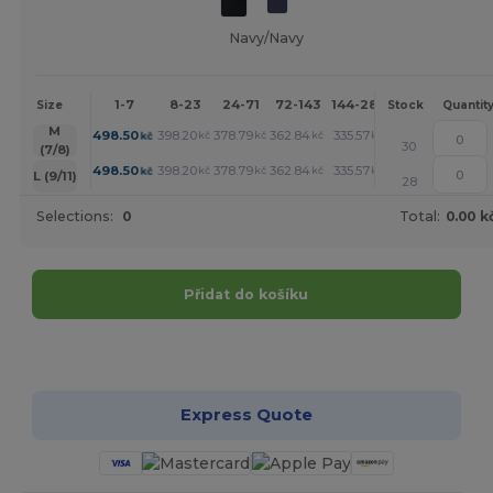
Navy/Navy
1-7
8-23
24-71
72-143
144-287
288 +
More
Size
Stock
Quantit
+
M
498.50
398.20
378.79
362.84
335.57
312.92
kč
kč
kč
kč
kč
kč
30
(7/8)
+
498.50
398.20
378.79
362.84
335.57
312.92
kč
kč
kč
kč
kč
kč
L (9/11)
28
Selections:
0
Total:
0.00 k
Přidat do košíku
Přizpůsobte si to!
Express Quote