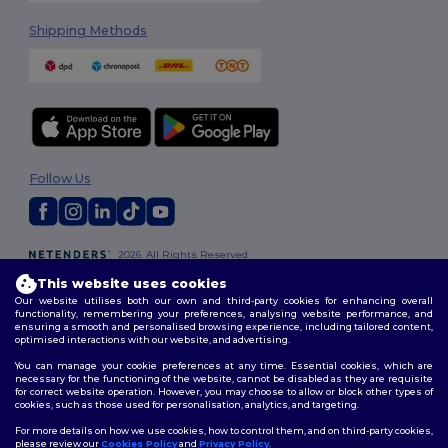
Shipping Methods
Follow Us
2026. All Rights Reserved
Terms & Conditions
|
Customization Policy
|
Privacy Policy
|
Cookies
This website uses cookies
Policy
|
Site Map
Our website utilises both our own and third-party cookies for enhancing overall
functionality, remembering your preferences, analysing website performance, and
ensuring a smooth and personalised browsing experience, including tailored content,
optimised interactions with our website, and advertising.
You can manage your cookie preferences at any time. Essential cookies, which are
necessary for the functioning of the website, cannot be disabled as they are requisite
for correct website operation. However, you may choose to allow or block other types of
cookies, such as those used for personalisation, analytics, and targeting.
For more details on how we use cookies, how to control them, and on third-party cookies,
please review our
Cookies Policy
and
Privacy Policy
.