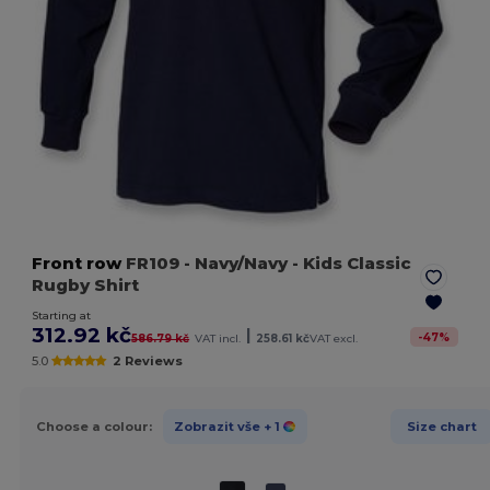
Front row
FR109
- Navy/Navy
- Kids Classic
Rugby Shirt
Starting at
312.92 kč
|
-
47
%
586.79 kč
VAT incl.
258.61 kč
VAT excl.
5.0
2 Reviews
Choose a colour:
Zobrazit vše
+ 1
Size chart