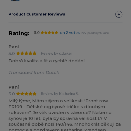
Product Customer Reviews
Rating:
5.0
on 2 votes
227 prodaných kusů
Paní
5.0
Review by c.duiker
Dobrá kvalita a fit a rychlé dodání
Translated from Dutch
Paní
5.0
Review by Katharina S.
Milý týme, Mám zájem o velikosti "Front row
FR109 - Dětské ragbyové tričko s dlouhým
rukávem". Je věk uveden v závorce? Našemu
synovi je 10 let, byla by správná velikost L? V
současné době nosí 140/146. Mnohokrát děkuji za
pomoc a s pozdravem Katharina Svendsen