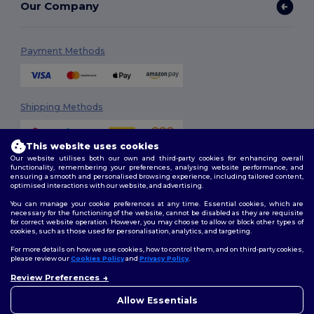
Our Company
Payment Methods
Shipping Methods
This website uses cookies
Our website utilises both our own and third-party cookies for enhancing overall
functionality, remembering your preferences, analysing website performance, and
ensuring a smooth and personalised browsing experience, including tailored content,
optimised interactions with our website, and advertising.
You can manage your cookie preferences at any time. Essential cookies, which are
Follow Us
necessary for the functioning of the website, cannot be disabled as they are requisite
for correct website operation. However, you may choose to allow or block other types of
cookies, such as those used for personalisation, analytics, and targeting.
For more details on how we use cookies, how to control them, and on third-party cookies,
please review our
Cookies Policy
and
Privacy Policy
.
2026. All Rights Reserved
Review Preferences
Terms & Conditions
|
Customization Policy
|
Privacy Policy
|
Cookies
👋
Ahoj
Policy
|
Site Map
Pokud máte jakékoli dotazy
Allow Essentials
nebo obavy, můžete nás