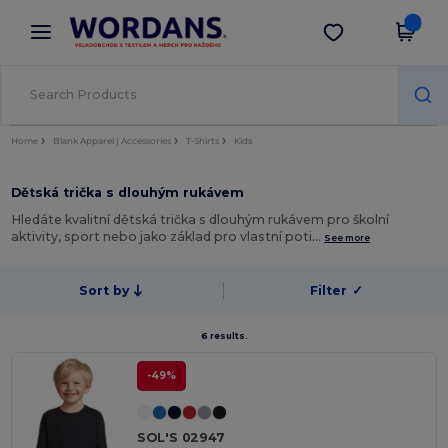
×
Aplikace Wordans
Stáhnout app
Lepší ceny v aplikaci!
Home
Blank Apparel | Accessories
T-Shirts
Kids
Dětská trička s dlouhým rukávem
Hledáte kvalitní dětská trička s dlouhým rukávem pro školní
aktivity, sport nebo jako základ pro vlastní poti…
See more
Sort by
Filter
✓
6 results.
-49%
SOL'S 02947