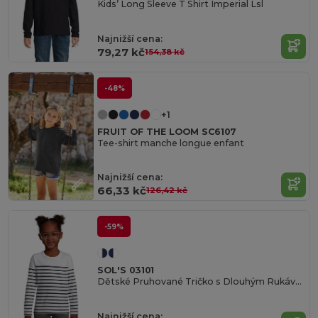
Kids’ Long Sleeve T Shirt Imperial Lsl
Najnižší cena:
79,27 kč
154,38 kč
-48%
+1
FRUIT OF THE LOOM SC6107
Tee-shirt manche longue enfant
Najnižší cena:
66,33 kč
126,42 kč
-59%
SOL'S 03101
Dětské Pruhované Tričko s Dlouhým Rukávem
Najnižší cena: