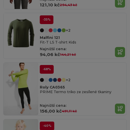
121,10 kč
294,43 kč
-35%
+2
Malfini 121
Fit-T LS T-shirt Kids
Najnižší cena:
94,06 kč
144,21 kč
-68%
+2
Roly CA0365
PRIME Termo triko ze zesílené tkaniny
Najnižší cena:
156,00 kč
491,11 kč
-40%