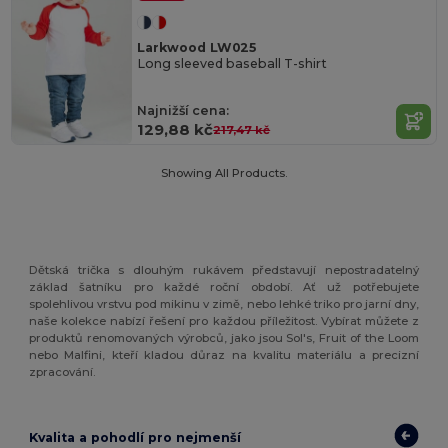
Larkwood LW025
Long sleeved baseball T-shirt
Najnižší cena:
129,88 kč
217,47 kč
Showing All Products.
Dětská trička s dlouhým rukávem představují nepostradatelný
základ šatníku pro každé roční období. Ať už potřebujete
spolehlivou vrstvu pod mikinu v zimě, nebo lehké triko pro jarní dny,
naše kolekce nabízí řešení pro každou příležitost. Vybírat můžete z
produktů renomovaných výrobců, jako jsou Sol's, Fruit of the Loom
nebo Malfini, kteří kladou důraz na kvalitu materiálu a precizní
zpracování.
Kvalita a pohodlí pro nejmenší