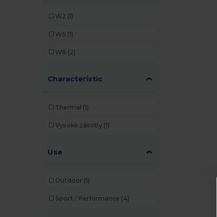
W2
(1)
W5
(1)
W8
(2)
Characteristic
Thermal
(1)
Vysoké zásoby
(1)
Use
Outdoor
(1)
Sport / Performance
(4)