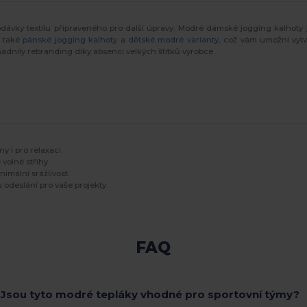
dávky textilu připraveného pro další úpravy. Modré dámské jogging kalhoty
e také
pánské jogging kalhoty
a
dětské modré varianty
, což vám umožní vytvo
adnily rebranding díky absenci velkých štítků výrobce.
y i pro relaxaci.
volné střihy.
nimální srážlivost.
odeslání pro vaše projekty.
FAQ
Jsou tyto modré tepláky vhodné pro sportovní týmy?