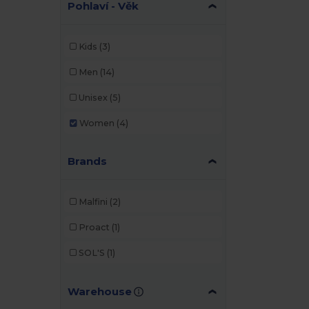
Pohlaví - Věk
Kids
(3)
Men
(14)
Unisex
(5)
Women
(4)
Brands
Malfini
(2)
Proact
(1)
SOL'S
(1)
Warehouse