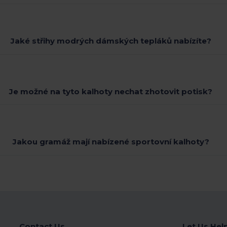
Jaké střihy modrých dámských tepláků nabízíte?
Je možné na tyto kalhoty nechat zhotovit potisk?
Jakou gramáž mají nabízené sportovní kalhoty?
Contact Us
Let Us Hel