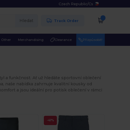
Czech Republic
/
Cs
Hledat
Track Order
Other
Merchandising
Clearance
Přizpůsobit!
yl a funkčnost. Ať už hledáte sportovní oblečení
a, naše nabídka zahrnuje kvalitní kousky od
omfort a jsou ideální pro potisk oblečení v rámci
-41%