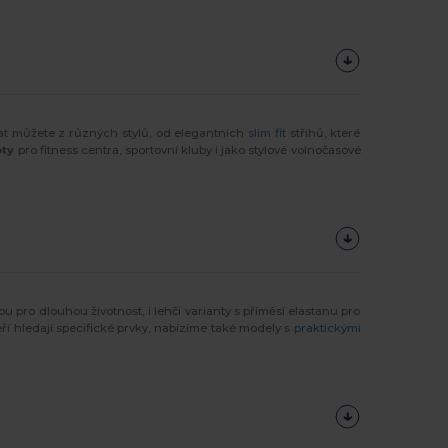
at můžete z různých stylů, od elegantních
slim fit
střihů, které
oty
pro fitness centra, sportovní kluby i jako stylové volnočasové
 pro dlouhou životnost, i lehčí varianty s příměsí elastanu pro
teří hledají specifické prvky, nabízíme také modely s
praktickými