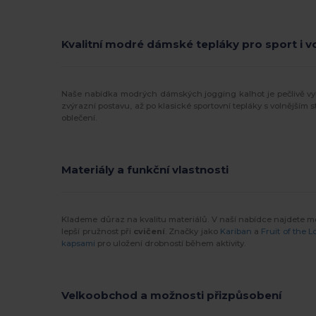
Kvalitní modré dámské tepláky pro sport i v
Naše nabídka modrých dámských jogging kalhot je pečlivě vyb
zvýrazní postavu, až po klasické sportovní tepláky s volnějším 
oblečení.
Materiály a funkční vlastnosti
Klademe důraz na kvalitu materiálů. V naší nabídce najdete mod
lepší pružnost při
cvičení
. Značky jako
Kariban
a
Fruit of the 
kapsami
pro uložení drobností během aktivity.
Velkoobchod a možnosti přizpůsobení