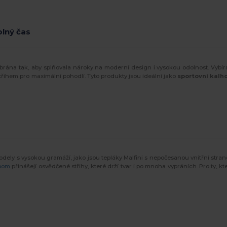
olný čas
rána tak, aby splňovala nároky na moderní design i vysokou odolnost. Vybír
střihem pro maximální pohodlí. Tyto produkty jsou ideální jako
sportovní kalh
ely s vysokou gramáží, jako jsou tepláky Malfini s nepočesanou vnitřní stranou
Loom
přinášejí osvědčené střihy, které drží tvar i po mnoha vypráních. Pro ty, k