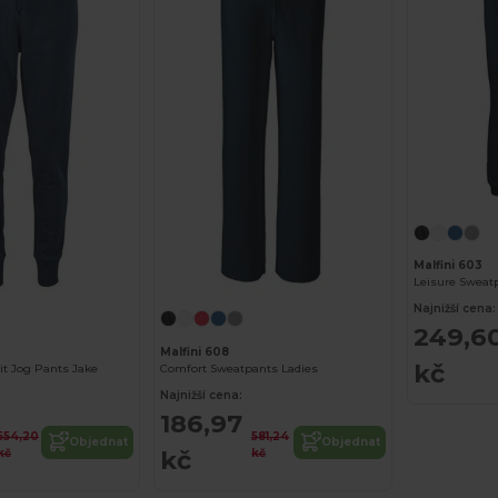
Malfini 603
Leisure Sweat
Najnižší cena:
249,6
Malfini 608
kč
t Jog Pants Jake
Comfort Sweatpants Ladies
Najnižší cena:
186,97
554,20
581,24
Objednat
Objednat
kč
kč
kč