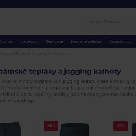
Jackets
Headwear
Workwear
Sportovní oblečení
Accessories
Pants & Shorts
Jogging
Women
dámské tepláky a jogging kalhoty
 kolekci modrých dámských jogging kalhot, které kombinují st
ní trénink, oblečení na běhání nebo pohodlné oblečení na dom
Malfini či Sol's. Všechny modely jsou navrženy pro maximální k
mního brandingu.
-68%
-47%