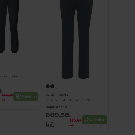
pants Ladies
0
469,38
ProAct PA175
Objednat
kč
LADIES' STRETCH TROUSERS
Najnižší cena:
809,58
1
Objednat
380,88
kč
kč