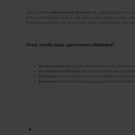
Jako přední
velkoobchod oblečení
se specializujeme na do
Pokud potřebujete vybavit celý tým, v naší nabídce naleznet
Produkty od
Build Your Brand
jsou navíc navrženy tak, aby usn
Proč zvolit naše sportovní oblečení?
Všestrannost:
Ideální jako oblečení na sport, do posilovn
Široká škála velikostí:
Od slim fit modelů po pohodlné 
Odolnost:
Kvalitní směsi bavlny a polyesteru zajišťují mi
Dostupnost:
Skladové zásoby připravené k okamžitému 