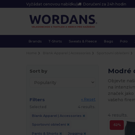
Vyžádat cenovou nabídku
|
Doručení za 24h hodin
Brands
T-Shirts
Sweats & Fleece
Bags
Polo
Home
Blank Apparel | Accessories
Sportovní oblečení
Modré 
Sort by
Objevte naši
na intenziv
značek jako 
Filters
vašeho fire
« Reset
Selected
4 results.
4 results.
Blank Apparel | Accessories
Sportovní oblečení
-52%
Pants & Shorts
Jogging