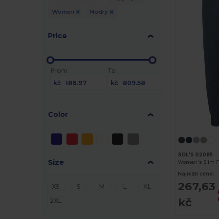
Women
Modrý
Price
From
To
kč
kč
Color
SOL'S 02085
Size
Women's Slim Fi
Najnižší cena:
267,63
XS
S
M
L
XL
kč
2XL