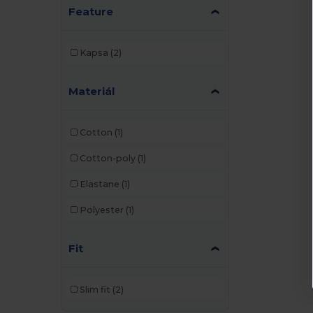
Feature
Kapsa
(2)
Materiál
Cotton
(1)
Cotton-poly
(1)
Elastane
(1)
Polyester
(1)
Fit
Slim fit
(2)