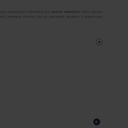
 jsou vynikajícím základem pro
potisk oblečení
nebo výšivku.
řit jednotný vizuální styl pro jakoukoli skupinu či organizaci.