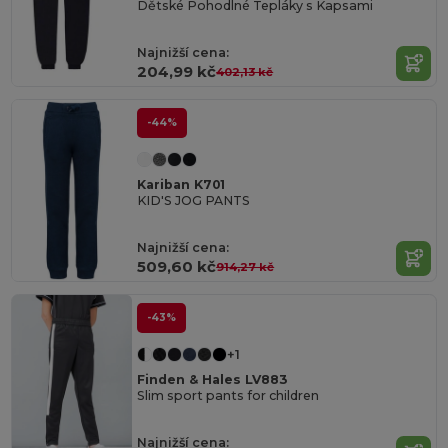
Dětské Pohodlné Tepláky s Kapsami
Najnižší cena:
204,99 kč
402,13 kč
-44%
Kariban K701
KID'S JOG PANTS
Najnižší cena:
509,60 kč
914,27 kč
-43%
+1
Finden & Hales LV883
Slim sport pants for children
Najnižší cena: