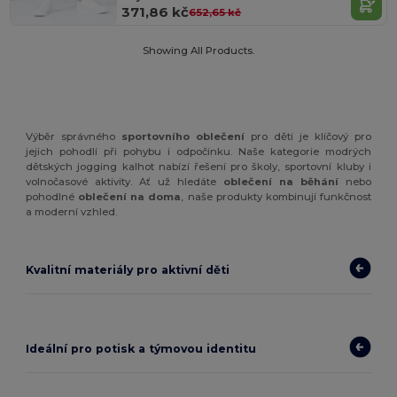
371,86 kč
652,65 kč
Showing All Products.
Výběr správného
sportovního oblečení
pro děti je klíčový pro
jejich pohodlí při pohybu i odpočinku. Naše kategorie modrých
dětských jogging kalhot nabízí řešení pro školy, sportovní kluby i
volnočasové aktivity. Ať už hledáte
oblečení na běhání
nebo
pohodlné
oblečení na doma
, naše produkty kombinují funkčnost
a moderní vzhled.
Kvalitní materiály pro aktivní děti
Ideální pro potisk a týmovou identitu