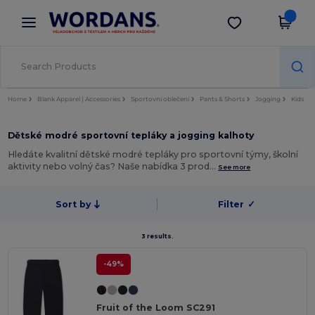
×
Aplikace Wordans
Stáhnout app
Lepší ceny v aplikaci!
Home
Blank Apparel | Accessories
Sportovní oblečení
Pants & Shorts
Jogging
Kids
Dětské modré sportovní tepláky a jogging kalhoty
Hledáte kvalitní dětské modré tepláky pro sportovní týmy, školní
aktivity nebo volný čas? Naše nabídka 3 prod…
See more
Sort by
Filter
✓
3 results.
-49%
Fruit of the Loom SC291