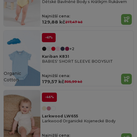
Dětské Bavlněné Body s Krátkým Rukávem
Najnižší cena:
129,88 kč
217,47 kč
-41%
+2
Kariban K831
BABIES' SHORT SLEEVE BODYSUIT
Organic
Najnižší cena:
Cotton
179,57 kč
305,99 kč
-46%
Larkwood LW655
Larkwood Organické Kojenecké Body
Najnižší cena: