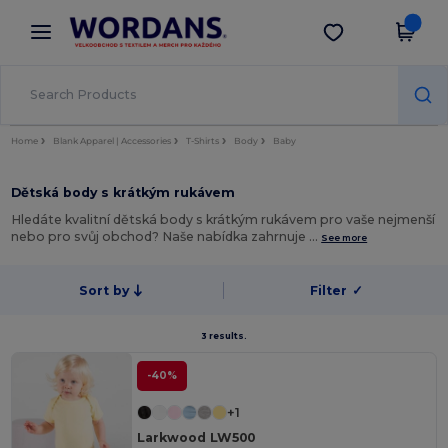
×
Aplikace Wordans
Stáhnout app
Lepší ceny v aplikaci!
Home
Blank Apparel | Accessories
T-Shirts
Body
Baby
Dětská body s krátkým rukávem
Hledáte kvalitní dětská body s krátkým rukávem pro vaše nejmenší
nebo pro svůj obchod? Naše nabídka zahrnuje …
See more
Sort by
Filter
✓
3 results.
-40%
+1
Larkwood LW500