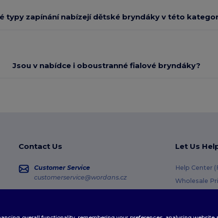
é typy zapínání nabízejí dětské bryndáky v této kategor
Jsou v nabídce i oboustranné fialové bryndáky?
Contact Us
Let Us Hel
Customer Service
Help Center 
customerservice@wordans.cz
Wholesale Pr
Returns & Re
Sales
sales@wordans.cz
Shipping Me
enhancing overall functionality, remembering your preferences, analysing websi