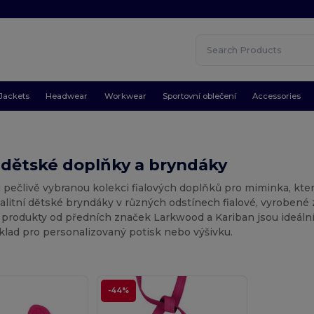
Jackets
Headwear
Workwear
Sportovní oblečení
Accessories
 dětské doplňky a bryndáky
 pečlivě vybranou kolekci fialových doplňků pro miminka, kter
litní dětské bryndáky v různých odstínech fialové, vyrobené 
 produkty od předních značek Larkwood a Kariban jsou ideální
klad pro personalizovaný potisk nebo výšivku.
-44%