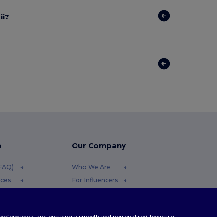
ii?
p
Our Company
(FAQ)
Who We Are
ices
For Influencers
funds
Contact Us
thods
Careers Center
te performance, and ensuring a smooth and personalised browsing