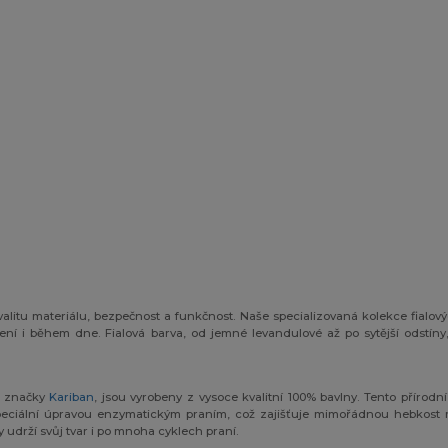
alitu materiálu, bezpečnost a funkčnost. Naše specializovaná kolekce fial
í i během dne. Fialová barva, od jemné levandulové až po sytější odstíny, 
é značky
Kariban
, jsou vyrobeny z vysoce kvalitní 100% bavlny. Tento přírodn
speciální úpravou enzymatickým praním, což zajišťuje mimořádnou hebkost 
y udrží svůj tvar i po mnoha cyklech praní.