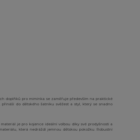
ových doplňků pro miminka se zaměřuje především na praktické
přináší do dětského šatníku svěžest a styl, který se snadno
í materiál je pro kojence ideální volbou díky své prodyšnosti a
materiálu, která nedráždí jemnou dětskou pokožku. Robustní