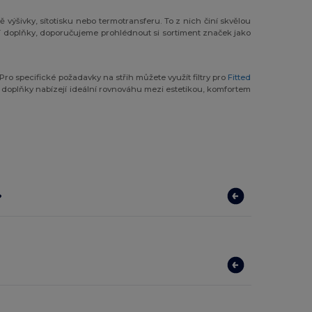
 výšivky, sítotisku nebo termotransferu. To z nich činí skvělou
lší doplňky, doporučujeme prohlédnout si sortiment značek jako
ro specifické požadavky na střih můžete využít filtry pro
Fitted
é doplňky nabízejí ideální rovnováhu mezi estetikou, komfortem
?