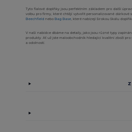
Tyto fialové doplňky jsou perfektním základem pro další úpravy
volbu pro firmy, které chtějí vytvořit personalizované dárkov
Beechfield
nebo
Bag Base
, které nabízejí širokou škálu doplňk
V naší nabídce dbáme na detaily, jako jsou různé typy zapínání
produkty. Ať už jste maloobchodník hledající kvalitní zboží p
a odolností.
Z