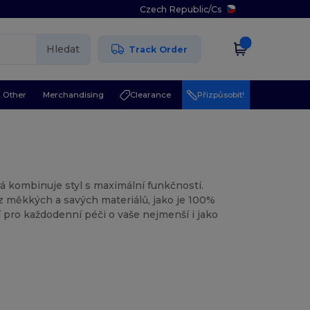
Czech Republic
/
Cs
Hledat
Track Order
Other
Merchandising
Clearance
Přizpůsobit!
á kombinuje styl s maximální funkčností.
z měkkých a savých materiálů, jako je 100%
 pro každodenní péči o vaše nejmenší i jako