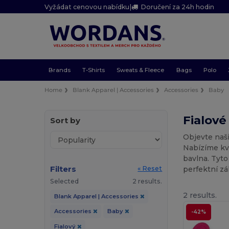
Vyžádat cenovou nabídku
|
Doručení za 24h hodin
Brands
T-Shirts
Sweats & Fleece
Bags
Polo
Home
Blank Apparel | Accessories
Accessories
Baby
Fialové
Sort by
Objevte naši
Nabízíme kva
bavlna. Tyto
Filters
perfektní zá
« Reset
Selected
2 results.
2 results.
Blank Apparel | Accessories
Accessories
Baby
-42%
Fialový