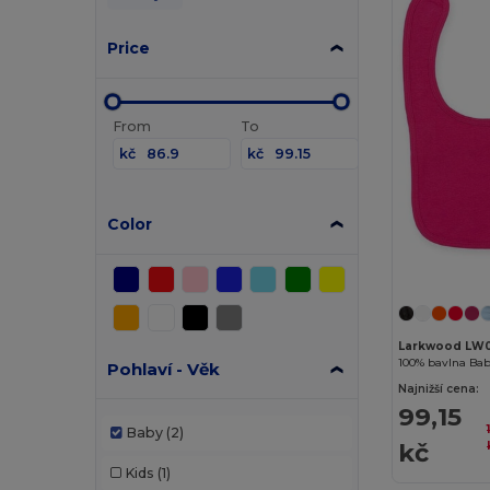
Price
From
To
kč
kč
Color
Larkwood LW
100% bavlna Bab
Pohlaví - Věk
Najnižší cena:
99,15
Baby
(2)
kč
Kids
(1)