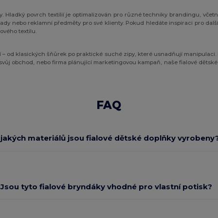
. Hladký povrch textilií je optimalizován pro různé techniky brandingu, včetně
é sady nebo reklamní předměty pro své klienty. Pokud hledáte inspiraci pro da
ového textilu.
 – od klasických šňůrek po praktické suché zipy, které usnadňují manipulaci. P
ro svůj obchod, nebo firma plánující marketingovou kampaň, naše fialové dětsk
FAQ
 jakých materiálů jsou fialové dětské doplňky vyrobeny
Jsou tyto fialové bryndáky vhodné pro vlastní potisk?