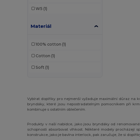
W5
(1)
Materiál
100% cotton
(1)
Cotton
(1)
Soft
(1)
Vybírat doplňky pro nejmenší vyžaduje maximální důraz na kv
bryndáky, které jsou nepostradatelným pomocníkem při krmen
kombinuje s ostatním oblečením.
Produkty v naší nabídce, jako jsou bryndáky od renomovan
schopnosti absorbovat vlhkost. Některé modely procházejí 
konstrukce, jako je bavlna interlock, pak zaručuje, že si doplňk