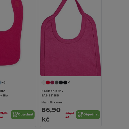
+6
+1
082
Kariban K832
y Bib
BABIES' BIB
Najnižší cena:
86,90
171,95
155,31
Objednat
Objednat
kč
kč
kč