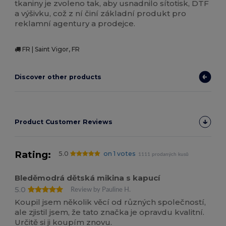
tkaniny je zvoleno tak, aby usnadnilo sítotisk, DTF
a výšivku, což z ní činí základní produkt pro
reklamní agentury a prodejce.
FR | Saint Vigor, FR
Discover other products
Product Customer Reviews
Rating:
5.0
on 1 votes
1111 prodaných kusů
Bleděmodrá dětská mikina s kapucí
5.0
Review by Pauline H.
Koupil jsem několik věcí od různých společností,
ale zjistil jsem, že tato značka je opravdu kvalitní.
Určitě si ji koupím znovu.