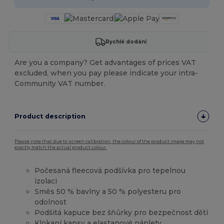
Rychlé dodání
Are you a company? Get advantages of prices VAT
excluded, when you pay please indicate your intra-
Community VAT number.
Product description
Please note that due to screen calibration, the colour of the product image may not
exactly match the actual product colour.
Počesaná fleecová podšívka pro tepelnou
izolaci
Směs 50 % bavlny a 50 % polyesteru pro
odolnost
Podšitá kapuce bez šňůrky pro bezpečnost dětí
Klokaní kapsy a elastanové náplety