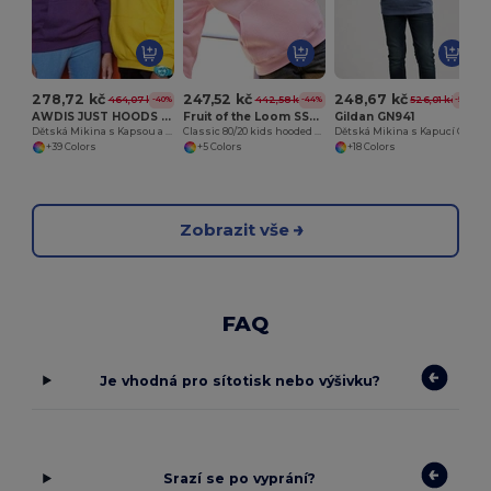
278,72 kč
247,52 kč
248,67 kč
464,07 kč
442,58 kč
526,01 kč
-40%
-44%
-53%
AWDIS JUST HOODS JH01J
Fruit of the Loom SS273
Gildan GN941
Dětská Mikina s Kapsou a Bezpečnostní Kapucí
Classic 80/20 kids hooded sweatshirt
Dětská Mikina s Kapucí Gildan GN941
+39 Colors
+5 Colors
+18 Colors
Zobrazit vše
FAQ
Je vhodná pro sítotisk nebo výšivku?
Srazí se po vyprání?