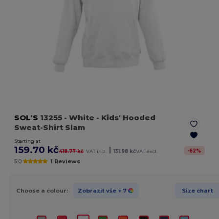
SOL'S
13255
- White
- Kids' Hooded
Sweat-Shirt Slam
Starting at
159.70 kč
|
-
62
%
418.77 kč
VAT incl.
131.98 kč
VAT excl.
5.0
1 Reviews
Choose a colour:
Zobrazit vše
+ 7
Size chart