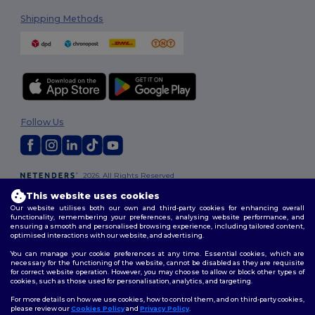
Shipping Methods
Follow Us
2026. All Rights Reserved
Terms & Conditions
|
Customization Policy
|
Privacy Policy
|
Cookies
This website uses cookies
Policy
|
Site Map
Our website utilises both our own and third-party cookies for enhancing overall
functionality, remembering your preferences, analysing website performance, and
ensuring a smooth and personalised browsing experience, including tailored content,
optimised interactions with our website, and advertising.
You can manage your cookie preferences at any time. Essential cookies, which are
necessary for the functioning of the website, cannot be disabled as they are requisite
for correct website operation. However, you may choose to allow or block other types of
cookies, such as those used for personalisation, analytics, and targeting.
For more details on how we use cookies, how to control them, and on third-party cookies,
please review our
Cookies Policy
and
Privacy Policy
.