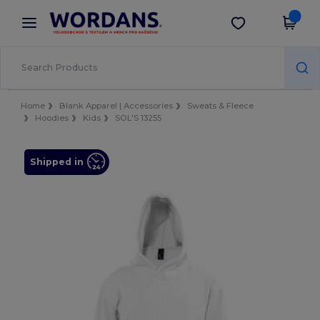
×
Aplikace Wordans
Stáhnout app
Lepší ceny v aplikaci!
Home
Blank Apparel | Accessories
Sweats & Fleece
Hoodies
Kids
SOL'S 13255
Shipped in