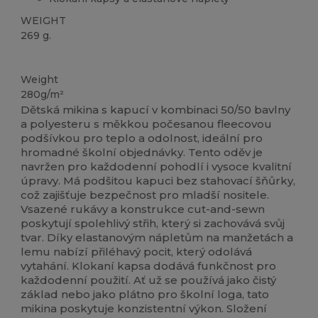
WEIGHT
269 g.
Přizpůsobitelné
Weight
280g/m²
Dětská mikina s kapucí v kombinaci 50/50 bavlny
a polyesteru s měkkou počesanou fleecovou
podšívkou pro teplo a odolnost, ideální pro
hromadné školní objednávky. Tento oděv je
navržen pro každodenní pohodlí i vysoce kvalitní
úpravy. Má podšitou kapuci bez stahovací šňůrky,
což zajišťuje bezpečnost pro mladší nositele.
Vsazené rukávy a konstrukce cut-and-sewn
poskytují spolehlivý střih, který si zachovává svůj
tvar. Díky elastanovým nápletům na manžetách a
lemu nabízí přiléhavý pocit, který odolává
vytahání. Klokaní kapsa dodává funkčnost pro
každodenní použití. Ať už se používá jako čistý
základ nebo jako plátno pro školní loga, tato
mikina poskytuje konzistentní výkon. Složení