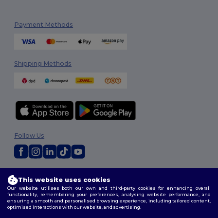
Payment Methods
Shipping Methods
Follow Us
2026. All Rights Reserved
This website uses cookies
Terms & Conditions
|
Customization Policy
|
Privacy Policy
|
Cookies
Our website utilises both our own and third-party cookies for enhancing overall
Policy
|
Site Map
functionality, remembering your preferences, analysing website performance, and
ensuring a smooth and personalised browsing experience, including tailored content,
optimised interactions with our website, and advertising.