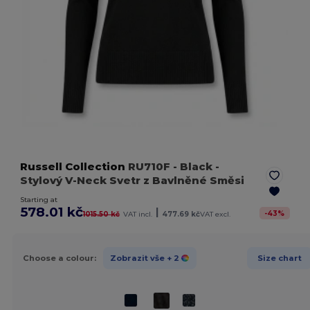
Russell Collection
RU710F
- Black
-
Stylový V-Neck Svetr z Bavlněné Směsi
Starting at
578.01 kč
|
-
43
%
1015.50 kč
VAT incl.
477.69 kč
VAT excl.
Choose a colour:
Zobrazit vše
+ 2
Size chart