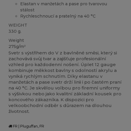
Elastan v manžetách a pase pro tvarovou
stálost
Rychleschnoucí a pratelný na 40 °C
WEIGHT
330 g.
Weight
275g/m²
Svetr s výstřihem do V z bavlněné směsi, který si
zachovává svůj tvar a zajišťuje profesionální
vzhled pro každodenní nošení. Úplet 12 gauge
kombinuje měkkost bavlny s odolností akrylu a
vyniká rychlým schnutím. Díky elastanu v
manžetách a pase svetr drží linii i po častém praní
na 40 °C. Je skvělou volbou pro firemní uniformy
s výšivkou nebo jako kvalitní základní kousek pro
koncového zákazníka. K dispozici pro
velkoobchodní odběr s důrazem na dlouhou
životnost.
FR | Pluguffan, FR