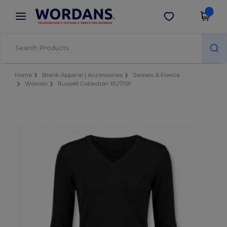
×
Aplikace Wordans
Stáhnout app
Lepší ceny v aplikaci!
Home
Blank Apparel | Accessories
Sweats & Fleece
Women
Russell Collection RU710F