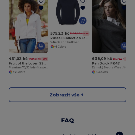
575,23 kč
1 105,40 kč
-48%
Russell Collection JZ710
V-Neck Knit Pullover
+3 Colors
431,02 kč
638,09 kč
709,51 kč
857,42 kč
-39%
-26%
Fruit of the Loom SS310
Pen Duick PK451
Premium 70/30 lady-fit sweatshirt jacket
Dámský Svetr s V Výstřihem
+4 Colors
+3 Colors
Zobrazit vše
FAQ