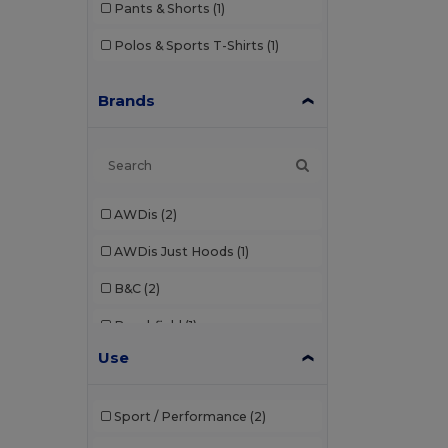
Pants & Shorts
(1)
Polos & Sports T-Shirts
(1)
Brands
AWDis
(2)
AWDis Just Hoods
(1)
B&C
(2)
Beechfield
(1)
Use
Brook Taverner
(7)
Build Your Brand
(5)
Sport / Performance
(2)
Dickies
(1)