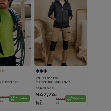
+7
VELILLA V3022S
IQUE BICOLORE
STRETCH TREKKING PANTS
Najnižší cena:
942,24
1
485,56
Objednat
Objednat
626,32
kč
kč
kč