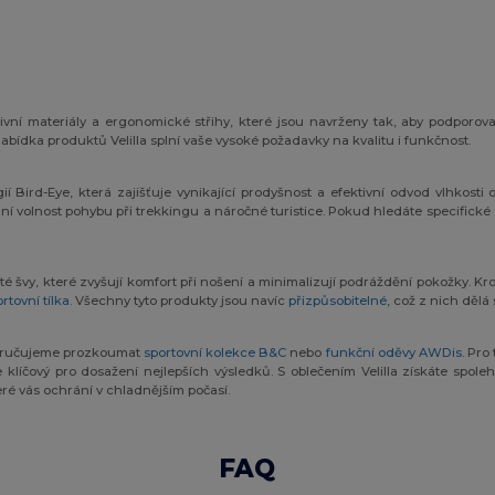
ivní materiály a ergonomické střihy, které jsou navrženy tak, aby podporova
nabídka produktů Velilla splní vaše vysoké požadavky na kvalitu i funkčnost.
í Bird-Eye, která zajišťuje vynikající prodyšnost a efektivní odvod vlhkosti 
ní volnost pohybu při trekkingu a náročné turistice. Pokud hledáte specifické 
yté švy, které zvyšují komfort při nošení a minimalizují podráždění pokožky. Kro
rtovní tílka
. Všechny tyto produkty jsou navíc
přizpůsobitelné
, což z nich dělá
poručujeme prozkoumat
sportovní kolekce B&C
nebo
funkční oděvy AWDis
. Pro
 klíčový pro dosažení nejlepších výsledků. S oblečením Velilla získáte spo
teré vás ochrání v chladnějším počasí.
FAQ