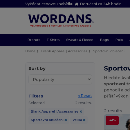
Vyžádat cenovou nabídku
|
Doručení za 24h hodin
Brands
T-Shirts
Sweats & Fleece
Bags
Polo
Home
Blank Apparel | Accessories
Sportovní oblečení
Sportov
Sort by
Hledáte kval
sportovní tr
pohodlí a od
Filters
příští výkon
« Reset
Selected
2 results.
2 results.
Blank Apparel | Accessories
Sportovní oblečení
Velilla
-41%