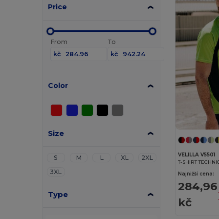
Price
From
To
kč
kč
Color
Size
VELILLA V5501
S
M
L
XL
2XL
T-SHIRT TECHN
3XL
Najnižší cena:
284,96
Type
kč