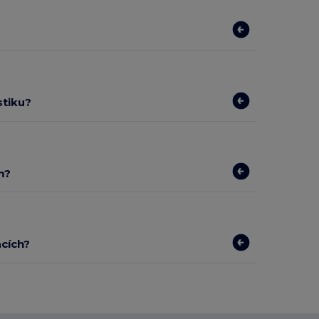
stiku?
m?
acích?