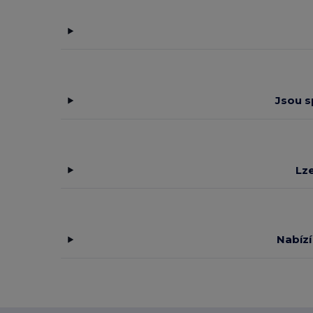
Russell
(3)
RYWAN
(1)
SF Clothing
(2)
SF Men
(4)
Jsou s
SF Mini
(4)
SF Women
(2)
SOL'S
(22)
Lze
Spiro
(18)
Tee Jays
(3)
Nabízí
Timberland
(2)
Tombo
(11)
Tombo Teamsport
(1)