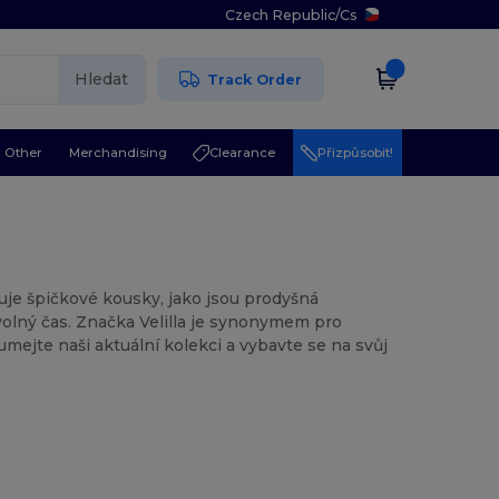
Czech Republic
/
Cs
Hledat
Track Order
Other
Merchandising
Clearance
Přizpůsobit!
uje špičkové kousky, jako jsou prodyšná
volný čas. Značka Velilla je synonymem pro
mejte naši aktuální kolekci a vybavte se na svůj