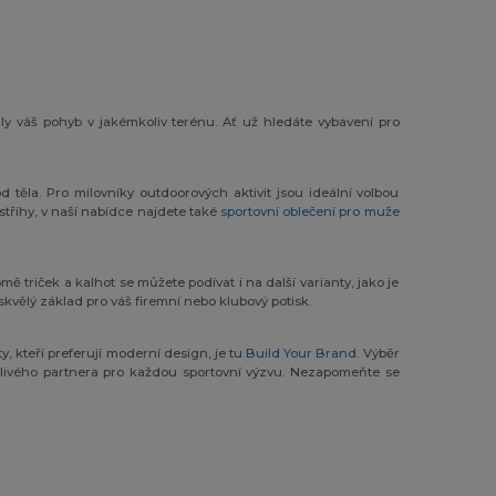
ly váš pohyb v jakémkoliv terénu. Ať už hledáte vybavení pro
od těla. Pro milovníky outdoorových aktivit jsou ideální volbou
střihy, v naší nabídce najdete také
sportovní oblečení pro muže
mě triček a kalhot se můžete podívat i na další varianty, jako je
 skvělý základ pro váš firemní nebo klubový potisk.
 ty, kteří preferují moderní design, je tu
Build Your Brand
. Výběr
lehlivého partnera pro každou sportovní výzvu. Nezapomeňte se