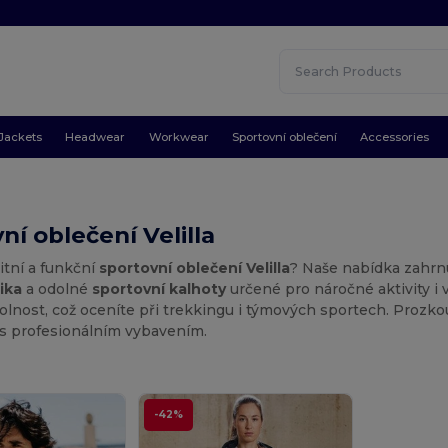
Jackets
Headwear
Workwear
Sportovní oblečení
Accessories
ní oblečení Velilla
itní a funkční
sportovní oblečení Velilla
? Naše nabídka zahrn
ika
a odolné
sportovní kalhoty
určené pro náročné aktivity i 
olnost, což oceníte při trekkingu i týmových sportech. Prozkou
 s profesionálním vybavením.
-42%