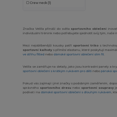
Crew neck
(1)
Kimood
(3)
Korntex
(1)
Larkwood
(1)
Značka Velilla přináší do světa
sportovního oblečení
inovat
individuální trénink nebo potřebujete sjednotit svůj tým, naše 
Malfini
(4)
Malfini Premium
(1)
Mezi nejoblíbenější kousky patří
sportovní triko
s technologi
sportovní kalhoty
s příměsí elastanu, které poskytují maximál
Proact
(97)
ve střihu fitted
nebo
dámské sportovní oblečení slim fit
.
Promodoro
(3)
Velilla se zaměřuje na detaily, jako jsou kontrastní panely a kr
sportovní oblečení s krátkým rukávem pro děti
nebo
pánská spo
Quadra
(2)
Radsow by Uneek
(7)
Pokud vás zajímají i jiné značky s podobným zaměřením, do
správného
sportovního dresu
nebo
sportovní soupravy
je
podívat i na
dámské sportovní oblečení s dlouhým rukávem
, k
Result
(1)
Roly
(24)
Roly Sport
(55)